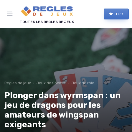
Panneau de gestion des cookies
TOPs
TOUTES LES REGLES DE JEUX
Regles de jeux
Jeux de Société
Jeux de rôle
Plonger dans wyrmspan : un
jeu de dragons pour les
amateurs de wingspan
exigeants