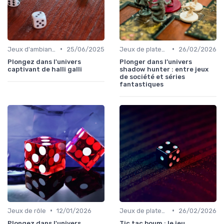
•
•
Jeux d'ambiance
25/06/2025
Jeux de plateau
26/02/2026
Plongez dans l'univers
Plonger dans l’univers
captivant de halli galli
shadow hunter : entre jeux
de société et séries
fantastiques
•
•
Jeux de rôle
12/01/2026
Jeux de plateau
26/02/2026
Plongez dans l'univers
Tic tac boum : le jeu