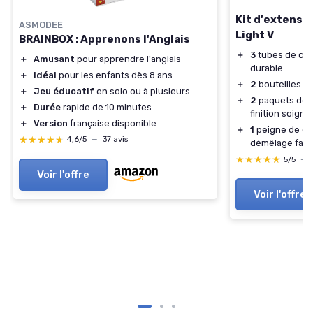
Kit d'extensi
ASMODEE
Light V
BRAINBOX : Apprenons l'Anglais
＋
3
tubes de coll
＋
Amusant
pour apprendre l'anglais
durable
＋
Idéal
pour les enfants dès 8 ans
＋
2
bouteilles de
＋
Jeu éducatif
en solo ou à plusieurs
＋
2
paquets de f
＋
Durée
rapide de 10 minutes
finition soigné
＋
Version
française disponible
＋
1
peigne de coi
★★★★★
★★★★★
4,6/5
—
37 avis
démêlage faci
★★★★★
★★★★★
5/5
—
Voir l'offre
Voir l'offre