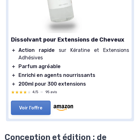
Dissolvant pour Extensions de Cheveux
＋
Action rapide
sur Kératine et Extensions
Adhésives
＋
Parfum agréable
＋
Enrichi en agents nourrissants
＋
200ml pour 300 extensions
★★★★★
★★★★★
4/5
—
95 avis
Voir l'offre
Conception et édition : de