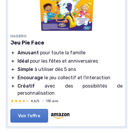
HASBRO
Jeu Pie Face
＋
Amusant
pour toute la famille
＋
Idéal
pour les fêtes et anniversaires
＋
Simple
à utiliser dès 5 ans
＋
Encourage
le jeu collectif et l'interaction
＋
Créatif
avec des possibilités de
personnalisation
★★★★★
★★★★★
4,4/5
—
135 avis
Voir l'offre