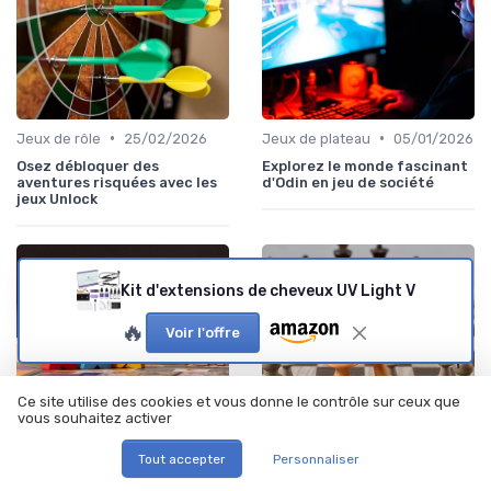
•
•
Jeux de rôle
25/02/2026
Jeux de plateau
05/01/2026
Osez débloquer des
Explorez le monde fascinant
aventures risquées avec les
d'Odin en jeu de société
jeux Unlock
Kit d'extensions de cheveux UV Light V
🔥
Voir l'offre
Ce site utilise des cookies et vous donne le contrôle sur ceux que
vous souhaitez activer
Tout accepter
Personnaliser
•
•
Jeux de rôle
20/06/2025
Jeux de plateau
20/06/2025