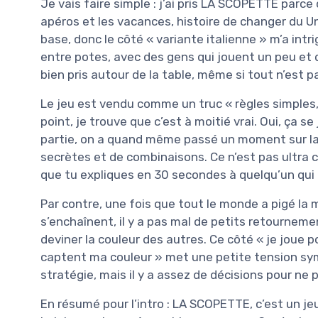
Je vais faire simple : j’ai pris LA SCOPETTE parce
apéros et les vacances, histoire de changer du Un
base, donc le côté « variante italienne » m’a intrig
entre potes, avec des gens qui jouent un peu et 
bien pris autour de la table, même si tout n’est p
Le jeu est vendu comme un truc « règles simples, 
point, je trouve que c’est à moitié vrai. Oui, ça s
partie, on a quand même passé un moment sur la 
secrètes et de combinaisons. Ce n’est pas ultra c
que tu expliques en 30 secondes à quelqu’un qui d
Par contre, une fois que tout le monde a pigé la
s’enchaînent, il y a pas mal de petits retourne
deviner la couleur des autres. Ce côté « je joue 
captent ma couleur » met une petite tension symp
stratégie, mais il y a assez de décisions pour ne 
En résumé pour l’intro : LA SCOPETTE, c’est un j