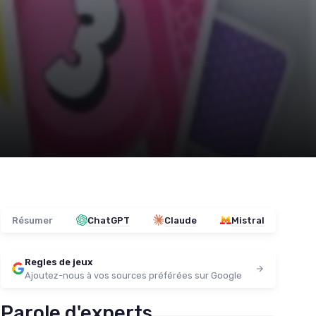
Résumer
ChatGPT
Claude
Mistral
Regles de jeux
Ajoutez-nous à vos sources préférées sur Google
Parole d'experts