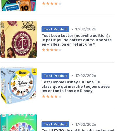
★★★★★
★★★★★
•
17/02/2026
Test Produit
Test Love Letter (nouvelle édition) :
le petit jeu de cartes qui tourne vite
en « allez, on en refait une »
★★★★★
★★★★★
•
17/02/2026
Test Produit
Test Dobble Disney 100 Ans : le
classique qui marche toujours avec
les enfants fans de Disney
★★★★★
★★★★★
•
17/02/2026
Test Produit
Test SKYJO : le petit jeu de cartes qui