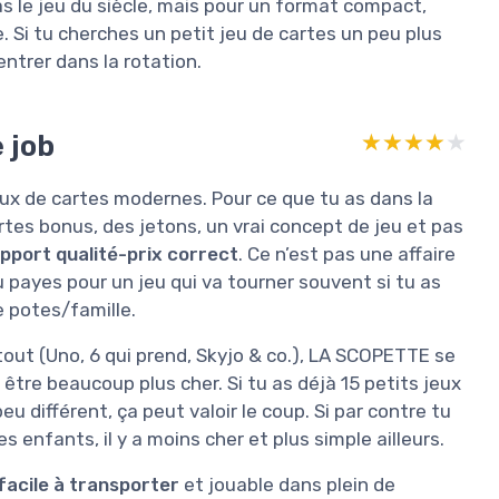
as le jeu du siècle, mais pour un format compact,
e. Si tu cherches un petit jeu de cartes un peu plus
entrer dans la rotation.
e job
★★★★★
★★★★★
eux de cartes modernes. Pour ce que tu as dans la
artes bonus, des jetons, un vrai concept de jeu et pas
pport qualité-prix correct
. Ce n’est pas une affaire
u payes pour un jeu qui va tourner souvent si tu as
 potes/famille.
tout (Uno, 6 qui prend, Skyjo & co.), LA SCOPETTE se
être beaucoup plus cher. Si tu as déjà 15 petits jeux
u différent, ça peut valoir le coup. Si par contre tu
s enfants, il y a moins cher et plus simple ailleurs.
facile à transporter
et jouable dans plein de