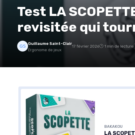
Test LA SCOPETTE 
revisitée qui tou
Guillaume Saint-Clair
17 février 2026
1 min de lecture
Ergonome de jeux
BAKAKOU
LA SCOPETT