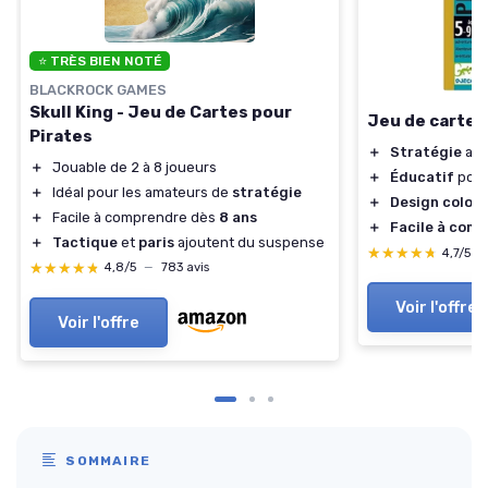
⭐ TRÈS BIEN NOTÉ
BLACKROCK GAMES
Skull King - Jeu de Cartes pour
Jeu de cartes
Pirates
＋
Stratégie
amu
＋
Jouable de 2 à 8 joueurs
＋
Éducatif
pour
＋
Idéal pour les amateurs de
stratégie
＋
Design coloré
＋
Facile à comprendre dès
8 ans
＋
Facile à com
＋
Tactique
et
paris
ajoutent du suspense
★★★★★
★★★★★
4,7/5
—
★★★★★
★★★★★
4,8/5
—
783 avis
Voir l'offre
Voir l'offre
SOMMAIRE