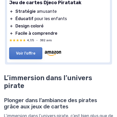
Jeu de cartes Djeco Piratatak
＋
Stratégie
amusante
＋
Éducatif
pour les enfants
＋
Design coloré
＋
Facile à comprendre
★★★★★
★★★★★
4,7/5
—
382 avis
Voir l'offre
L’immersion dans l’univers
pirate
Plonger dans l’ambiance des pirates
grâce aux jeux de cartes
L’immersion dans l’univers pirate, c’est bien plus que de