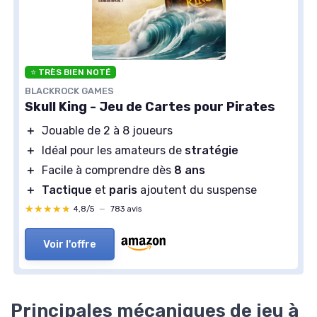
⭐ TRÈS BIEN NOTÉ
BLACKROCK GAMES
Skull King - Jeu de Cartes pour Pirates
＋
Jouable de 2 à 8 joueurs
＋
Idéal pour les amateurs de
stratégie
＋
Facile à comprendre dès
8 ans
＋
Tactique
et
paris
ajoutent du suspense
★★★★★
★★★★★
4,8/5
—
783 avis
Voir l'offre
Principales mécaniques de jeu à