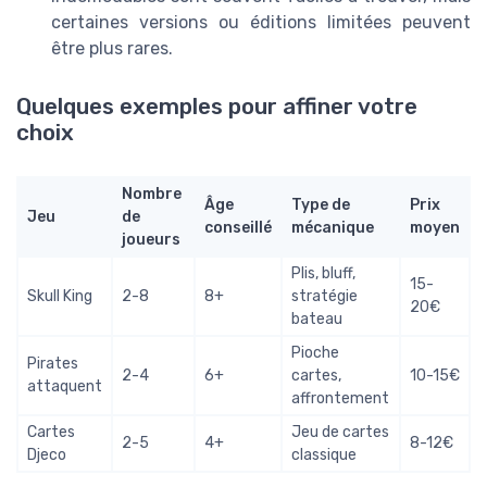
certaines versions ou éditions limitées peuvent
être plus rares.
Quelques exemples pour affiner votre
choix
Nombre
Âge
Type de
Prix
Jeu
de
conseillé
mécanique
moyen
joueurs
Plis, bluff,
15-
Skull King
2-8
8+
stratégie
20€
bateau
Pioche
Pirates
2-4
6+
cartes,
10-15€
attaquent
affrontement
Cartes
Jeu de cartes
2-5
4+
8-12€
Djeco
classique