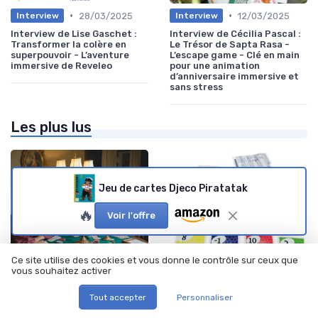
•
•
28/03/2025
12/03/2025
Interview
Interview
Interview de Lise Gaschet :
Interview de Cécilia Pascal :
Transformer la colère en
Le Trésor de Sapta Rasa -
superpouvoir - L’aventure
L’escape game - Clé en main
immersive de Reveleo
pour une animation
d’anniversaire immersive et
sans stress
Les plus lus
Jeu de cartes Djeco Piratatak
🔥
Voir l'offre
Ce site utilise des cookies et vous donne le contrôle sur ceux que
vous souhaitez activer
Tout accepter
Personnaliser
•
•
Jeux de cartes traditionnels
31/10/2025
Jeux de cartes traditionnels
25/08/2025
Les règles captivantes de la
Jouez gratuitement à Skyjo