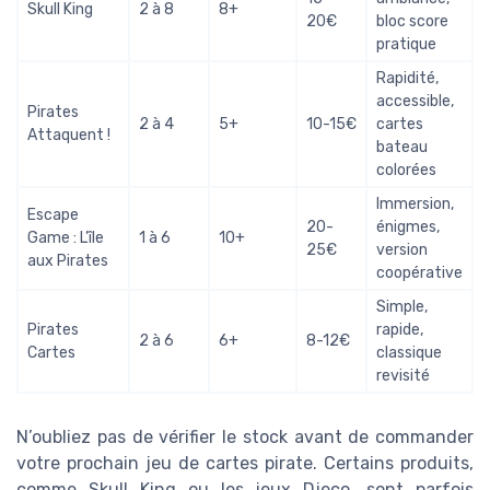
Skull King
2 à 8
8+
20€
bloc score
pratique
Rapidité,
accessible,
Pirates
2 à 4
5+
10-15€
cartes
Attaquent !
bateau
colorées
Immersion,
Escape
20-
énigmes,
Game : L’île
1 à 6
10+
25€
version
aux Pirates
coopérative
Simple,
Pirates
rapide,
2 à 6
6+
8-12€
Cartes
classique
revisité
N’oubliez pas de vérifier le stock avant de commander
votre prochain jeu de cartes pirate. Certains produits,
comme Skull King ou les jeux Djeco, sont parfois