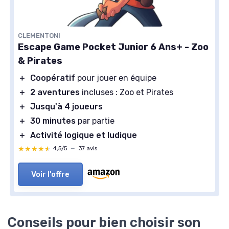
CLEMENTONI
Escape Game Pocket Junior 6 Ans+ - Zoo
& Pirates
＋
Coopératif
pour jouer en équipe
＋
2 aventures
incluses : Zoo et Pirates
＋
Jusqu'à 4 joueurs
＋
30 minutes
par partie
＋
Activité logique et ludique
★★★★★
★★★★★
4,5/5
—
37 avis
Voir l'offre
Conseils pour bien choisir son