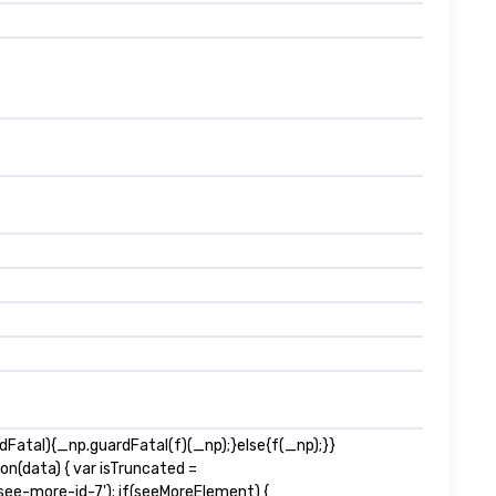
atal){_np.guardFatal(f)(_np);}else{f(_np);}}
on(data) { var isTruncated =
ee-more-id-7'); if(seeMoreElement) {