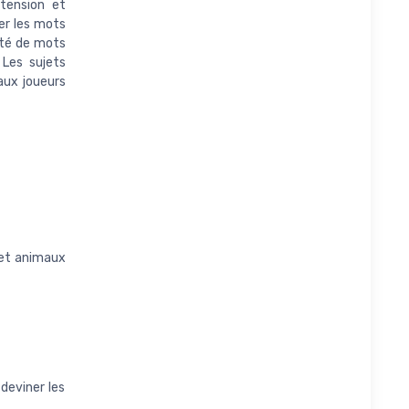
tension et
ner les mots
été de mots
 Les sujets
aux joueurs
 et animaux
 deviner les