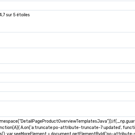
4,7 sur 5 étoiles
amespace("DetailPageProductOverviewTemplatesJava"));if(_np.guardF
unction(A){ A.on('a:truncate:po-attribute-truncate-7:updated', functi
ts(); var seeMoreElement = document.getElementById('po-attribute-s