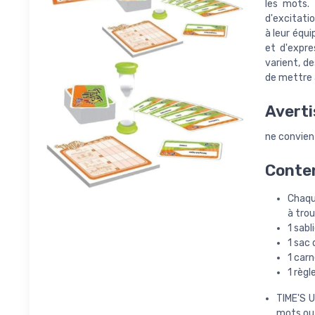
les mots.
d'excitatio
à leur équ
et d'expre
varient, d
de mettre à
Averti
ne convien
Conten
Chaqu
à tro
1 sabl
1 sac
1 carn
1 règl
TIME'S U
mots ou 