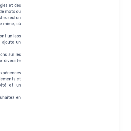
gles et des
t de mots ou
che, seul un
de mime, où
ont un laps
r ajoute un
ons sur les
e diversité
expériences
mblements et
vité et un
uhaitez en