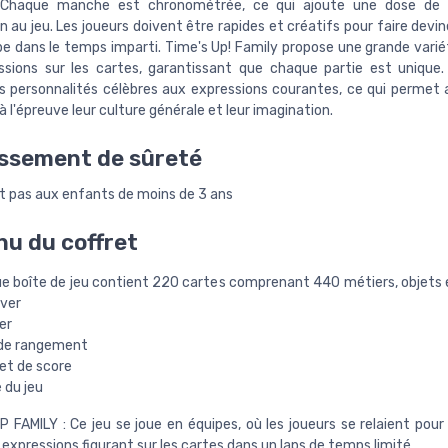
 Chaque manche est chronométrée, ce qui ajoute une dose de 
n au jeu. Les joueurs doivent être rapides et créatifs pour faire devi
ipe dans le temps imparti. Time's Up! Family propose une grande vari
ssions sur les cartes, garantissant que chaque partie est unique.
es personnalités célèbres aux expressions courantes, ce qui permet 
 l'épreuve leur culture générale et leur imagination.
ssement de sûreté
t pas aux enfants de moins de 3 ans
u du coffret
e boîte de jeu contient 220 cartes comprenant 440 métiers, objets
uver
ier
 de rangement
et de score
e du jeu
P FAMILY : Ce jeu se joue en équipes, où les joueurs se relaient pour
expressions figurant sur les cartes dans un laps de temps limité