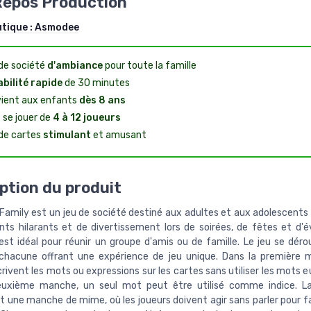
Repos Production
utique :
Asmodee
de société
d'ambiance
pour toute la famille
bilité rapide
de 30 minutes
ient aux enfants
dès 8 ans
 se jouer de
4 à 12 joueurs
de cartes
stimulant
et amusant
ption du produit
 Family est un jeu de société destiné aux adultes et aux adolescents
s hilarants et de divertissement lors de soirées, de fêtes et d
 est idéal pour réunir un groupe d'amis ou de famille. Le jeu se déro
hacune offrant une expérience de jeu unique. Dans la première 
crivent les mots ou expressions sur les cartes sans utiliser les mots
euxième manche, un seul mot peut être utilisé comme indice. La
 une manche de mime, où les joueurs doivent agir sans parler pour fa