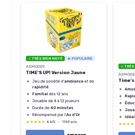
⭐ TRÈS BIEN NOTÉ
🔥 POPULAIRE
⭐ TRÈS
ASMODEE
TIME'S UP! Version Jaune
ASMODE
Time's 
＋
Jeu de société d'
ambiance
et de
rapidité
＋
Amus
＋
Familial
dès 12 ans
＋
Rapi
＋
Jouable de 4 à 12 joueurs
＋
Éduc
＋
Durée de
40 minutes
＋
Joua
＋
Récompensé par l'
As d'Or
＋
Idéal
★★★★★
★★★★★
4,6/5
—
1769 avis
★★★★
★★★★