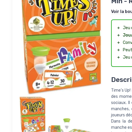
Min - 
Voir la bo
＋
Jeu 
＋
Joua
＋
Conv
＋
Peut
＋
Jeu 
Descri
Time's Up!
des moment
sociaux. Il
manches, c
joueurs dé
Dans la d
manche est