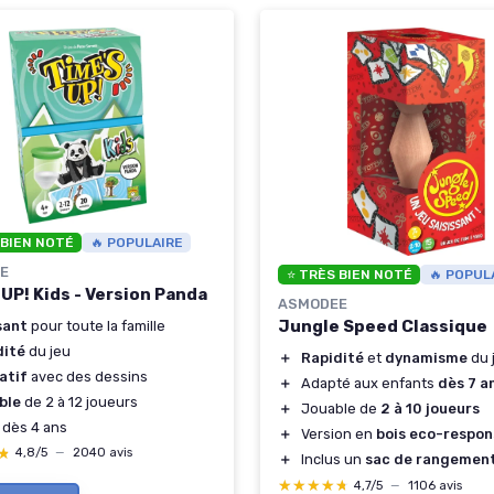
 BIEN NOTÉ
🔥 POPULAIRE
E
⭐ TRÈS BIEN NOTÉ
🔥 POPUL
UP! Kids - Version Panda
ASMODEE
Jungle Speed Classique
ant
pour toute la famille
dité
du jeu
＋
Rapidité
et
dynamisme
du 
atif
avec des dessins
＋
Adapté aux enfants
dès 7 a
ble
de 2 à 12 joueurs
＋
Jouable de
2 à 10 joueurs
dès 4 ans
＋
Version en
bois eco-respon
★
★
4,8/5
—
2040 avis
＋
Inclus un
sac de rangemen
★★★★★
★★★★★
4,7/5
—
1106 avis