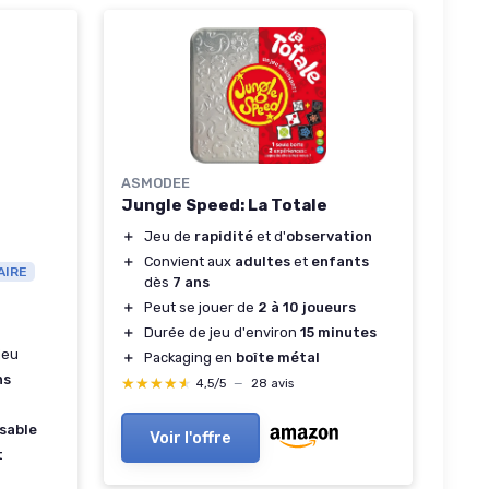
ASMODEE
Jungle Speed: La Totale
＋
Jeu de
rapidité
et d'
observation
＋
Convient aux
adultes
et
enfants
AIRE
dès
7 ans
＋
Peut se jouer de
2 à 10 joueurs
＋
Durée de jeu d'environ
15 minutes
jeu
＋
Packaging en
boîte métal
ns
★★★★★
★★★★★
4,5/5
—
28 avis
sable
Voir l'offre
t