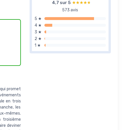
4,7 sur 5
★★★★★
★★★★★
573 avis
5 ★
4 ★
3 ★
2 ★
1 ★
 qui promet
'événements
ule en trois
manche, les
 eux-mêmes.
 troisième
ire deviner