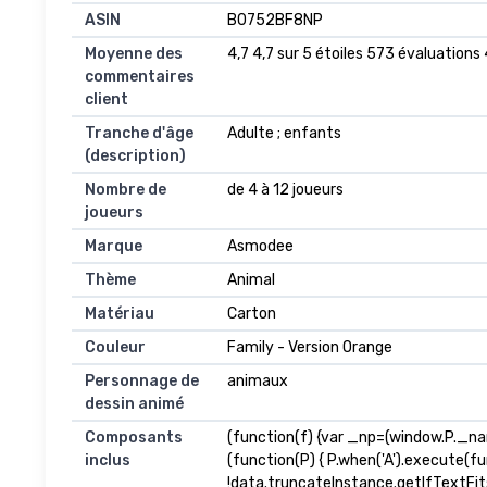
ASIN
B0752BF8NP
Moyenne des
4,7 4,7 sur 5 étoiles 573 évaluations 
commentaires
client
Tranche d'âge
Adulte ; enfants
(description)
Nombre de
de 4 à 12 joueurs
joueurs
Marque
Asmodee
Thème
Animal
Matériau
Carton
Couleur
Family - Version Orange
Personnage de
animaux
dessin animé
Composants
(function(f) {var _np=(window.P._n
inclus
(function(P) { P.when('A').execute(f
!data.truncateInstance.getIfTextFi