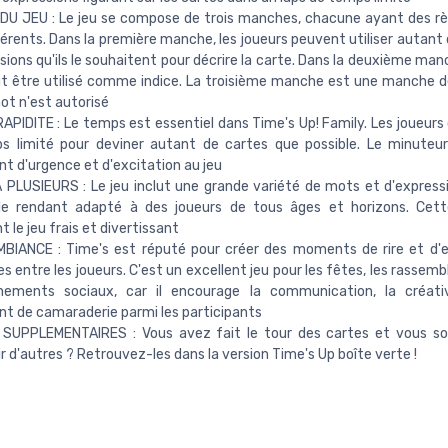
U JEU : Le jeu se compose de trois manches, chacune ayant des rè
fférents. Dans la première manche, les joueurs peuvent utiliser autan
sions qu'ils le souhaitent pour décrire la carte. Dans la deuxième man
t être utilisé comme indice. La troisième manche est une manche 
t n'est autorisé
APIDITE : Le temps est essentiel dans Time's Up! Family. Les joueurs 
s limité pour deviner autant de cartes que possible. Le minuteu
t d'urgence et d'excitation au jeu
PLUSIEURS : Le jeu inclut une grande variété de mots et d'expressi
 le rendant adapté à des joueurs de tous âges et horizons. Cett
 le jeu frais et divertissant
MBIANCE : Time's est réputé pour créer des moments de rire et d'
s entre les joueurs. C'est un excellent jeu pour les fêtes, les rasse
nements sociaux, car il encourage la communication, la créati
t de camaraderie parmi les participants
SUPPLEMENTAIRES : Vous avez fait le tour des cartes et vous so
r d'autres ? Retrouvez-les dans la version Time's Up boîte verte !