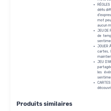
RÈGLES D
défis di
d'expres
mot peu
aucun mo
JEU DE R
de temp
sentimen
JOUER À 
cartes,
maintient
JEU D'A
partagée
les évé
sentimen
CARTES 
découvri
Produits similaires