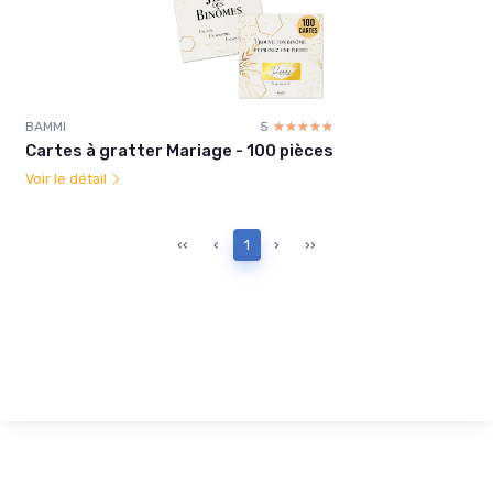
BAMMI
5
☆☆☆☆☆
★★★★★
Cartes à gratter Mariage - 100 pièces
Voir le détail
‹‹
‹
1
›
››