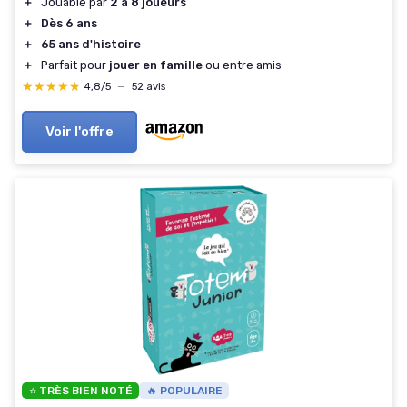
＋
Jouable par
2 à 8 joueurs
＋
Dès 6 ans
＋
65 ans d'histoire
＋
Parfait pour
jouer en famille
ou entre amis
★★★★★
★★★★★
4,8/5
—
52 avis
Voir l'offre
⭐ TRÈS BIEN NOTÉ
🔥 POPULAIRE