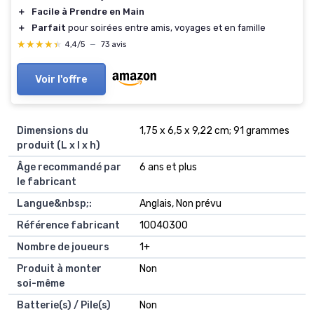
＋
Facile à Prendre en Main
＋
Parfait
pour soirées entre amis, voyages et en famille
★★★★★
★★★★★
4,4/5
—
73 avis
Voir l'offre
Dimensions du
‎1,75 x 6,5 x 9,22 cm; 91 grammes
produit (L x l x h)
Âge recommandé par
‎6 ans et plus
le fabricant
Langue&nbsp;:
‎Anglais, Non prévu
Référence fabricant
‎10040300
Nombre de joueurs
‎1+
Produit à monter
‎Non
soi-même
Batterie(s) / Pile(s)
‎Non