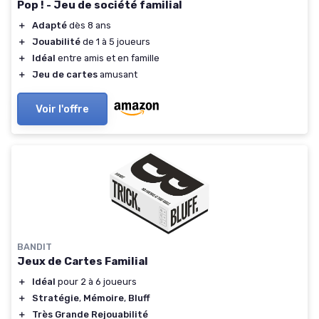
Pop ! - Jeu de société familial
＋
Adapté
dès 8 ans
＋
Jouabilité
de 1 à 5 joueurs
＋
Idéal
entre amis et en famille
＋
Jeu de cartes
amusant
Voir l'offre
BANDIT
Jeux de Cartes Familial
＋
Idéal
pour 2 à 6 joueurs
＋
Stratégie
,
Mémoire
,
Bluff
＋
Très Grande Rejouabilité