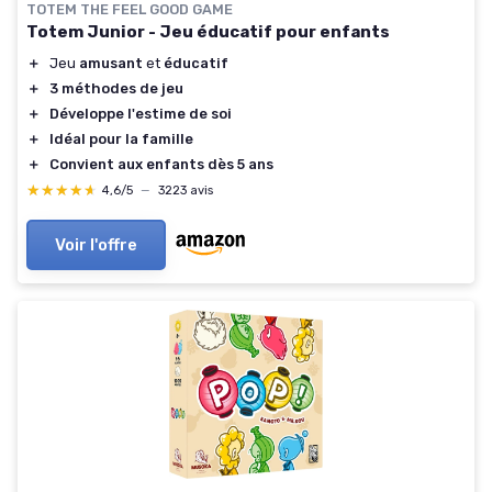
TOTEM THE FEEL GOOD GAME
Totem Junior - Jeu éducatif pour enfants
＋
Jeu
amusant
et
éducatif
＋
3 méthodes de jeu
＋
Développe l'estime de soi
＋
Idéal pour la famille
＋
Convient aux enfants dès 5 ans
★★★★★
★★★★★
4,6/5
—
3223 avis
Voir l'offre