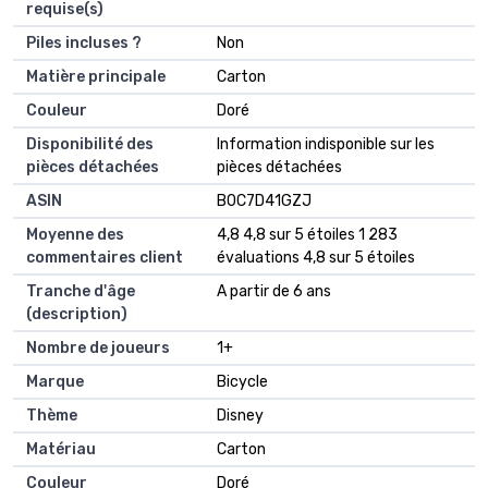
requise(s)
Piles incluses ?
‎Non
Matière principale
‎Carton
Couleur
‎Doré
Disponibilité des
‎Information indisponible sur les
pièces détachées
pièces détachées
ASIN
B0C7D41GZJ
Moyenne des
4,8 4,8 sur 5 étoiles 1 283
commentaires client
évaluations 4,8 sur 5 étoiles
Tranche d'âge
A partir de 6 ans
(description)
Nombre de joueurs
1+
Marque
Bicycle
Thème
Disney
Matériau
Carton
Couleur
Doré