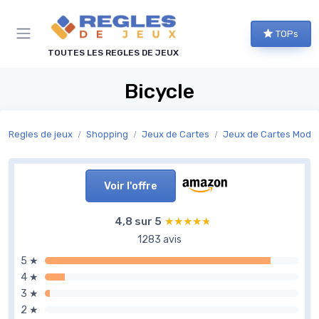
Panneau de gestion des cookies
TOPs
TOUTES LES REGLES DE JEUX
Bicycle
Regles de jeux
Shopping
Jeux de Cartes
Jeux de Cartes Mode
Voir l'offre
4,8 sur 5
★★★★★
★★★★★
1283 avis
5 ★
4 ★
3 ★
2 ★