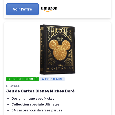
Voir l'offre
⭐ TRÈS BIEN NOTÉ
🔥 POPULAIRE
BICYCLE
Jeu de Cartes Disney Mickey Doré
＋
Design
unique
avec Mickey
＋
Collection spéciale
Ultimates
＋
54 cartes
pour diverses parties