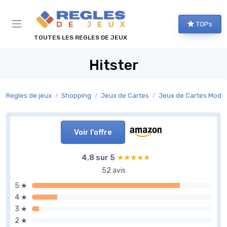
Panneau de gestion des cookies
TOPs
TOUTES LES REGLES DE JEUX
Hitster
Regles de jeux
Shopping
Jeux de Cartes
Jeux de Cartes Mode
Voir l'offre
4,8 sur 5
★★★★★
★★★★★
52 avis
5 ★
4 ★
3 ★
2 ★