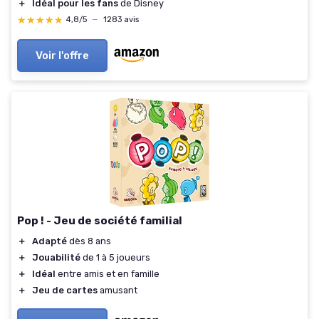
＋
Idéal pour les fans
de Disney
★★★★★
★★★★★
4,8/5
—
1283 avis
Voir l'offre
Pop ! - Jeu de société familial
＋
Adapté
dès 8 ans
＋
Jouabilité
de 1 à 5 joueurs
＋
Idéal
entre amis et en famille
＋
Jeu de cartes
amusant