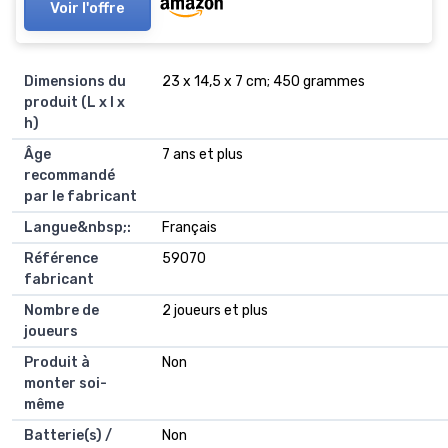
Voir l'offre
Dimensions du
‎23 x 14,5 x 7 cm; 450 grammes
produit (L x l x
h)
Âge
‎7 ans et plus
recommandé
par le fabricant
Langue&nbsp;:
‎Français
Référence
‎59070
fabricant
Nombre de
‎2 joueurs et plus
joueurs
Produit à
‎Non
monter soi-
même
Batterie(s) /
‎Non