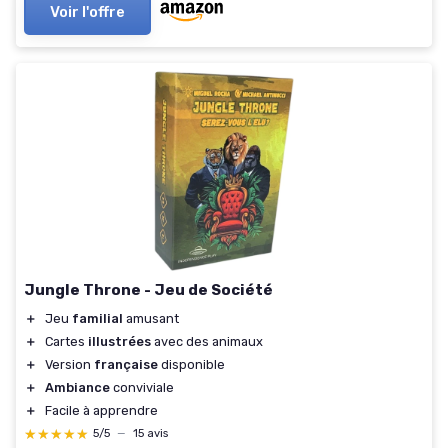
Voir l'offre
Jungle Throne - Jeu de Société
＋
Jeu
familial
amusant
＋
Cartes
illustrées
avec des animaux
＋
Version
française
disponible
＋
Ambiance
conviviale
＋
Facile à apprendre
★★★★★
★★★★★
5/5
—
15 avis