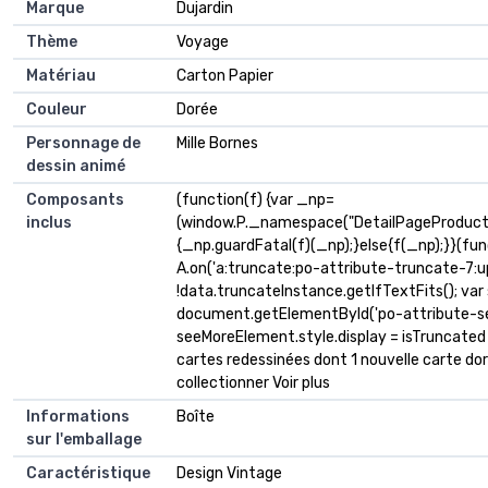
Marque
Dujardin
Thème
Voyage
Matériau
Carton Papier
Couleur
Dorée
Personnage de
Mille Bornes
dessin animé
Composants
(function(f) {var _np=
inclus
(window.P._namespace("DetailPageProduct
{_np.guardFatal(f)(_np);}else{f(_np);}}(fun
A.on('a:truncate:po-attribute-truncate-7:up
!data.truncateInstance.getIfTextFits(); va
document.getElementById('po-attribute-see
seeMoreElement.style.display = isTruncated ? '' 
cartes redessinées dont 1 nouvelle carte dor
collectionner Voir plus
Informations
Boîte
sur l'emballage
Caractéristique
Design Vintage