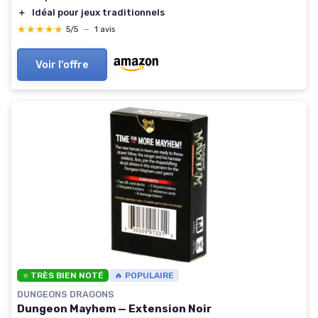
＋
Idéal pour jeux traditionnels
★★★★★
★★★★★
5/5
—
1 avis
Voir l'offre
⭐ TRÈS BIEN NOTÉ
🔥 POPULAIRE
DUNGEONS DRAGONS
Dungeon Mayhem — Extension Noir