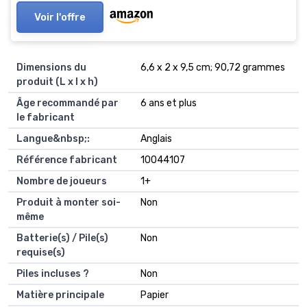
Voir l'offre
Dimensions du
‎6,6 x 2 x 9,5 cm; 90,72 grammes
produit (L x l x h)
Âge recommandé par
‎6 ans et plus
le fabricant
Langue&nbsp;:
‎Anglais
Référence fabricant
‎10044107
Nombre de joueurs
‎1+
Produit à monter soi-
‎Non
même
Batterie(s) / Pile(s)
‎Non
requise(s)
Piles incluses ?
‎Non
Matière principale
‎Papier