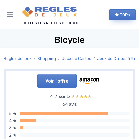
Panneau de gestion des cookies
TOPs
TOUTES LES REGLES DE JEUX
Bicycle
Regles de jeux
Shopping
Jeux de Cartes
Jeux de Cartes à th
Voir l'offre
4,7 sur 5
★★★★★
★★★★★
64 avis
5 ★
4 ★
3 ★
2 ★