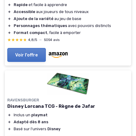
＋
Rapide
et facile à apprendre
＋
Accessible
aux joueurs de tous niveaux
＋
Ajoute de la variété
au jeu de base
＋
Personnages thématiques
avec pouvoirs distincts
＋
Format compact
, facile à emporter
★★★★★
★★★★★
4,8/5
—
5054 avis
Voir l'offre
RAVENSBURGER
Disney Lorcana TCG - Règne de Jafar
＋
Inclus un
playmat
＋
Adapté dès 8 ans
＋
Basé sur l'univers
Disney