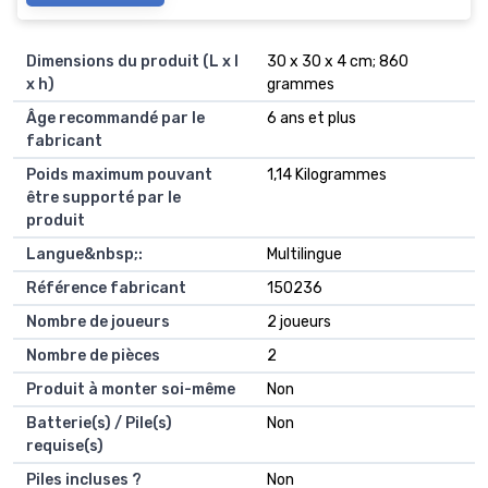
Dimensions du produit (L x l
‎30 x 30 x 4 cm; 860
x h)
grammes
Âge recommandé par le
‎6 ans et plus
fabricant
Poids maximum pouvant
‎1,14 Kilogrammes
être supporté par le
produit
Langue&nbsp;:
‎Multilingue
Référence fabricant
‎150236
Nombre de joueurs
‎2 joueurs
Nombre de pièces
‎2
Produit à monter soi-même
‎Non
Batterie(s) / Pile(s)
‎Non
requise(s)
Piles incluses ?
‎Non