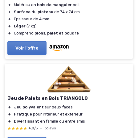
＋
Matériau en
bois de manguier
poli
＋
Surface du plateau
de 74 x 74 cm
＋
Épaisseur de 4 mm
＋
Léger
(7 kg)
＋
Comprend
pions, palet et poudre
Voir l'offre
Jeu de Palets en Bois TRIANGOLO
＋
Jeu polyvalent
sur deux faces
＋
Pratique
pour intérieur et extérieur
＋
Divertissant
en famille ou entre amis
★★★★★
★★★★★
4,8/5
—
33 avis