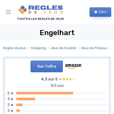
Panneau de gestion des cookies
TOPs
TOUTES LES REGLES DE JEUX
Engelhart
Regles de jeux
Shopping
Jeux de Société
Jeux de Plateau
J
Voir l'offre
4,3 sur 5
★★★★★
★★★★★
163 avis
5 ★
4 ★
3 ★
2 ★