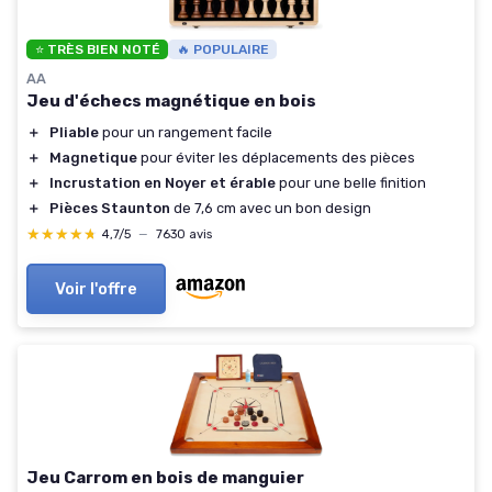
⭐ TRÈS BIEN NOTÉ
🔥 POPULAIRE
AA
Jeu d'échecs magnétique en bois
＋
Pliable
pour un rangement facile
＋
Magnetique
pour éviter les déplacements des pièces
＋
Incrustation en Noyer et érable
pour une belle finition
＋
Pièces Staunton
de 7,6 cm avec un bon design
★★★★★
★★★★★
4,7/5
—
7630 avis
Voir l'offre
Jeu Carrom en bois de manguier