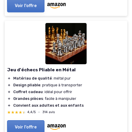
Voir l'offre
Jeu d'échecs Pliable en Métal
＋
Matériau de qualité
: métal pur
＋
Design pliable
: pratique à transporter
＋
Coffret cadeau
: idéal pour offrir
＋
Grandes pièces
: facile à manipuler
＋
Convient aux adultes et aux enfants
★★★★★
★★★★★
4,4/5
—
314 avis
Voir l'offre