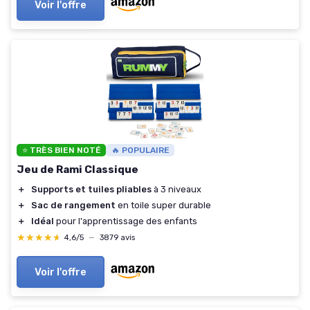
Voir l'offre
⭐ TRÈS BIEN NOTÉ
🔥 POPULAIRE
Jeu de Rami Classique
＋
Supports et tuiles pliables
à 3 niveaux
＋
Sac de rangement
en toile super durable
＋
Idéal
pour l'apprentissage des enfants
★★★★★
★★★★★
4,6/5
—
3879 avis
Voir l'offre