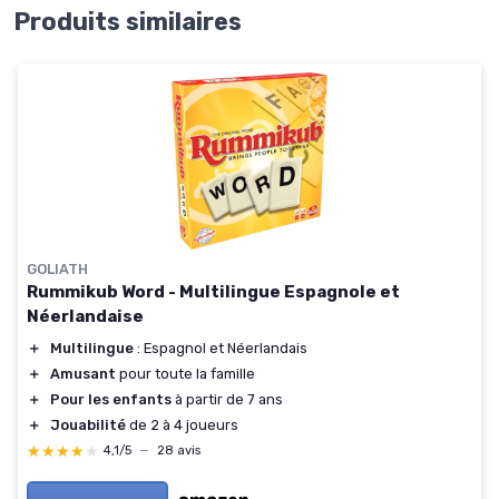
Produits similaires
GOLIATH
Rummikub Word - Multilingue Espagnole et
Néerlandaise
＋
Multilingue
: Espagnol et Néerlandais
＋
Amusant
pour toute la famille
＋
Pour les enfants
à partir de 7 ans
＋
Jouabilité
de 2 à 4 joueurs
★★★★★
★★★★★
4,1/5
—
28 avis