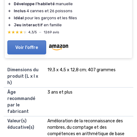
＋
Développe l'habileté
manuelle
＋
Inclus
4 cannes et 26 poissons
＋
Idéal
pour les garçons et les filles
＋
Jeu interactif
en famille
★★★★★
★★★★★
4,3/5
—
1269 avis
Voir l'offre
Dimensions du
‎19,3 x 4,5 x 12,8 cm; 407 grammes
produit (L x l x
h)
Âge
‎3 ans et plus
recommandé
par le
fabricant
Valeur(s)
‎Amélioration de la reconnaissance des
éducative(s)
nombres, du comptage et des
compétences en arithmétique de base