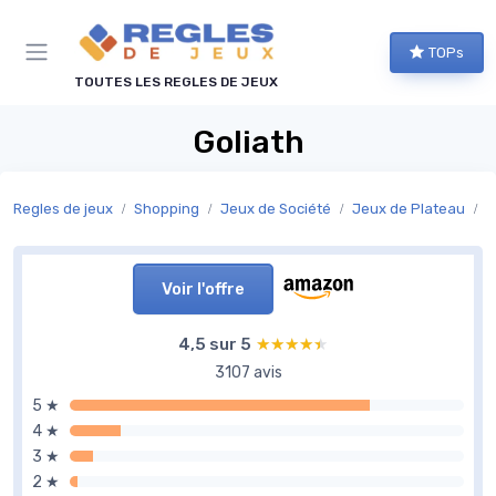
Panneau de gestion des cookies
TOPs
TOUTES LES REGLES DE JEUX
Goliath
Regles de jeux
Shopping
Jeux de Société
Jeux de Plateau
J
Voir l'offre
4,5 sur 5
★★★★★
★★★★★
3107 avis
5 ★
4 ★
3 ★
2 ★