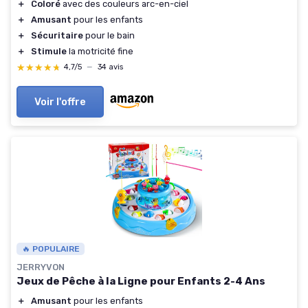
＋
Coloré
avec des couleurs arc-en-ciel
＋
Amusant
pour les enfants
＋
Sécuritaire
pour le bain
＋
Stimule
la motricité fine
★★★★★
★★★★★
4,7/5
—
34 avis
Voir l'offre
🔥 POPULAIRE
JERRYVON
Jeux de Pêche à la Ligne pour Enfants 2-4 Ans
＋
Amusant
pour les enfants