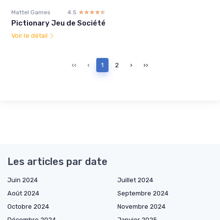
Mattel Games
4.5
☆☆☆☆☆
★★★★★
Pictionary Jeu de Société
Voir le détail
‹‹
‹
1
2
›
››
Les articles par date
Juin 2024
Juillet 2024
Août 2024
Septembre 2024
Octobre 2024
Novembre 2024
Décembre 2024
Janvier 2025