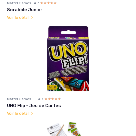
Mattel Games
4.7
☆☆☆☆☆
★★★★★
Scrabble Junior
Voir le détail
Mattel Games
4.7
☆☆☆☆☆
★★★★★
UNO Flip - Jeu de Cartes
Voir le détail