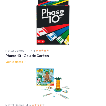
Mattel Games
4.6
☆☆☆☆☆
★★★★★
Phase 10 - Jeu de Cartes
Voir le détail
Mattel Games
4.3
☆☆☆☆☆
★★★★★