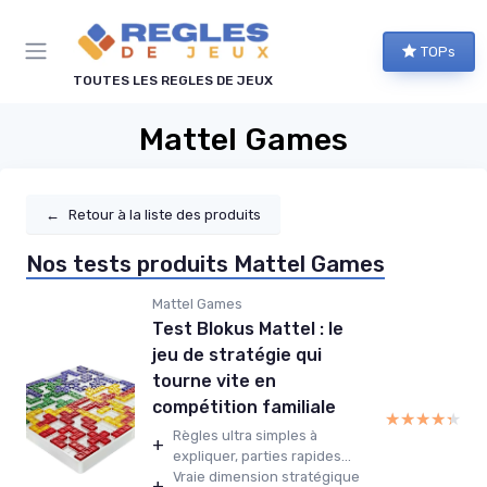
Panneau de gestion des cookies
TOPs
TOUTES LES REGLES DE JEUX
Mattel Games
←
Retour à la liste des produits
Nos tests produits Mattel Games
Mattel Games
Test Blokus Mattel : le
jeu de stratégie qui
tourne vite en
compétition familiale
★★★★★
★★★★★
Règles ultra simples à
+
expliquer, parties rapides...
Vraie dimension stratégique
+