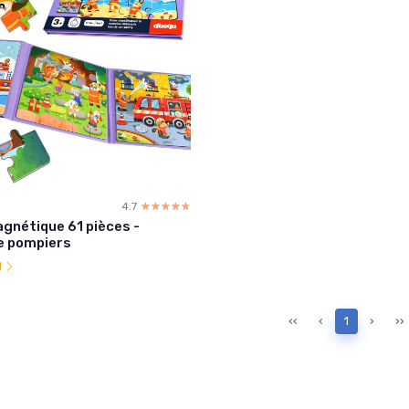
4.7
☆☆☆☆☆
★★★★★
gnétique 61 pièces -
e pompiers
l
‹‹
‹
1
›
››