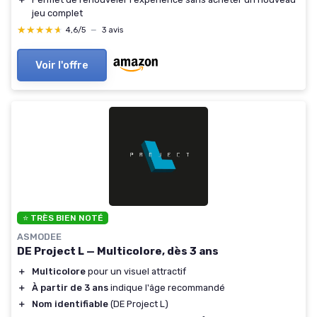
jeu complet
★★★★★
★★★★★
4,6/5
—
3 avis
Voir l'offre
⭐ TRÈS BIEN NOTÉ
ASMODEE
DE Project L — Multicolore, dès 3 ans
＋
Multicolore
pour un visuel attractif
＋
À partir de 3 ans
indique l'âge recommandé
＋
Nom identifiable
(DE Project L)