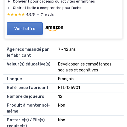
＋
Convient
pour cadeaux ou activités enfantines
＋
Clair
et facile à comprendre pour l'achat
★★★★★
★★★★★
4,8/5
—
746 avis
Voir l'offre
Âge recommandé par
‎7 - 12 ans
le fabricant
Valeur(s) éducative(s)
‎Développer les compétences
sociales et cognitives
Langue
‎Français
Référence fabricant
‎ETL-125901
Nombre de joueurs
‎12
Produit à monter soi-
‎Non
même
Batterie(s) / Pile(s)
‎Non
requise(s)