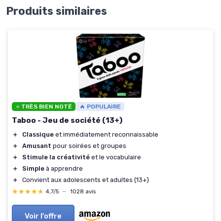
Produits similaires
⭐ TRÈS BIEN NOTÉ
🔥 POPULAIRE
Taboo - Jeu de société (13+)
＋
Classique
et immédiatement reconnaissable
＋
Amusant
pour soirées et groupes
＋
Stimule la créativité
et le vocabulaire
＋
Simple
à apprendre
＋
Convient aux adolescents et adultes (13+)
★★★★★
★★★★★
4,7/5
—
1028 avis
Voir l'offre