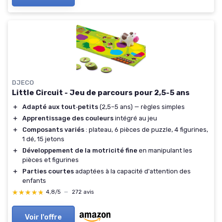
DJECO
Little Circuit - Jeu de parcours pour 2,5-5 ans
＋
Adapté aux tout‑petits
(2,5–5 ans) — règles simples
＋
Apprentissage des couleurs
intégré au jeu
＋
Composants variés
: plateau, 6 pièces de puzzle, 4 figurines,
1 dé, 15 jetons
＋
Développement de la motricité fine
en manipulant les
pièces et figurines
＋
Parties courtes
adaptées à la capacité d'attention des
enfants
★★★★★
★★★★★
4,8/5
—
272 avis
Voir l'offre