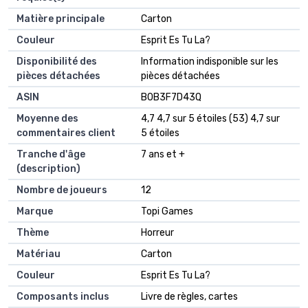
Matière principale
‎Carton
Couleur
‎Esprit Es Tu La?
Disponibilité des
‎Information indisponible sur les
pièces détachées
pièces détachées
ASIN
B0B3F7D43Q
Moyenne des
4,7 4,7 sur 5 étoiles (53) 4,7 sur
commentaires client
5 étoiles
Tranche d'âge
7 ans et +
(description)
Nombre de joueurs
12
Marque
Topi Games
Thème
Horreur
Matériau
Carton
Couleur
Esprit Es Tu La?
Composants inclus
Livre de règles, cartes