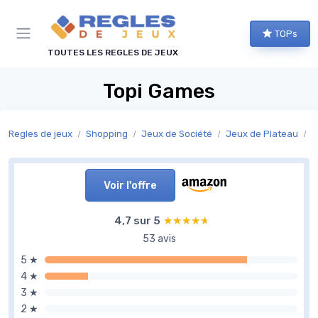
Panneau de gestion des cookies
TOPs
TOUTES LES REGLES DE JEUX
Topi Games
Regles de jeux
Shopping
Jeux de Société
Jeux de Plateau
J
Voir l'offre
4,7 sur 5
★★★★★
★★★★★
53 avis
5 ★
4 ★
3 ★
2 ★