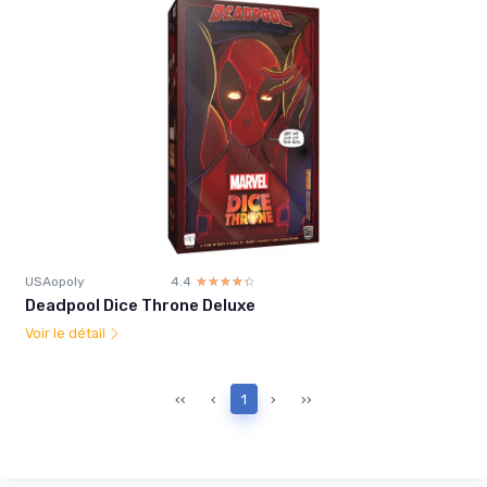
USAopoly
4.4
☆☆☆☆☆
★★★★★
Deadpool Dice Throne Deluxe
Voir le détail
‹‹
‹
1
›
››