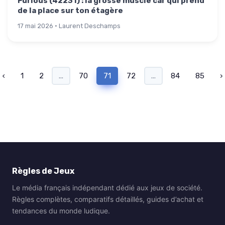
Furious (42231) : la grosse muscle car qui prend
de la place sur ton étagère
17 mai 2026 · Laurent Deschamps
‹
1
2
...
70
71
72
...
84
85
›
Règles de Jeux
Le média français indépendant dédié aux jeux de société.
Règles complètes, comparatifs détaillés, guides d’achat et
tendances du monde ludique.