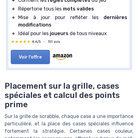
＋
Contient les
règles complètes
du jeu
＋
Répertorie tous les
mots valides
＋
Mise à jour pour refléter les
dernières
modifications
＋
Idéal pour les
joueurs
de tous niveaux
★★★★★
★★★★★
4,6/5
—
151 avis
Voir l'offre
Placement sur la grille, cases
spéciales et calcul des points
prime
Sur la grille de scrabble, chaque case a une importance
particulière, et la place des cases spéciales influence
fortement la stratégie. Certaines cases couleur,