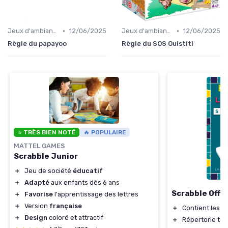
•
•
Jeux d'ambiance
12/06/2025
Jeux d'ambiance
12/06/2025
Règle du papayoo
Règle du SOS Ouistiti
⭐ TRÈS BIEN NOTÉ
🔥 POPULAIRE
MATTEL GAMES
Scrabble Junior
＋
Jeu de société
éducatif
＋
Adapté
aux enfants dès 6 ans
Scrabble Offic
＋
Favorise
l'apprentissage des lettres
＋
Version
française
＋
Contient les
r
＋
Design
coloré et attractif
＋
Répertorie tou