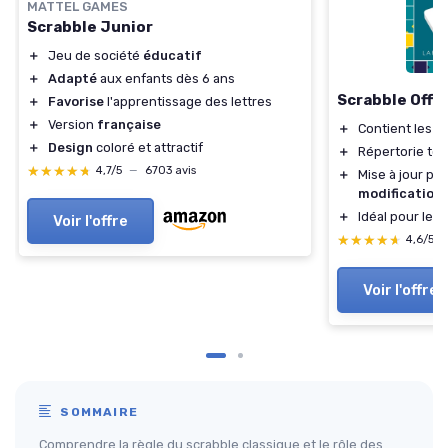
MATTEL GAMES
Scrabble Junior
＋
Jeu de société
éducatif
＋
Adapté
aux enfants dès 6 ans
Scrabble Offic
＋
Favorise
l'apprentissage des lettres
＋
Version
française
＋
Contient les
r
＋
Design
coloré et attractif
＋
Répertorie tou
★★★★★
★★★★★
4,7/5
—
6703 avis
＋
Mise à jour pou
modification
＋
Idéal pour les
Voir l'offre
★★★★★
★★★★★
4,6/5
Voir l'offre
SOMMAIRE
Comprendre la règle du scrabble classique et le rôle des