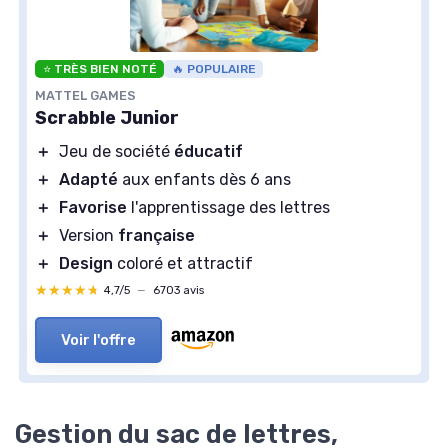
⭐ TRÈS BIEN NOTÉ
🔥 POPULAIRE
MATTEL GAMES
Scrabble Junior
＋
Jeu de société
éducatif
＋
Adapté
aux enfants dès 6 ans
＋
Favorise
l'apprentissage des lettres
＋
Version
française
＋
Design
coloré et attractif
★★★★★
★★★★★
4,7/5
—
6703 avis
Voir l'offre
Gestion du sac de lettres,