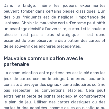
Dans le bridge, même les joueurs expérimentés
peuvent tomber dans certains pièges classiques. L’un
des plus fréquents est de négliger l’importance de
l’entame. Choisir la mauvaise carte d’entame peut offrir
un avantage décisif à l’adversaire, surtout si la couleur
choisie n’est pas la plus stratégique. Il est donc
essentiel de bien observer la distribution des cartes et
de se souvenir des enchères précédentes.
Mauvaise communication avec le
partenaire
La communication entre partenaires est la clé dans les
jeux de cartes comme le bridge. Une erreur courante
consiste à envoyer des signaux contradictoires ou à ne
pas respecter les conventions établies. Cela peut
entraîner la perte de points précieux et compromettre
le plan de jeu. Utiliser des cartes classiques ou des
cartes bridge adaptées, comme celles en plastique ou