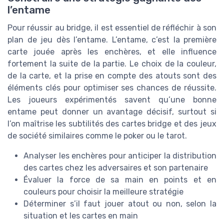
l’entame
Pour réussir au bridge, il est essentiel de réfléchir à son
plan de jeu dès l’entame. L’entame, c’est la première
carte jouée après les enchères, et elle influence
fortement la suite de la partie. Le choix de la couleur,
de la carte, et la prise en compte des atouts sont des
éléments clés pour optimiser ses chances de réussite.
Les joueurs expérimentés savent qu’une bonne
entame peut donner un avantage décisif, surtout si
l’on maîtrise les subtilités des cartes bridge et des jeux
de société similaires comme le poker ou le tarot.
Analyser les enchères pour anticiper la distribution
des cartes chez les adversaires et son partenaire
Évaluer la force de sa main en points et en
couleurs pour choisir la meilleure stratégie
Déterminer s’il faut jouer atout ou non, selon la
situation et les cartes en main