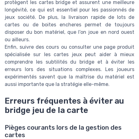
protègent les cartes bridge et assurent une meilleure
longévité, ce qui est essentiel pour les passionnés de
jeux société. De plus, la livraison rapide de lots de
cartes ou de boites encheres permet de toujours
disposer du bon matériel, que l’on joue en nord ouest
ou ailleurs.
Enfin, suivre des cours ou consulter une page produit
spécialisée sur les cartes jeux peut aider à mieux
comprendre les subtilités du bridge et à éviter les
erreurs lors des situations complexes. Les joueurs
expérimentés savent que la maîtrise du matériel est
aussi importante que la stratégie elle-même.
Erreurs fréquentes à éviter au
bridge jeu de la carte
Pièges courants lors de la gestion des
cartes