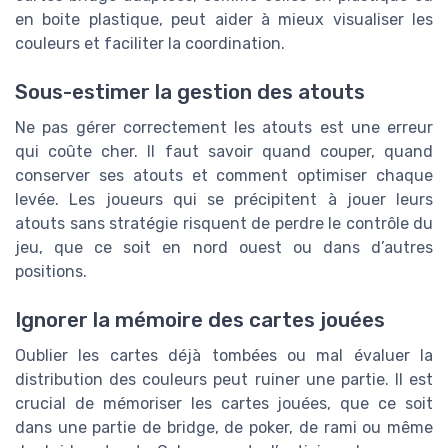
en boite plastique, peut aider à mieux visualiser les
couleurs et faciliter la coordination.
Sous-estimer la gestion des atouts
Ne pas gérer correctement les atouts est une erreur
qui coûte cher. Il faut savoir quand couper, quand
conserver ses atouts et comment optimiser chaque
levée. Les joueurs qui se précipitent à jouer leurs
atouts sans stratégie risquent de perdre le contrôle du
jeu, que ce soit en nord ouest ou dans d’autres
positions.
Ignorer la mémoire des cartes jouées
Oublier les cartes déjà tombées ou mal évaluer la
distribution des couleurs peut ruiner une partie. Il est
crucial de mémoriser les cartes jouées, que ce soit
dans une partie de bridge, de poker, de rami ou même