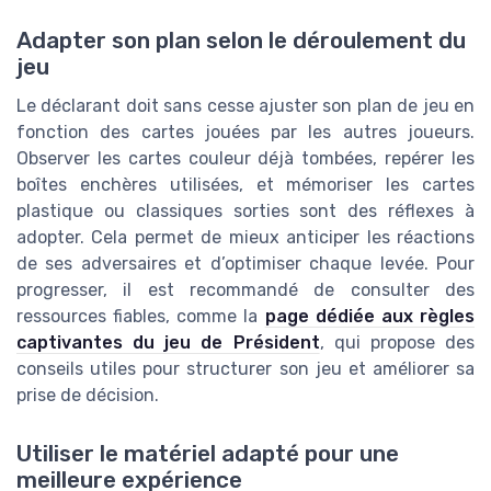
Adapter son plan selon le déroulement du
jeu
Le déclarant doit sans cesse ajuster son plan de jeu en
fonction des cartes jouées par les autres joueurs.
Observer les cartes couleur déjà tombées, repérer les
boîtes enchères utilisées, et mémoriser les cartes
plastique ou classiques sorties sont des réflexes à
adopter. Cela permet de mieux anticiper les réactions
de ses adversaires et d’optimiser chaque levée. Pour
progresser, il est recommandé de consulter des
ressources fiables, comme la
page dédiée aux règles
captivantes du jeu de Président
, qui propose des
conseils utiles pour structurer son jeu et améliorer sa
prise de décision.
Utiliser le matériel adapté pour une
meilleure expérience