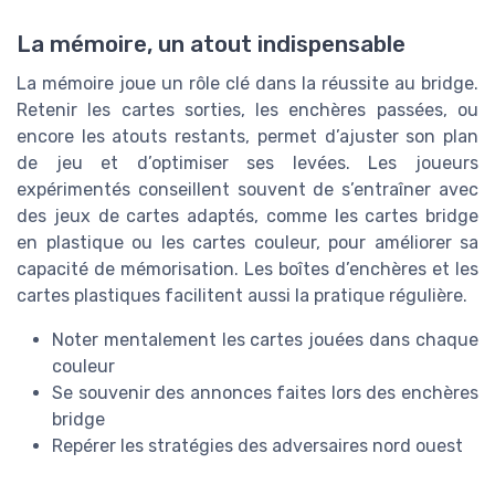
La mémoire, un atout indispensable
La mémoire joue un rôle clé dans la réussite au bridge.
Retenir les cartes sorties, les enchères passées, ou
encore les atouts restants, permet d’ajuster son plan
de jeu et d’optimiser ses levées. Les joueurs
expérimentés conseillent souvent de s’entraîner avec
des jeux de cartes adaptés, comme les cartes bridge
en plastique ou les cartes couleur, pour améliorer sa
capacité de mémorisation. Les boîtes d’enchères et les
cartes plastiques facilitent aussi la pratique régulière.
Noter mentalement les cartes jouées dans chaque
couleur
Se souvenir des annonces faites lors des enchères
bridge
Repérer les stratégies des adversaires nord ouest