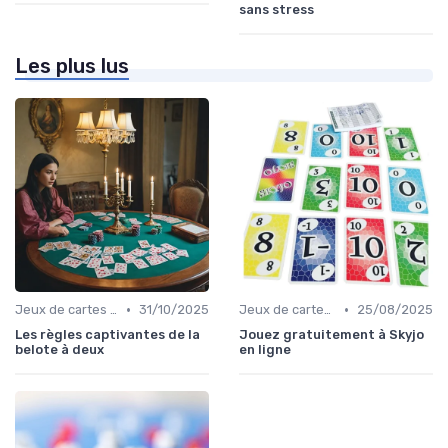
sans stress
Les plus lus
•
•
Jeux de cartes traditionnels
31/10/2025
Jeux de cartes traditionnels
25/08/2025
Les règles captivantes de la
Jouez gratuitement à Skyjo
belote à deux
en ligne