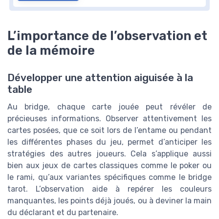
L’importance de l’observation et
de la mémoire
Développer une attention aiguisée à la
table
Au bridge, chaque carte jouée peut révéler de
précieuses informations. Observer attentivement les
cartes posées, que ce soit lors de l’entame ou pendant
les différentes phases du jeu, permet d’anticiper les
stratégies des autres joueurs. Cela s’applique aussi
bien aux jeux de cartes classiques comme le poker ou
le rami, qu’aux variantes spécifiques comme le bridge
tarot. L’observation aide à repérer les couleurs
manquantes, les points déjà joués, ou à deviner la main
du déclarant et du partenaire.