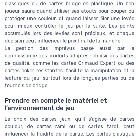
classiques ou de cartes bridge en plastique. Un bon
joueur saura quand utiliser ses atouts pour couper ou
protéger une couleur, et quand laisser filer une levée
pour mieux contrôler le jeu par la suite. Les points
accumulés lors des levées sont précieux, et chaque
décision peut influencer le prix final de la manche.
La gestion des imprévus passe aussi par la
connaissance des produits adaptés : choisir des cartes
de qualité, comme les cartes Grimaud Expert ou des
cartes poker résistantes, facilite la manipulation et la
lecture du jeu, surtout lors de longues parties ou de
tournois de bridge.
Prendre en compte le matériel et
l’environnement de jeu
Le choix des cartes jeux, qu’il s’agisse de cartes
couleur, de cartes rami ou de cartes tarot, peut
influencer la fluidité de la partie. Les boites plastique