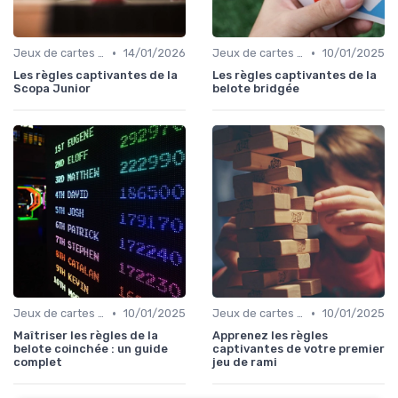
•
•
Jeux de cartes éducatifs
14/01/2026
Jeux de cartes traditionnels
10/01/2025
Les règles captivantes de la
Les règles captivantes de la
Scopa Junior
belote bridgée
•
•
Jeux de cartes traditionnels
10/01/2025
Jeux de cartes modernes
10/01/2025
Maîtriser les règles de la
Apprenez les règles
belote coinchée : un guide
captivantes de votre premier
complet
jeu de rami