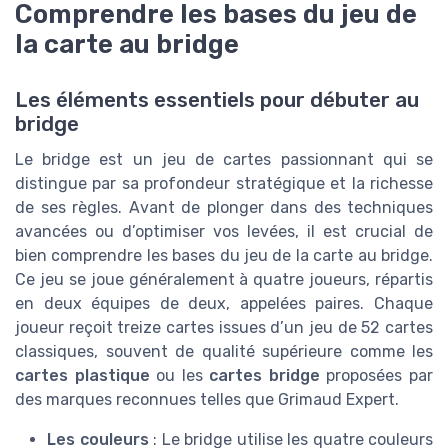
Comprendre les bases du jeu de
la carte au bridge
Les éléments essentiels pour débuter au
bridge
Le bridge est un jeu de cartes passionnant qui se
distingue par sa profondeur stratégique et la richesse
de ses règles. Avant de plonger dans des techniques
avancées ou d’optimiser vos levées, il est crucial de
bien comprendre les bases du jeu de la carte au bridge.
Ce jeu se joue généralement à quatre joueurs, répartis
en deux équipes de deux, appelées paires. Chaque
joueur reçoit treize cartes issues d’un jeu de 52 cartes
classiques, souvent de qualité supérieure comme les
cartes plastique
ou les
cartes bridge
proposées par
des marques reconnues telles que Grimaud Expert.
Les couleurs
: Le bridge utilise les quatre couleurs