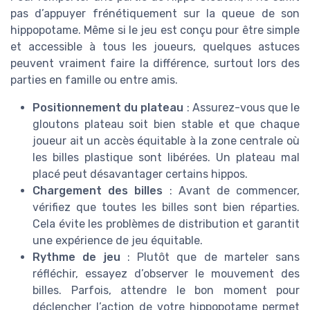
pas d’appuyer frénétiquement sur la queue de son
hippopotame. Même si le jeu est conçu pour être simple
et accessible à tous les joueurs, quelques astuces
peuvent vraiment faire la différence, surtout lors des
parties en famille ou entre amis.
Positionnement du plateau
: Assurez-vous que le
gloutons plateau soit bien stable et que chaque
joueur ait un accès équitable à la zone centrale où
les billes plastique sont libérées. Un plateau mal
placé peut désavantager certains hippos.
Chargement des billes
: Avant de commencer,
vérifiez que toutes les billes sont bien réparties.
Cela évite les problèmes de distribution et garantit
une expérience de jeu équitable.
Rythme de jeu
: Plutôt que de marteler sans
réfléchir, essayez d’observer le mouvement des
billes. Parfois, attendre le bon moment pour
déclencher l’action de votre hippopotame permet