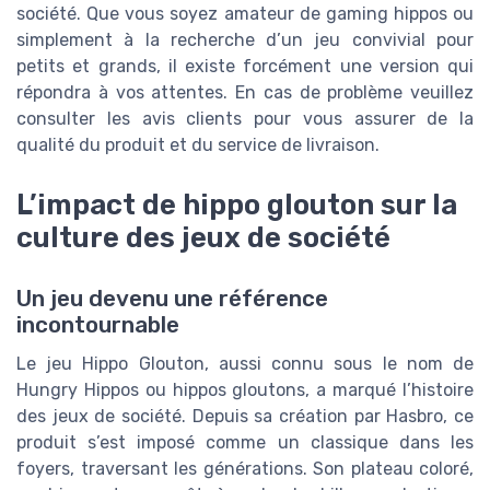
société. Que vous soyez amateur de gaming hippos ou
simplement à la recherche d’un jeu convivial pour
petits et grands, il existe forcément une version qui
répondra à vos attentes. En cas de problème veuillez
consulter les avis clients pour vous assurer de la
qualité du produit et du service de livraison.
L’impact de hippo glouton sur la
culture des jeux de société
Un jeu devenu une référence
incontournable
Le jeu Hippo Glouton, aussi connu sous le nom de
Hungry Hippos ou hippos gloutons, a marqué l’histoire
des jeux de société. Depuis sa création par Hasbro, ce
produit s’est imposé comme un classique dans les
foyers, traversant les générations. Son plateau coloré,