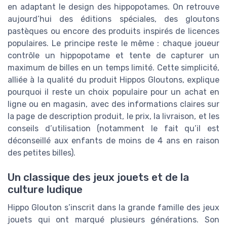
en adaptant le design des hippopotames. On retrouve
aujourd’hui des éditions spéciales, des gloutons
pastèques ou encore des produits inspirés de licences
populaires. Le principe reste le même : chaque joueur
contrôle un hippopotame et tente de capturer un
maximum de billes en un temps limité. Cette simplicité,
alliée à la qualité du produit Hippos Gloutons, explique
pourquoi il reste un choix populaire pour un achat en
ligne ou en magasin, avec des informations claires sur
la page de description produit, le prix, la livraison, et les
conseils d’utilisation (notamment le fait qu’il est
déconseillé aux enfants de moins de 4 ans en raison
des petites billes).
Un classique des jeux jouets et de la
culture ludique
Hippo Glouton s’inscrit dans la grande famille des jeux
jouets qui ont marqué plusieurs générations. Son