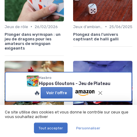
•
•
Jeux de rôle
26/02/2026
Jeux d'ambiance
25/06/2025
Plonger dans wyrmspan : un
Plongez dans l'univers
jeu de dragons pour les
captivant de halli galli
amateurs de wingspan
exigeants
Hasbro
Hippos Gloutons - Jeu de Plateau
🔥
Voir l'offre
Ce site utilise des cookies et vous donne le contrôle sur ceux que
vous souhaitez activer
•
•
Jeux de plateau
26/02/2026
Jeux de rôle
12/01/2026
Tout accepter
Personnaliser
Plonger dans l’univers
Plongez dans l'univers