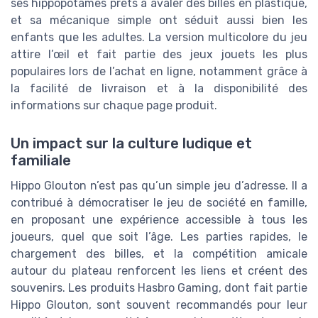
ses hippopotames prêts à avaler des billes en plastique,
et sa mécanique simple ont séduit aussi bien les
enfants que les adultes. La version multicolore du jeu
attire l’œil et fait partie des jeux jouets les plus
populaires lors de l’achat en ligne, notamment grâce à
la facilité de livraison et à la disponibilité des
informations sur chaque page produit.
Un impact sur la culture ludique et
familiale
Hippo Glouton n’est pas qu’un simple jeu d’adresse. Il a
contribué à démocratiser le jeu de société en famille,
en proposant une expérience accessible à tous les
joueurs, quel que soit l’âge. Les parties rapides, le
chargement des billes, et la compétition amicale
autour du plateau renforcent les liens et créent des
souvenirs. Les produits Hasbro Gaming, dont fait partie
Hippo Glouton, sont souvent recommandés pour leur