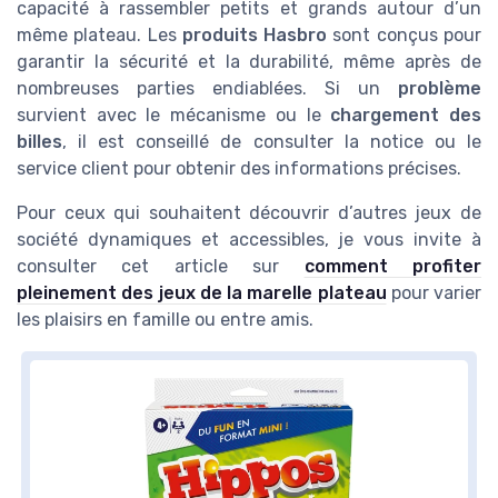
capacité à rassembler petits et grands autour d’un
même plateau. Les
produits Hasbro
sont conçus pour
garantir la sécurité et la durabilité, même après de
nombreuses parties endiablées. Si un
problème
survient avec le mécanisme ou le
chargement des
billes
, il est conseillé de consulter la notice ou le
service client pour obtenir des informations précises.
Pour ceux qui souhaitent découvrir d’autres jeux de
société dynamiques et accessibles, je vous invite à
consulter cet article sur
comment profiter
pleinement des jeux de la marelle plateau
pour varier
les plaisirs en famille ou entre amis.