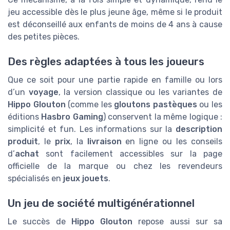
jeu accessible dès le plus jeune âge, même si le produit
est déconseillé aux enfants de moins de 4 ans à cause
des petites pièces.
Des règles adaptées à tous les joueurs
Que ce soit pour une partie rapide en famille ou lors
d’un
voyage
, la version classique ou les variantes de
Hippo Glouton
(comme les
gloutons pastèques
ou les
éditions
Hasbro Gaming
) conservent la même logique :
simplicité et fun. Les informations sur la
description
produit
, le
prix
, la
livraison
en ligne ou les conseils
d’
achat
sont facilement accessibles sur la page
officielle de la marque ou chez les revendeurs
spécialisés en
jeux jouets
.
Un jeu de société multigénérationnel
Le succès de
Hippo Glouton
repose aussi sur sa