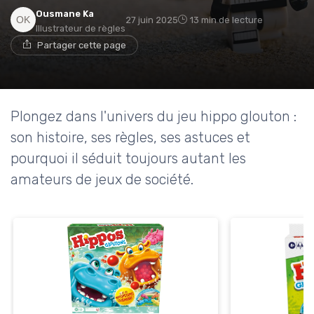
Ousmane Ka
27 juin 2025
13 min de lecture
Illustrateur de règles
Partager cette page
Plongez dans l'univers du jeu hippo glouton :
son histoire, ses règles, ses astuces et
pourquoi il séduit toujours autant les
amateurs de jeux de société.