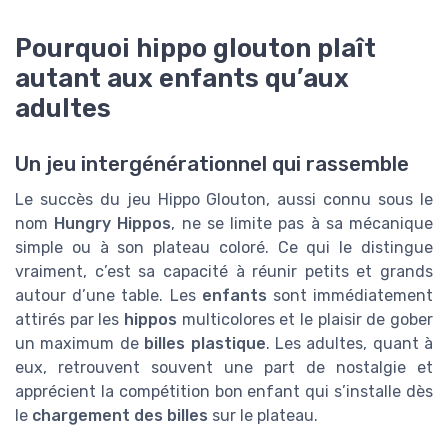
Pourquoi hippo glouton plaît
autant aux enfants qu’aux
adultes
Un jeu intergénérationnel qui rassemble
Le succès du jeu Hippo Glouton, aussi connu sous le
nom
Hungry Hippos
, ne se limite pas à sa mécanique
simple ou à son plateau coloré. Ce qui le distingue
vraiment, c’est sa capacité à réunir petits et grands
autour d’une table. Les
enfants
sont immédiatement
attirés par les
hippos
multicolores et le plaisir de gober
un maximum de
billes plastique
. Les adultes, quant à
eux, retrouvent souvent une part de nostalgie et
apprécient la compétition bon enfant qui s’installe dès
le
chargement des billes
sur le plateau.