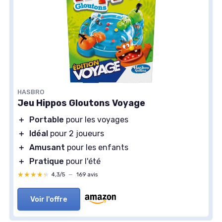
HASBRO
Jeu Hippos Gloutons Voyage
＋
Portable
pour les voyages
＋
Idéal
pour 2 joueurs
＋
Amusant
pour les enfants
＋
Pratique
pour l'été
★★★★★
★★★★★
4,3/5
—
169 avis
Voir l'offre