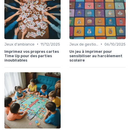
•
•
Jeux d'ambiance
11/12/2025
Jeux de gestion de ressources
06/10/2025
Imprimez vos propres cartes
Un jeu à imprimer pour
Time Up pour des parties
sensibiliser au harcèlement
inoubliables
scolaire