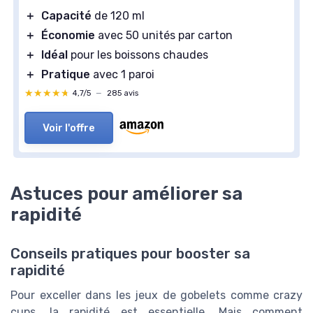
＋
Capacité
de 120 ml
＋
Économie
avec 50 unités par carton
＋
Idéal
pour les boissons chaudes
＋
Pratique
avec 1 paroi
★★★★★
★★★★★
4,7/5
—
285 avis
Voir l'offre
Astuces pour améliorer sa
rapidité
Conseils pratiques pour booster sa
rapidité
Pour exceller dans les jeux de gobelets comme crazy
cups, la rapidité est essentielle. Mais comment