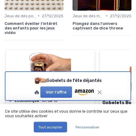
•
•
Jeux de dés pour enfants
27/12/2025
Jeux de dés modernes
27/12/2025
Comment éveiller l'intérêt
Plongez dans l'univers
des enfants pour les jeux
captivant de dice throne
vidéo
Gobelets de fête déjantés
Gobelets de fête déjantés
🔥
Voir l'offre
＋
Design
amusant
＋
Économique
: lot de 10
Gobelets Boi
＋
Parfaits pour
célébrations
Arizona 120 m
Ce site utilise des cookies et vous donne le contrôle sur ceux que
＋
Faciles à
nettoyer
vous souhaitez activer
＋
Capacité
de 1
★★★★★
★★★★★
4,4/5
—
28 avis
＋
Économie
avec
Tout accepter
Personnaliser
＋
Idéal
pour les