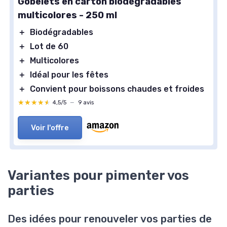
Gobelets en carton biodégradables
multicolores - 250 ml
＋
Biodégradables
＋
Lot de 60
＋
Multicolores
＋
Idéal pour les fêtes
＋
Convient pour boissons chaudes et froides
★★★★★
★★★★★
4,5/5
—
9 avis
Voir l'offre
Variantes pour pimenter vos
parties
Des idées pour renouveler vos parties de