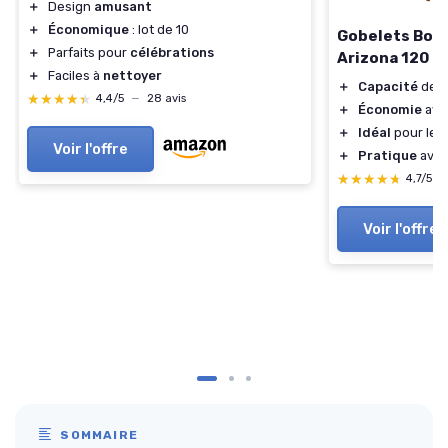
＋
Design
amusant
＋
Économique
: lot de 10
Gobelets Boi
＋
Parfaits pour
célébrations
Arizona 120 m
＋
Faciles à
nettoyer
＋
Capacité
de 1
★★★★★
★★★★★
4,4/5
—
28 avis
＋
Économie
avec
＋
Idéal
pour les
Voir l'offre
＋
Pratique
avec 
★★★★★
★★★★★
4,7/5
—
Voir l'offre
SOMMAIRE