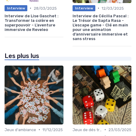
•
•
28/03/2025
12/03/2025
Interview
Interview
Interview de Lise Gaschet :
Interview de Cécilia Pascal :
Transformer la colère en
Le Trésor de Sapta Rasa -
superpouvoir - L’aventure
L’escape game - Clé en main
immersive de Reveleo
pour une animation
d’anniversaire immersive et
sans stress
Les plus lus
•
•
Jeux d'ambiance
11/12/2025
Jeux de dés traditionnels
23/03/2025