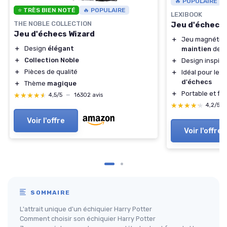
🔥 POPULAIRE
⭐ TRÈS BIEN NOTÉ
🔥 POPULAIRE
LEXIBOOK
THE NOBLE COLLECTION
Jeu d'échecs 
Jeu d'échecs Wizard
＋
Jeu magnétiq
＋
Design
élégant
maintien
des 
＋
Collection Noble
＋
Design inspiré
＋
Pièces de qualité
＋
Idéal pour les
d'échecs
＋
Thème
magique
＋
Portable et fac
★★★★★
★★★★★
4,5/5
—
16302 avis
★★★★★
★★★★★
4,2/5
Voir l'offre
Voir l'offre
SOMMAIRE
L'attrait unique d'un échiquier Harry Potter
Comment choisir son échiquier Harry Potter