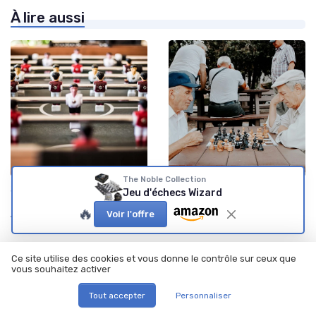
À lire aussi
The Noble Collection
•
•
Jeux de rôle
02/02/2026
Jeux de plateau
02/03/2026
Jeu d'échecs Wizard
Plongez dans l'univers des
Choisir le meilleur livre sur
🔥
Voir l'offre
figurines du seigneur des
les échecs pour progresser à
anneaux
chaque niveau
Ce site utilise des cookies et vous donne le contrôle sur ceux que
vous souhaitez activer
Tout accepter
Personnaliser