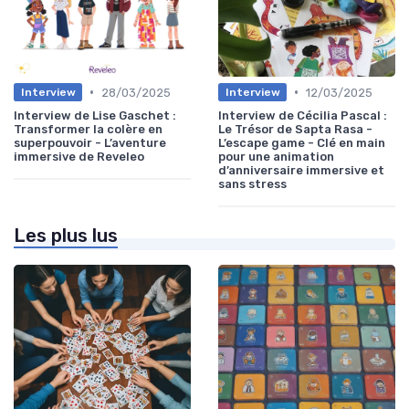
•
•
28/03/2025
12/03/2025
Interview
Interview
Interview de Lise Gaschet :
Interview de Cécilia Pascal :
Transformer la colère en
Le Trésor de Sapta Rasa -
superpouvoir - L’aventure
L’escape game - Clé en main
immersive de Reveleo
pour une animation
d’anniversaire immersive et
sans stress
Les plus lus