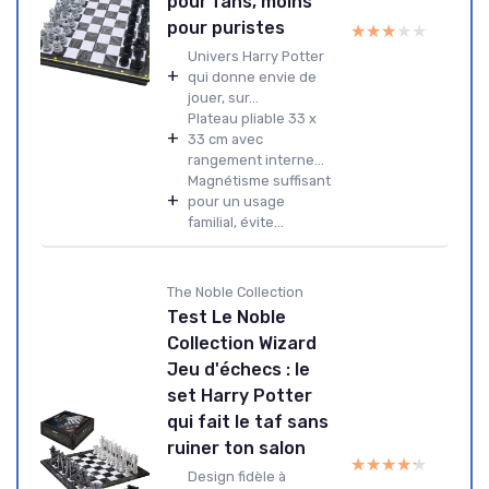
pour fans, moins
pour puristes
★★★★★
★★★★★
Univers Harry Potter
+
qui donne envie de
jouer, sur...
Plateau pliable 33 x
+
33 cm avec
rangement interne...
Magnétisme suffisant
+
pour un usage
familial, évite...
The Noble Collection
Test Le Noble
Collection Wizard
Jeu d'échecs : le
set Harry Potter
qui fait le taf sans
ruiner ton salon
★★★★★
★★★★★
Design fidèle à