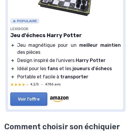
🔥 POPULAIRE
LEXIBOOK
Jeu d'échecs Harry Potter
＋
Jeu magnétique pour un
meilleur maintien
des pièces
＋
Design inspiré de l'univers
Harry Potter
＋
Idéal pour les
fans
et les
joueurs d'échecs
＋
Portable et facile à
transporter
★★★★★
★★★★★
4,2/5
—
4786 avis
Voir l'offre
Comment choisir son échiquier