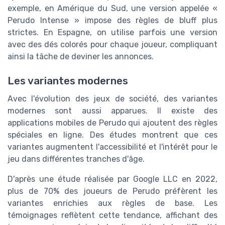
exemple, en Amérique du Sud, une version appelée «
Perudo Intense » impose des règles de bluff plus
strictes. En Espagne, on utilise parfois une version
avec des dés colorés pour chaque joueur, compliquant
ainsi la tâche de deviner les annonces.
Les variantes modernes
Avec l'évolution des jeux de société, des variantes
modernes sont aussi apparues. Il existe des
applications mobiles de Perudo qui ajoutent des règles
spéciales en ligne. Des études montrent que ces
variantes augmentent l'accessibilité et l'intérêt pour le
jeu dans différentes tranches d'âge.
D'après une étude réalisée par Google LLC en 2022,
plus de 70% des joueurs de Perudo préfèrent les
variantes enrichies aux règles de base. Les
témoignages reflètent cette tendance, affichant des