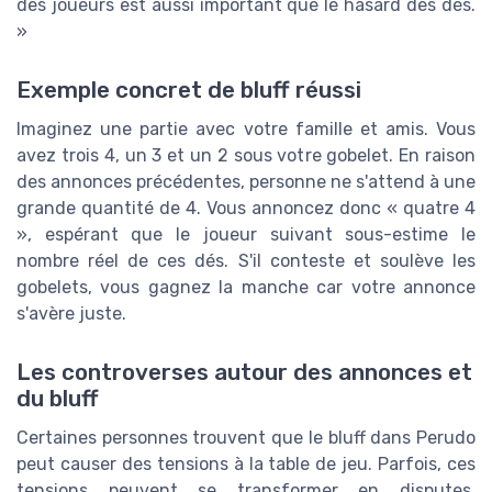
des joueurs est aussi important que le hasard des dés.
»
Exemple concret de bluff réussi
Imaginez une partie avec votre famille et amis. Vous
avez trois 4, un 3 et un 2 sous votre gobelet. En raison
des annonces précédentes, personne ne s'attend à une
grande quantité de 4. Vous annoncez donc « quatre 4
», espérant que le joueur suivant sous-estime le
nombre réel de ces dés. S'il conteste et soulève les
gobelets, vous gagnez la manche car votre annonce
s'avère juste.
Les controverses autour des annonces et
du bluff
Certaines personnes trouvent que le bluff dans Perudo
peut causer des tensions à la table de jeu. Parfois, ces
tensions peuvent se transformer en disputes,