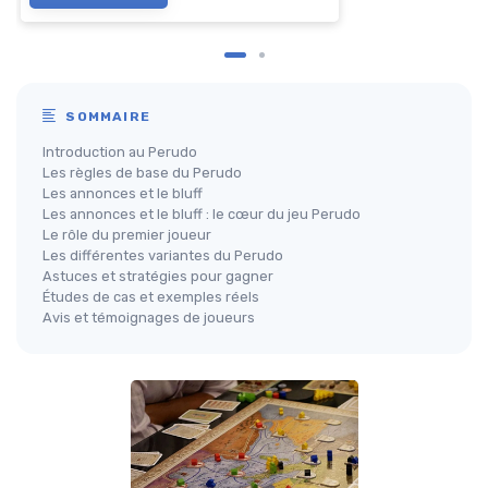
SOMMAIRE
Introduction au Perudo
Les règles de base du Perudo
Les annonces et le bluff
Les annonces et le bluff : le cœur du jeu Perudo
Le rôle du premier joueur
Les différentes variantes du Perudo
Astuces et stratégies pour gagner
Études de cas et exemples réels
Avis et témoignages de joueurs