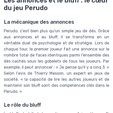
Les annonces et le bluff : le cœur
du jeu Perudo
La mécanique des annonces
Perudo, c'est bien plus qu'un simple jeu de dés. Grâce
aux annonces et au bluff, il se transforme en un
véritable duel de psychologie et de stratégie. Lors de
chaque tour, le premier joueur fait une annonce sur le
nombre total de faces identiques parmi l'ensemble des
dés cachés sous les gobelets de tous les joueurs. Par
exemple, il peut annoncer : « Je pense qu'il y a cinq 3. »
Selon l'avis de Thierry Masson, un expert en jeux de
société, « la capacité de lire les autres joueurs et de
maintenir son bluff sont des compétences clés dans le
Perudo. »
Le rôle du bluff