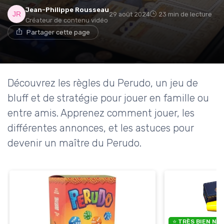
Jean-Philippe Rousseau
29 août 2024
23 min de lecture
Créateur de contenu vidéo
Partager cette page
Découvrez les règles du Perudo, un jeu de
bluff et de stratégie pour jouer en famille ou
entre amis. Apprenez comment jouer, les
différentes annonces, et les astuces pour
devenir un maître du Perudo.
⭐ TRÈS BIEN NO