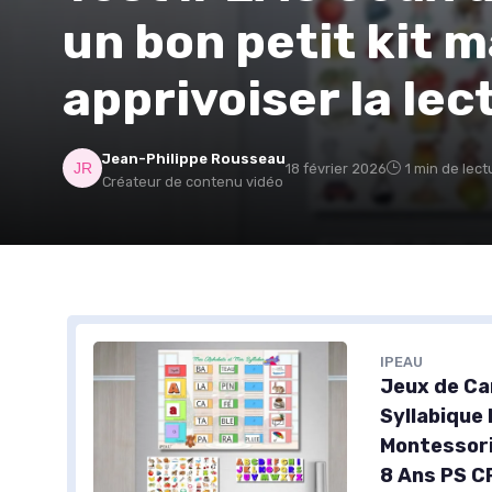
un bon petit kit 
apprivoiser la lec
Jean-Philippe Rousseau
18 février 2026
1 min de lect
Créateur de contenu vidéo
IPEAU
Jeux de Ca
Syllabique
Montessori
8 Ans PS C