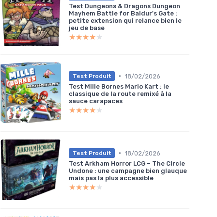
Test Dungeons & Dragons Dungeon
Mayhem Battle for Baldur's Gate :
petite extension qui relance bien le
jeu de base
★★★★★
★★★★★
•
18/02/2026
Test Produit
Test Mille Bornes Mario Kart : le
classique de la route remixé à la
sauce carapaces
★★★★★
★★★★★
•
18/02/2026
Test Produit
Test Arkham Horror LCG – The Circle
Undone : une campagne bien glauque
mais pas la plus accessible
★★★★★
★★★★★