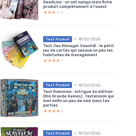
DeadLine : un set sympa mais fiche
produit complètement à l'ouest
★★★★★
★★★★★
•
18/02/2026
Test Produit
Test Jeu Manager Coach© : le petit
jeu de cartes qui secoue un peu les
habitudes de management
★★★★★
★★★★★
•
18/02/2026
Test Produit
Test Dominion : Intrigue 2e édition
(Rio Grande Games) : l’extension qui
met enfin un peu de sale dans tes
parties
★★★★★
★★★★★
•
18/02/2026
Test Produit