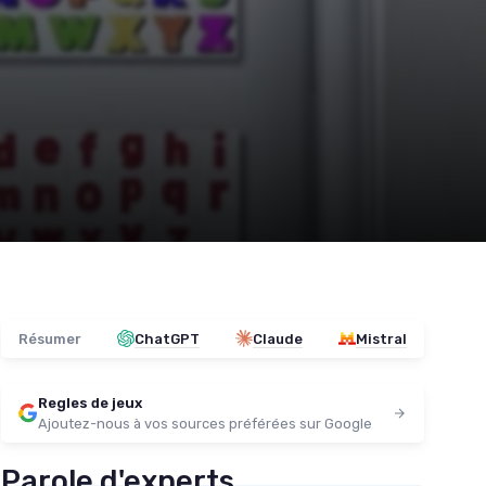
Résumer
ChatGPT
Claude
Mistral
Regles de jeux
Ajoutez-nous à vos sources préférées sur Google
Parole d'experts