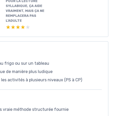
POUR LA LECTURE
SYLLABIQUE, ÇA AIDE
VRAIMENT, MAIS ÇA NE
REMPLACERA PAS
L’ADULTE
★★★★★
★★★★★
au frigo ou sur un tableau
ique de manière plus ludique
es activités à plusieurs niveaux (PS à CP)
ns vraie méthode structurée fournie