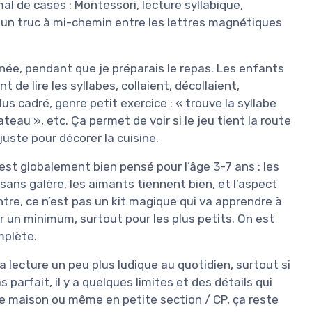
al de cases : Montessori, lecture syllabique,
 un truc à mi-chemin entre les lettres magnétiques
urnée, pendant que je préparais le repas. Les enfants
 de lire les syllabes, collaient, décollaient,
s cadré, genre petit exercice : « trouve la syllabe
u », etc. Ça permet de voir si le jeu tient la route
uste pour décorer la cuisine.
 est globalement bien pensé pour l’âge 3-7 ans : les
ans galère, les aimants tiennent bien, et l’aspect
ntre, ce n’est pas un kit magique qui va apprendre à
der un minimum, surtout pour les plus petits. On est
mplète.
 la lecture un peu plus ludique au quotidien, surtout si
 parfait, il y a quelques limites et des détails qui
e maison ou même en petite section / CP, ça reste