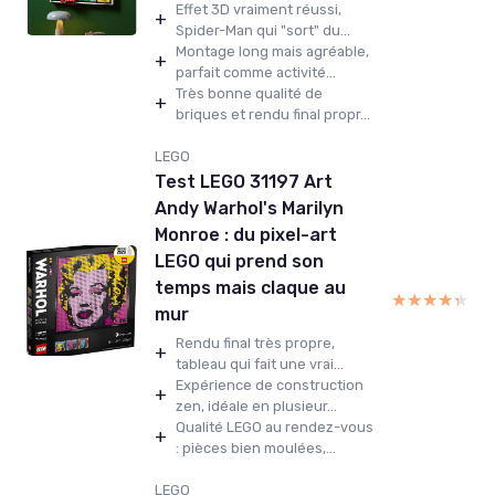
Effet 3D vraiment réussi,
+
Spider-Man qui "sort" du...
Montage long mais agréable,
+
parfait comme activité...
Très bonne qualité de
+
briques et rendu final propr...
LEGO
Test LEGO 31197 Art
Andy Warhol's Marilyn
Monroe : du pixel-art
LEGO qui prend son
temps mais claque au
★★★★★
★★★★★
mur
Rendu final très propre,
+
tableau qui fait une vrai...
Expérience de construction
+
zen, idéale en plusieur...
Qualité LEGO au rendez-vous
+
: pièces bien moulées,...
LEGO