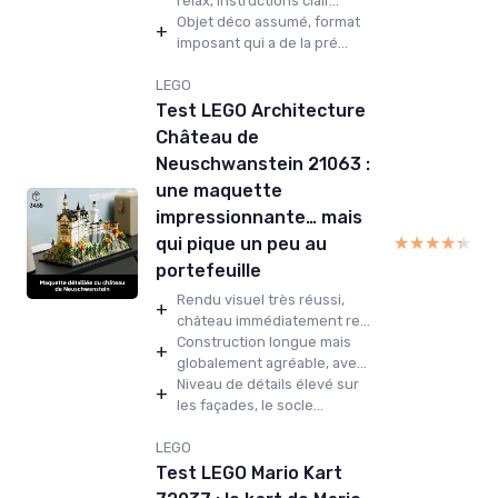
relax, instructions clair...
Objet déco assumé, format
+
imposant qui a de la pré...
LEGO
Test LEGO Architecture
Château de
Neuschwanstein 21063 :
une maquette
impressionnante… mais
★★★★★
★★★★★
qui pique un peu au
portefeuille
Rendu visuel très réussi,
+
château immédiatement re...
Construction longue mais
+
globalement agréable, ave...
Niveau de détails élevé sur
+
les façades, le socle...
LEGO
Test LEGO Mario Kart