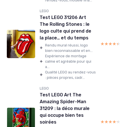
rendez-vous, modèle fina...
LEGO
Test LEGO 31206 Art
The Rolling Stones : le
logo culte qui prend de
la place… et du temps
★★★★★
★★★★★
Rendu mural réussi, logo
+
bien reconnaissable et en...
Expérience de montage
+
calme et agréable pour qui
a...
Qualité LEGO au rendez-vous
+
: pièces propres, cadr...
LEGO
Test LEGO Art The
Amazing Spider-Man
31209 : la déco murale
qui occupe bien tes
★★★★★
★★★★★
soirées