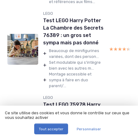
et références aux films...
LEGO
Test LEGO Harry Potter
La Chambre des Secrets
76389 : un gros set
sympa mais pas donné
★★★★★
★★★★★
Beaucoup de minifigurines
+
variées, dont des person...
Set modulable qui s’intègre
+
bien avec les autres m...
Montage accessible et
+
sympa à faire en duo
parent/...
LEGO
Test LEGO 75978 Harry
Potter Chemin de
Ce site utilise des cookies et vous donne le contrôle sur ceux que
vous souhaitez activer
Traverse : un gros set
pour fans, pas pour
Tout accepter
Personnaliser
★★★★★
★★★★★
débutants