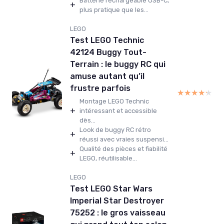
Batterie rechargeable USB-C,
+
plus pratique que les...
LEGO
Test LEGO Technic
42124 Buggy Tout-
Terrain : le buggy RC qui
amuse autant qu’il
frustre parfois
★★★★★
★★★★★
Montage LEGO Technic
+
intéressant et accessible
dès...
Look de buggy RC rétro
+
réussi avec vraies suspensi...
Qualité des pièces et fiabilité
+
LEGO, réutilisable...
LEGO
Test LEGO Star Wars
Imperial Star Destroyer
75252 : le gros vaisseau