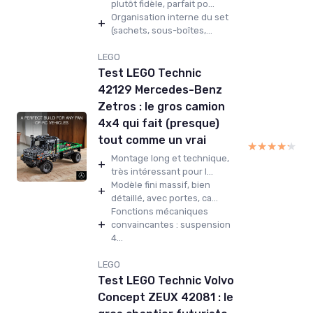
plutôt fidèle, parfait po...
Organisation interne du set
+
(sachets, sous-boîtes,...
LEGO
Test LEGO Technic
42129 Mercedes-Benz
Zetros : le gros camion
4x4 qui fait (presque)
tout comme un vrai
★★★★★
★★★★★
Montage long et technique,
+
très intéressant pour l...
Modèle fini massif, bien
+
détaillé, avec portes, ca...
Fonctions mécaniques
+
convaincantes : suspension
4...
LEGO
Test LEGO Technic Volvo
Concept ZEUX 42081 : le