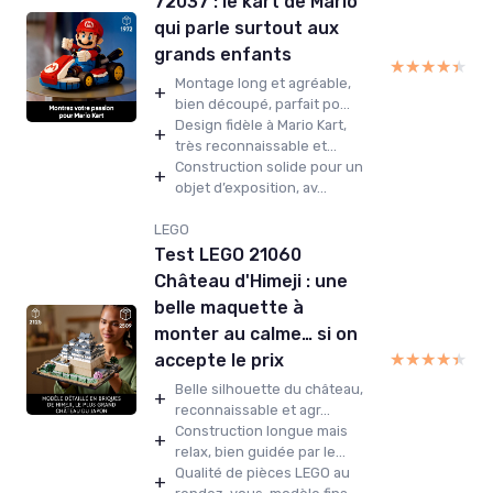
72037 : le kart de Mario
qui parle surtout aux
grands enfants
★★★★★
★★★★★
Montage long et agréable,
+
bien découpé, parfait po...
Design fidèle à Mario Kart,
+
très reconnaissable et...
Construction solide pour un
+
objet d’exposition, av...
LEGO
Test LEGO 21060
Château d'Himeji : une
belle maquette à
monter au calme… si on
★★★★★
★★★★★
accepte le prix
Belle silhouette du château,
+
reconnaissable et agr...
Construction longue mais
+
relax, bien guidée par le...
Qualité de pièces LEGO au
+