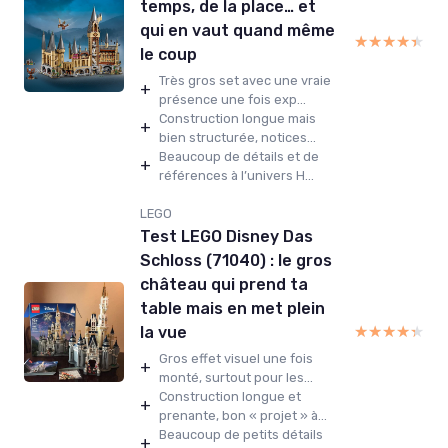
temps, de la place… et
qui en vaut quand même
★★★★★
★★★★★
le coup
Très gros set avec une vraie
+
présence une fois exp...
Construction longue mais
+
bien structurée, notices...
Beaucoup de détails et de
+
références à l’univers H...
LEGO
Test LEGO Disney Das
Schloss (71040) : le gros
château qui prend ta
table mais en met plein
★★★★★
★★★★★
la vue
Gros effet visuel une fois
+
monté, surtout pour les...
Construction longue et
+
prenante, bon « projet » à...
Beaucoup de petits détails
+