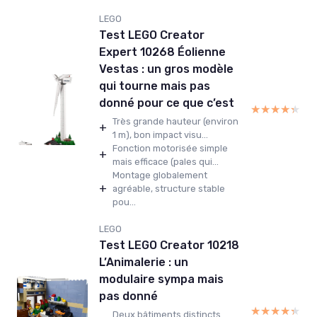
LEGO
Test LEGO Creator
Expert 10268 Éolienne
Vestas : un gros modèle
qui tourne mais pas
donné pour ce que c’est
★★★★★
★★★★★
Très grande hauteur (environ
+
1 m), bon impact visu...
Fonction motorisée simple
+
mais efficace (pales qui...
Montage globalement
+
agréable, structure stable
pou...
LEGO
Test LEGO Creator 10218
L’Animalerie : un
modulaire sympa mais
pas donné
★★★★★
★★★★★
Deux bâtiments distincts