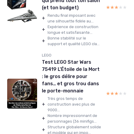
qui prend tout ton salon
★★★★★
★★★★★
(et ton budget)
Rendu final imposant avec
+
une silhouette fidèle au...
Expérience de construction
+
longue et satisfaisante...
Bonne stabilité sur le
+
support et qualité LEGO cla...
LEGO
Test LEGO Star Wars
75419 L'Étoile de la Mort
: le gros délire pour
fans… et gros trou dans
le porte-monnaie
★★★★★
★★★★★
Très gros temps de
+
construction avec plus de
9000...
Nombre impressionnant de
+
personnages (36 minifigs...
Structure globalement solide
+
et modèle qui en impo...