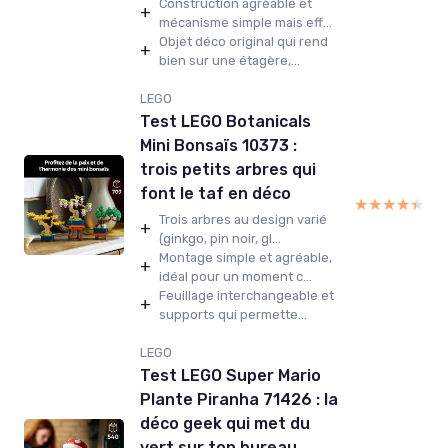
Construction agréable et
+
mécanisme simple mais eff...
Objet déco original qui rend
+
bien sur une étagère,...
LEGO
Test LEGO Botanicals
Mini Bonsaïs 10373 :
trois petits arbres qui
font le taf en déco
★★★★★
★★★★★
Trois arbres au design varié
+
(ginkgo, pin noir, gl...
Montage simple et agréable,
+
idéal pour un moment c...
Feuillage interchangeable et
+
supports qui permette...
LEGO
Test LEGO Super Mario
Plante Piranha 71426 : la
déco geek qui met du
vert sur ton bureau