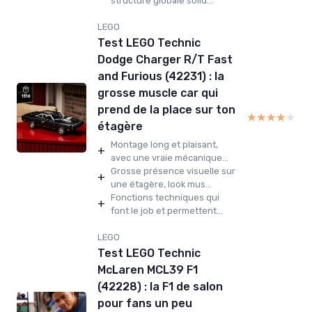
structure globale solid...
LEGO
Test LEGO Technic
Dodge Charger R/T Fast
and Furious (42231) : la
grosse muscle car qui
prend de la place sur ton
★★★★★
★★★★★
étagère
Montage long et plaisant,
+
avec une vraie mécanique...
Grosse présence visuelle sur
+
une étagère, look mus...
Fonctions techniques qui
+
font le job et permettent...
LEGO
Test LEGO Technic
McLaren MCL39 F1
(42228) : la F1 de salon
pour fans un peu