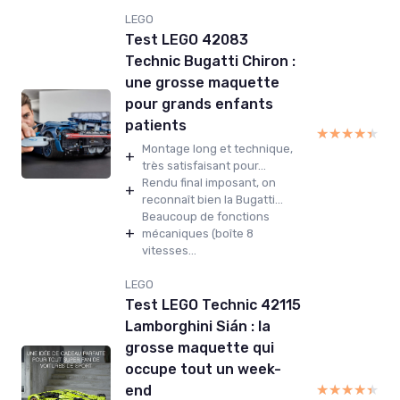
LEGO
Test LEGO 42083
Technic Bugatti Chiron :
une grosse maquette
pour grands enfants
patients
★★★★★
★★★★★
Montage long et technique,
+
très satisfaisant pour...
Rendu final imposant, on
+
reconnaît bien la Bugatti...
Beaucoup de fonctions
+
mécaniques (boîte 8
vitesses...
LEGO
Test LEGO Technic 42115
Lamborghini Sián : la
grosse maquette qui
occupe tout un week-
★★★★★
★★★★★
end