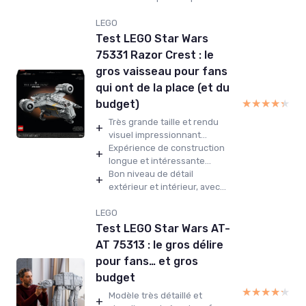
LEGO
Test LEGO Star Wars
75331 Razor Crest : le
gros vaisseau pour fans
qui ont de la place (et du
★★★★★
★★★★★
budget)
Très grande taille et rendu
+
visuel impressionnant...
Expérience de construction
+
longue et intéressante...
Bon niveau de détail
+
extérieur et intérieur, avec...
LEGO
Test LEGO Star Wars AT-
AT 75313 : le gros délire
pour fans… et gros
budget
★★★★★
★★★★★
Modèle très détaillé et
+