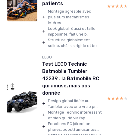
patients
★★★★★
★★★★★
Montage agréable avec
+
plusieurs mécanismes
intéres...
Look global réussi et taille
+
imposante, fait une b...
Structure globalement
+
solide, châssis rigide et bo...
LEGO
Test LEGO Technic
Batmobile Tumbler
42239 : la Batmobile RC
qui amuse, mais pas
donnée
★★★★★
★★★★★
Design global fidèle au
+
Tumbler, avec une vraie pr...
Montage Technic intéressant
+
et bien guidé via l’ap...
Fonctions RC (direction,
+
phares, boost) amusantes...