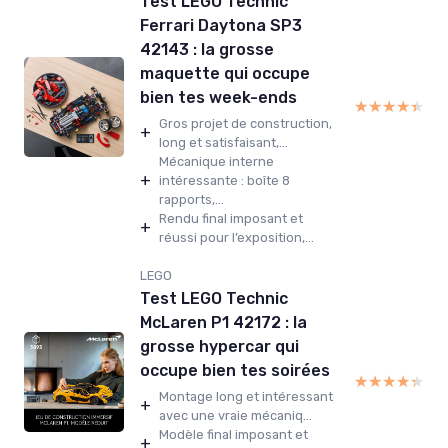
Test LEGO Technic
Ferrari Daytona SP3
42143 : la grosse
maquette qui occupe
bien tes week-ends
★★★★★
★★★★★
Gros projet de construction,
+
long et satisfaisant,...
Mécanique interne
+
intéressante : boîte 8
rapports,...
Rendu final imposant et
+
réussi pour l’exposition,...
LEGO
Test LEGO Technic
McLaren P1 42172 : la
grosse hypercar qui
occupe bien tes soirées
★★★★★
★★★★★
Montage long et intéressant
+
avec une vraie mécaniq...
Modèle final imposant et
+