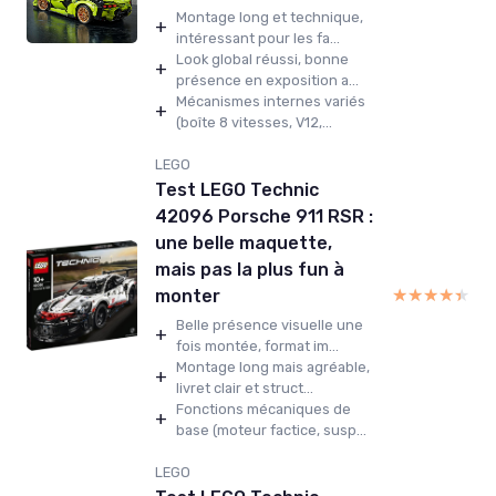
Montage long et technique,
+
intéressant pour les fa...
Look global réussi, bonne
+
présence en exposition a...
Mécanismes internes variés
+
(boîte 8 vitesses, V12,...
LEGO
Test LEGO Technic
42096 Porsche 911 RSR :
une belle maquette,
mais pas la plus fun à
★★★★★
★★★★★
monter
Belle présence visuelle une
+
fois montée, format im...
Montage long mais agréable,
+
livret clair et struct...
Fonctions mécaniques de
+
base (moteur factice, susp...
LEGO