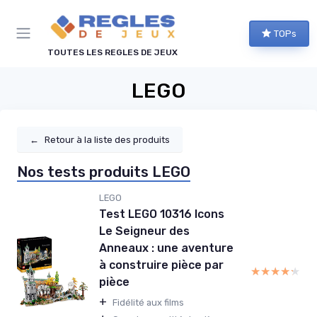
Panneau de gestion des cookies
TOPs
TOUTES LES REGLES DE JEUX
LEGO
←
Retour à la liste des produits
Nos tests produits LEGO
LEGO
Test LEGO 10316 Icons
Le Seigneur des
Anneaux : une aventure
à construire pièce par
★★★★★
★★★★★
pièce
+
Fidélité aux films