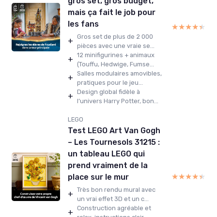
gros set, gros budget,
mais ça fait le job pour
les fans
★★★★★
★★★★★
Gros set de plus de 2 000
+
pièces avec une vraie se...
12 minifigurines + animaux
+
(Touffu, Hedwige, Fumse...
Salles modulaires amovibles,
+
pratiques pour le jeu...
Design global fidèle à
+
l’univers Harry Potter, bon...
LEGO
Test LEGO Art Van Gogh
– Les Tournesols 31215 :
un tableau LEGO qui
prend vraiment de la
★★★★★
★★★★★
place sur le mur
Très bon rendu mural avec
+
un vrai effet 3D et un c...
Construction agréable et
+