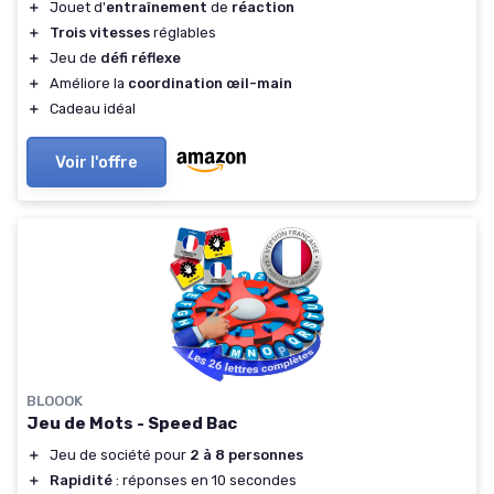
＋
Jouet d'
entraînement
de
réaction
＋
Trois vitesses
réglables
＋
Jeu de
défi réflexe
＋
Améliore la
coordination œil-main
＋
Cadeau idéal
Voir l'offre
BLOOOK
Jeu de Mots - Speed Bac
＋
Jeu de société pour
2 à 8 personnes
＋
Rapidité
: réponses en 10 secondes