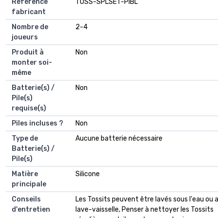
Référence
‎TOSS-SPLSET-PIBL
fabricant
Nombre de
‎2-4
joueurs
Produit à
‎Non
monter soi-
même
Batterie(s) /
‎Non
Pile(s)
requise(s)
Piles incluses ?
‎Non
Type de
‎Aucune batterie nécessaire
Batterie(s) /
Pile(s)
Matière
‎Silicone
principale
Conseils
‎Les Tossits peuvent être lavés sous l'eau ou 
d'entretien
lave-vaisselle, Penser à nettoyer les Tossits