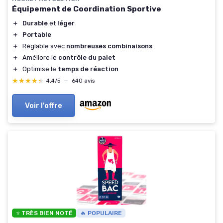
Équipement de Coordination Sportive
＋
Durable
et
léger
＋
Portable
＋
Réglable avec
nombreuses combinaisons
＋
Améliore le
contrôle du palet
＋
Optimise le
temps de réaction
★★★★★
★★★★★
4,4/5
—
640 avis
Voir l'offre
⭐ TRÈS BIEN NOTÉ
🔥 POPULAIRE