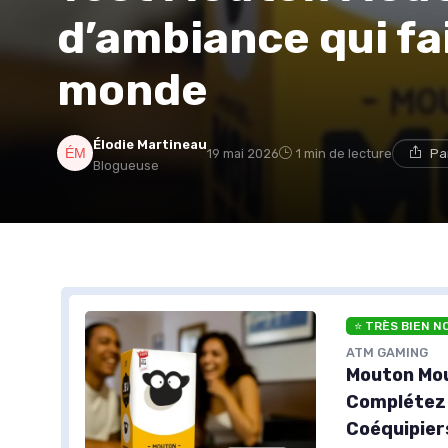
d’ambiance qui fai
monde
Élodie Martineau
19 mai 2026
1 min de lecture
Pa
Blogueuse
⭐ TRÈS BIEN N
ATM GAMING
Mouton Mou
Complétez
Coéquipiers