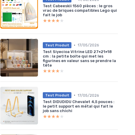
Test Cabeeskii 1560 pièces : le gros
vrac de briques compatibles Lego qui
fait le job
★★★★★
★★★★★
•
17/05/2026
Test Produit
Test Siyecioa Vitrine LED 27×21×18
cm : la petite boîte qui met les
figurines en valeur sans se prendre la
tête
★★★★★
★★★★★
•
17/05/2026
Test Produit
Test DIDUDIDU Chevalet 4,5 pouces :
le petit support en métal qui fait le
job sans chichi
★★★★★
★★★★★