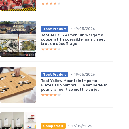
★★★★★
★★★★★
•
19/05/2026
Test Produit
Test ACES & Armor : un wargame
coopératif accessible mais un peu
brut de décoffrage
★★★★★
★★★★★
•
19/05/2026
Test Produit
Test Yellow Mountain Imports
Plateau Go bambou : un set sérieux
pour vraiment se mettre au jeu
★★★★★
★★★★★
•
17/05/2026
Comparatif