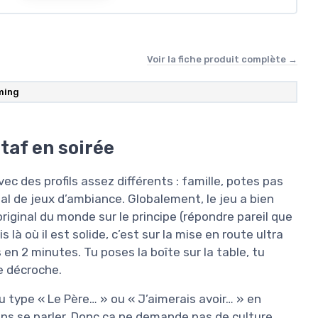
Voir la fiche produit complète →
ming
 taf en soirée
ec des profils assez différents : famille, potes pas
al de jeux d’ambiance. Globalement, le jeu a bien
original du monde sur le principe (répondre pareil que
 là où il est solide, c’est sur la mise en route ultra
 en 2 minutes. Tu poses la boîte sur la table, tu
e décroche.
u type « Le Père… » ou « J’aimerais avoir… » en
ns se parler. Donc ça ne demande pas de culture