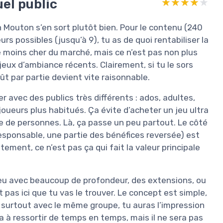
uel public
★★★★★
★★★★★
n Mouton s’en sort plutôt bien. Pour le contenu (240
s possibles (jusqu’à 9), tu as de quoi rentabiliser la
le moins cher du marché, mais ce n’est pas non plus
 jeux d’ambiance récents. Clairement, si tu le sors
ût par partie devient vite raisonnable.
ser avec des publics très différents : ados, adultes,
joueurs plus habitués. Ça évite d’acheter un jeu ultra
pe de personnes. Là, ça passe un peu partout. Le côté
esponsable, une partie des bénéfices reversée) est
ment, ce n’est pas ça qui fait la valeur principale
n jeu avec beaucoup de profondeur, des extensions, ou
 pas ici que tu vas le trouver. Le concept est simple,
, surtout avec le même groupe, tu auras l’impression
mpa à ressortir de temps en temps, mais il ne sera pas