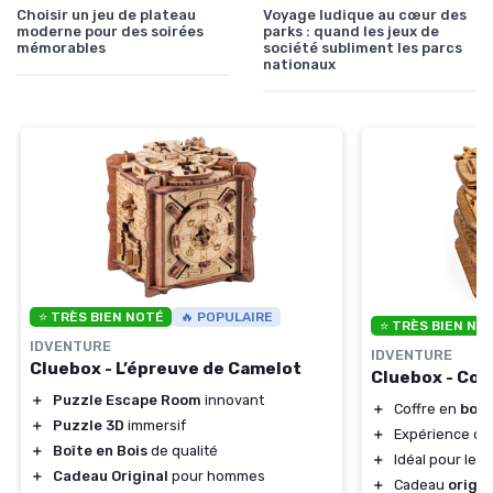
Choisir un jeu de plateau
Voyage ludique au cœur des
moderne pour des soirées
parks : quand les jeux de
mémorables
société subliment les parcs
nationaux
⭐ TRÈS BIEN NOTÉ
🔥 POPULAIRE
⭐ TRÈS BIEN NO
IDVENTURE
IDVENTURE
Cluebox - L’épreuve de Camelot
Cluebox - Cof
＋
Puzzle Escape Room
innovant
＋
Coffre en
bois
＋
Puzzle 3D
immersif
＋
Expérience d
＋
Boîte en Bois
de qualité
＋
Idéal pour les
＋
Cadeau Original
pour hommes
＋
Cadeau
origin