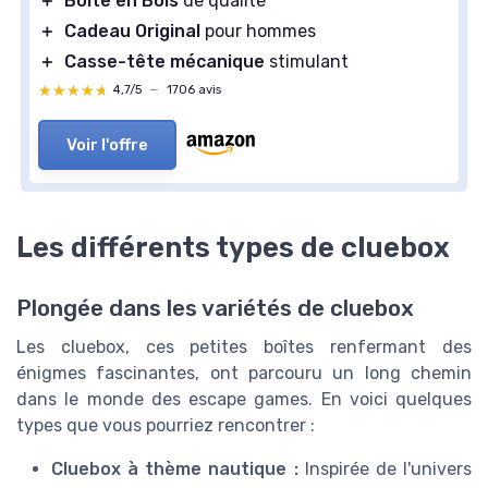
＋
Boîte en Bois
de qualité
＋
Cadeau Original
pour hommes
＋
Casse-tête mécanique
stimulant
★★★★★
★★★★★
4,7/5
—
1706 avis
Voir l'offre
Les différents types de cluebox
Plongée dans les variétés de cluebox
Les cluebox, ces petites boîtes renfermant des
énigmes fascinantes, ont parcouru un long chemin
dans le monde des escape games. En voici quelques
types que vous pourriez rencontrer :
Cluebox à thème nautique :
Inspirée de l'univers