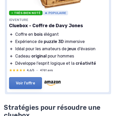
⭐ TRÈS BIEN NOTÉ
🔥 POPULAIRE
IDVENTURE
Cluebox - Coffre de Davy Jones
＋
Coffre en
bois
élégant
＋
Expérience de
puzzle 3D
immersive
＋
Idéal pour les amateurs de
jeux
d'évasion
＋
Cadeau
original
pour hommes
＋
Développe l'esprit logique et la
créativité
★★★★★
★★★★★
4,6/5
—
4761 avis
Voir l'offre
Stratégies pour résoudre une
cluebox