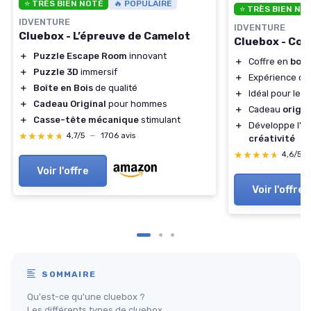
⭐ TRÈS BIEN NOTÉ
🔥 POPULAIRE
⭐ TRÈS BIEN NO
IDVENTURE
IDVENTURE
Cluebox - L’épreuve de Camelot
Cluebox - Cof
＋
Puzzle Escape Room
innovant
＋
Coffre en
bois
＋
Puzzle 3D
immersif
＋
Expérience d
＋
Boîte en Bois
de qualité
＋
Idéal pour les
＋
Cadeau Original
pour hommes
＋
Cadeau
origin
＋
Casse-tête mécanique
stimulant
＋
Développe l'esp
★★★★★
★★★★★
4,7/5
—
1706 avis
créativité
★★★★★
★★★★★
4,6/5
Voir l'offre
Voir l'offre
SOMMAIRE
Qu'est-ce qu'une cluebox ?
Les différents types de cluebox