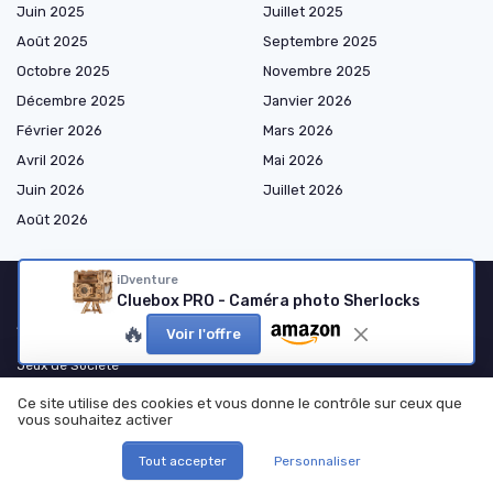
Juin 2025
Juillet 2025
Août 2025
Septembre 2025
Octobre 2025
Novembre 2025
Décembre 2025
Janvier 2026
Février 2026
Mars 2026
Avril 2026
Mai 2026
Juin 2026
Juillet 2026
Août 2026
iDventure
Cluebox PRO - Caméra photo Sherlocks
Shopping
🔥
Voir l'offre
Jeux de Société
Jeux de Cartes
Ce site utilise des cookies et vous donne le contrôle sur ceux que
vous souhaitez activer
Jeux de Dés
Jeux d'Adresse et de Sport
Tout accepter
Personnaliser
Jeux de Figurines et Wargames