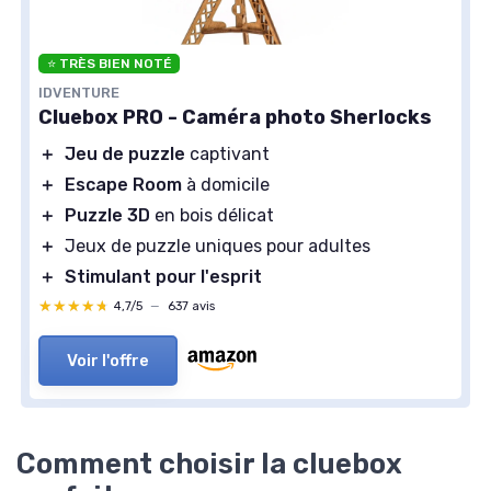
⭐ TRÈS BIEN NOTÉ
IDVENTURE
Cluebox PRO - Caméra photo Sherlocks
＋
Jeu de puzzle
captivant
＋
Escape Room
à domicile
＋
Puzzle 3D
en bois délicat
＋
Jeux de puzzle uniques pour adultes
＋
Stimulant pour l'esprit
★★★★★
★★★★★
4,7/5
—
637 avis
Voir l'offre
Comment choisir la cluebox