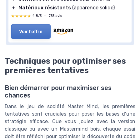
＋
Matériaux résistants
(apparence solide)
★★★★★
★★★★★
4,8/5
—
755 avis
Voir l'offre
Techniques pour optimiser ses
premières tentatives
Bien démarrer pour maximiser ses
chances
Dans le jeu de société Master Mind, les premières
tentatives sont cruciales pour poser les bases d’une
stratégie efficace. Que vous jouiez avec la version
classique ou avec un Mastermind bois, chaque essai
doit être réfléchi pour optimiser la découverte du code