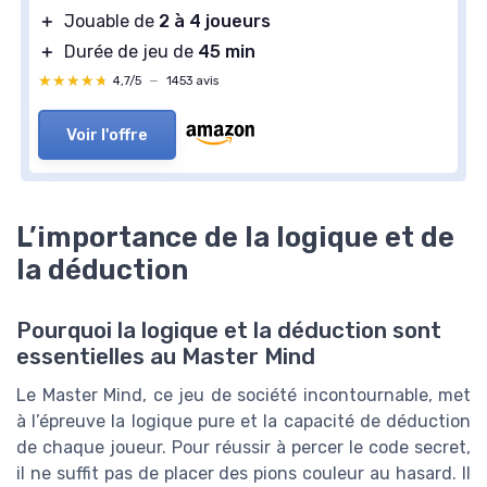
＋
Jouable de
2 à 4 joueurs
＋
Durée de jeu de
45 min
★★★★★
★★★★★
4,7/5
—
1453 avis
Voir l'offre
L’importance de la logique et de
la déduction
Pourquoi la logique et la déduction sont
essentielles au Master Mind
Le Master Mind, ce jeu de société incontournable, met
à l’épreuve la logique pure et la capacité de déduction
de chaque joueur. Pour réussir à percer le code secret,
il ne suffit pas de placer des pions couleur au hasard. Il