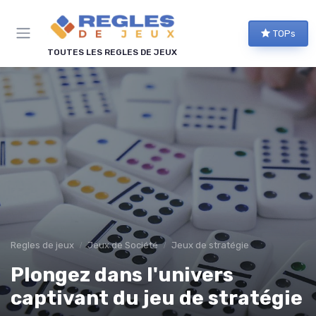
Panneau de gestion des cookies
TOPs
TOUTES LES REGLES DE JEUX
Regles de jeux
Jeux de Société
Jeux de stratégie
Plongez dans l'univers
captivant du jeu de stratégie