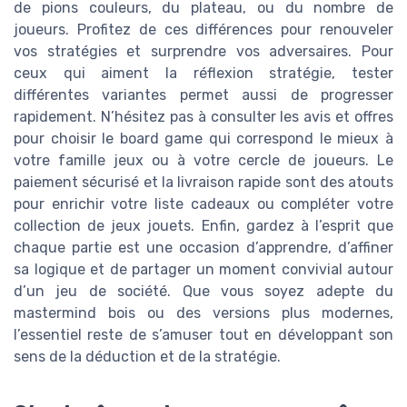
de pions couleurs, du plateau, ou du nombre de
joueurs. Profitez de ces différences pour renouveler
vos stratégies et surprendre vos adversaires. Pour
ceux qui aiment la réflexion stratégie, tester
différentes variantes permet aussi de progresser
rapidement. N’hésitez pas à consulter les avis et offres
pour choisir le board game qui correspond le mieux à
votre famille jeux ou à votre cercle de joueurs. Le
paiement sécurisé et la livraison rapide sont des atouts
pour enrichir votre liste cadeaux ou compléter votre
collection de jeux jouets. Enfin, gardez à l’esprit que
chaque partie est une occasion d’apprendre, d’affiner
sa logique et de partager un moment convivial autour
d’un jeu de société. Que vous soyez adepte du
mastermind bois ou des versions plus modernes,
l’essentiel reste de s’amuser tout en développant son
sens de la déduction et de la stratégie.