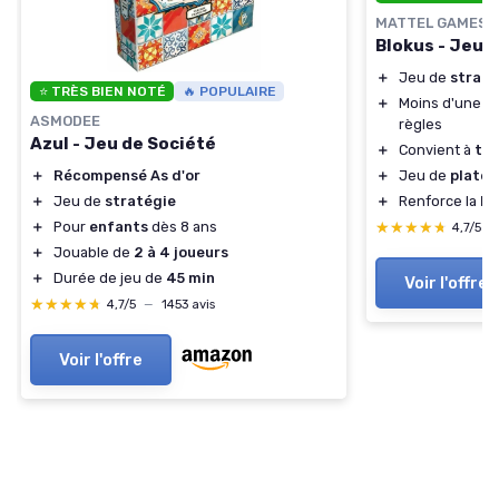
MATTEL GAMES
Blokus - Jeu d
＋
Jeu de
straté
⭐ TRÈS BIEN NOTÉ
🔥 POPULAIRE
＋
Moins d'une
m
ASMODEE
règles
Azul - Jeu de Société
＋
Convient à
tou
＋
Jeu de
platea
＋
Récompensé As d'or
＋
Renforce la
lo
＋
Jeu de
stratégie
★★★★★
★★★★★
＋
Pour
enfants
dès 8 ans
4,7/5
—
＋
Jouable de
2 à 4 joueurs
＋
Durée de jeu de
45 min
Voir l'offre
★★★★★
★★★★★
4,7/5
—
1453 avis
Voir l'offre