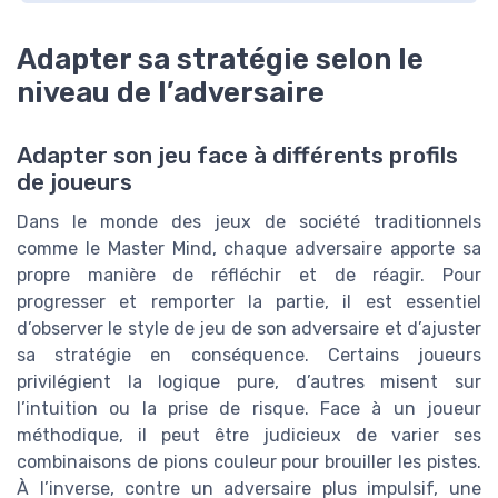
Adapter sa stratégie selon le
niveau de l’adversaire
Adapter son jeu face à différents profils
de joueurs
Dans le monde des jeux de société traditionnels
comme le Master Mind, chaque adversaire apporte sa
propre manière de réfléchir et de réagir. Pour
progresser et remporter la partie, il est essentiel
d’observer le style de jeu de son adversaire et d’ajuster
sa stratégie en conséquence. Certains joueurs
privilégient la logique pure, d’autres misent sur
l’intuition ou la prise de risque. Face à un joueur
méthodique, il peut être judicieux de varier ses
combinaisons de pions couleur pour brouiller les pistes.
À l’inverse, contre un adversaire plus impulsif, une