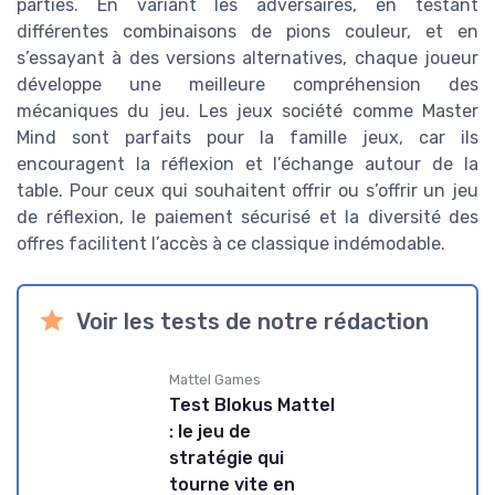
parties. En variant les adversaires, en testant
différentes combinaisons de pions couleur, et en
s’essayant à des versions alternatives, chaque joueur
développe une meilleure compréhension des
mécaniques du jeu. Les jeux société comme Master
Mind sont parfaits pour la famille jeux, car ils
encouragent la réflexion et l’échange autour de la
table. Pour ceux qui souhaitent offrir ou s’offrir un jeu
de réflexion, le paiement sécurisé et la diversité des
offres facilitent l’accès à ce classique indémodable.
Voir les tests de notre rédaction
Mattel Games
Test Blokus Mattel
: le jeu de
stratégie qui
tourne vite en