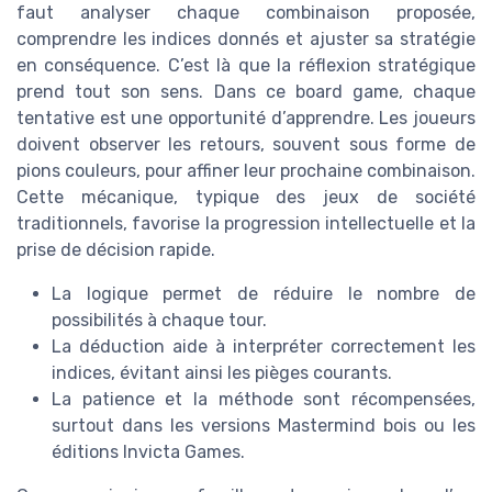
faut analyser chaque combinaison proposée,
comprendre les indices donnés et ajuster sa stratégie
en conséquence. C’est là que la réflexion stratégique
prend tout son sens. Dans ce board game, chaque
tentative est une opportunité d’apprendre. Les joueurs
doivent observer les retours, souvent sous forme de
pions couleurs, pour affiner leur prochaine combinaison.
Cette mécanique, typique des jeux de société
traditionnels, favorise la progression intellectuelle et la
prise de décision rapide.
La logique permet de réduire le nombre de
possibilités à chaque tour.
La déduction aide à interpréter correctement les
indices, évitant ainsi les pièges courants.
La patience et la méthode sont récompensées,
surtout dans les versions Mastermind bois ou les
éditions Invicta Games.