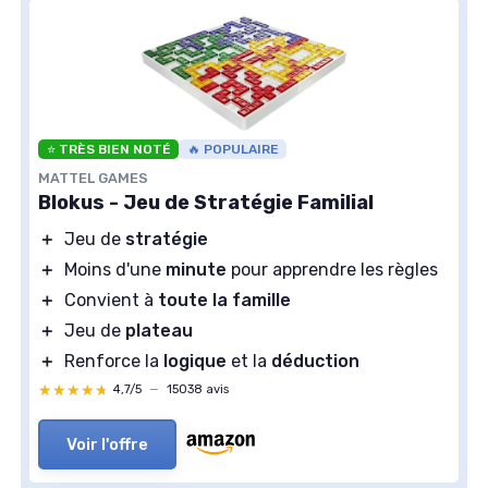
⭐ TRÈS BIEN NOTÉ
🔥 POPULAIRE
MATTEL GAMES
Blokus - Jeu de Stratégie Familial
＋
Jeu de
stratégie
＋
Moins d'une
minute
pour apprendre les règles
＋
Convient à
toute la famille
＋
Jeu de
plateau
＋
Renforce la
logique
et la
déduction
★★★★★
★★★★★
4,7/5
—
15038 avis
Voir l'offre