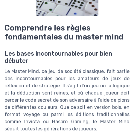
Comprendre les règles
fondamentales du master mind
Les bases incontournables pour bien
débuter
Le Master Mind, ce jeu de société classique, fait partie
des incontournables pour les amateurs de jeux de
réflexion et de stratégie. Il s’agit d’un jeu où la logique
et la déduction sont reines, et où chaque joueur doit
percer le code secret de son adversaire à l’aide de pions
de différentes couleurs. Que ce soit en version bois, en
format voyage ou parmi les éditions traditionnelles
comme Invicta ou Hasbro Gaming, le Master Mind
séduit toutes les générations de joueurs.