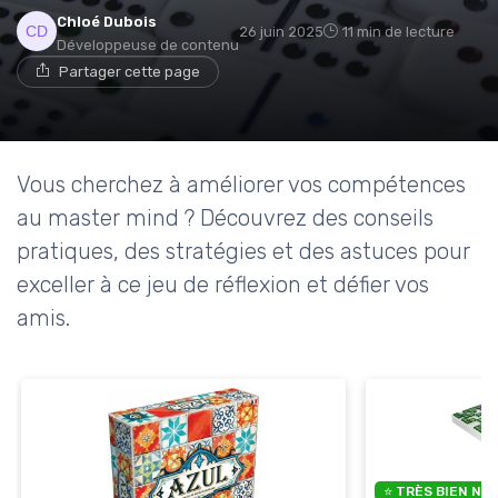
Chloé Dubois
26 juin 2025
11 min de lecture
Développeuse de contenu
Partager cette page
Vous cherchez à améliorer vos compétences
au master mind ? Découvrez des conseils
pratiques, des stratégies et des astuces pour
exceller à ce jeu de réflexion et défier vos
amis.
⭐ TRÈS BIEN NO