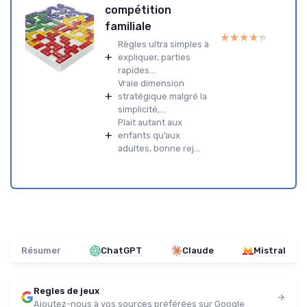
compétition
familiale
★★★★★
★★★★★
Règles ultra simples à
+
expliquer, parties
rapides...
Vraie dimension
+
stratégique malgré la
simplicité,...
Plait autant aux
+
enfants qu’aux
adultes, bonne rej...
Résumer
ChatGPT
Claude
Mistral
Regles de jeux
Ajoutez-nous à vos sources préférées sur Google