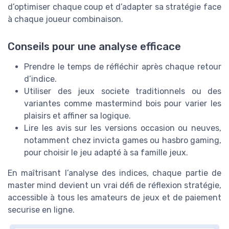
d’optimiser chaque coup et d’adapter sa stratégie face
à chaque joueur combinaison.
Conseils pour une analyse efficace
Prendre le temps de réfléchir après chaque retour
d’indice.
Utiliser des jeux societe traditionnels ou des
variantes comme mastermind bois pour varier les
plaisirs et affiner sa logique.
Lire les avis sur les versions occasion ou neuves,
notamment chez invicta games ou hasbro gaming,
pour choisir le jeu adapté à sa famille jeux.
En maîtrisant l’analyse des indices, chaque partie de
master mind devient un vrai défi de réflexion stratégie,
accessible à tous les amateurs de jeux et de paiement
securise en ligne.