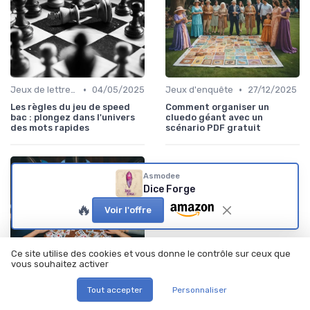
•
•
Jeux de lettres et de mots
04/05/2025
Jeux d'enquête
27/12/2025
Les règles du jeu de speed
Comment organiser un
bac : plongez dans l'univers
cluedo géant avec un
des mots rapides
scénario PDF gratuit
Asmodee
Dice Forge
🔥
Voir l'offre
Ce site utilise des cookies et vous donne le contrôle sur ceux que
vous souhaitez activer
Tout accepter
Personnaliser
•
Jeux d'ambiance
11/12/2025