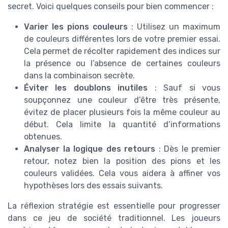
secret. Voici quelques conseils pour bien commencer :
Varier les pions couleurs
: Utilisez un maximum
de couleurs différentes lors de votre premier essai.
Cela permet de récolter rapidement des indices sur
la présence ou l’absence de certaines couleurs
dans la combinaison secrète.
Éviter les doublons inutiles
: Sauf si vous
soupçonnez une couleur d’être très présente,
évitez de placer plusieurs fois la même couleur au
début. Cela limite la quantité d’informations
obtenues.
Analyser la logique des retours
: Dès le premier
retour, notez bien la position des pions et les
couleurs validées. Cela vous aidera à affiner vos
hypothèses lors des essais suivants.
La réflexion stratégie est essentielle pour progresser
dans ce jeu de société traditionnel. Les joueurs