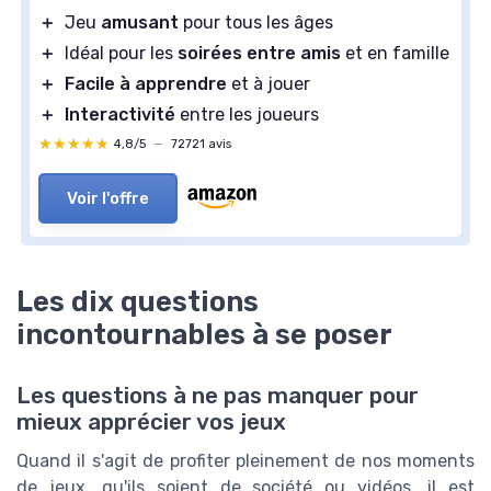
＋
Jeu
amusant
pour tous les âges
＋
Idéal pour les
soirées entre amis
et en famille
＋
Facile à apprendre
et à jouer
＋
Interactivité
entre les joueurs
★★★★★
★★★★★
4,8/5
—
72721 avis
Voir l'offre
Les dix questions
incontournables à se poser
Les questions à ne pas manquer pour
mieux apprécier vos jeux
Quand il s'agit de profiter pleinement de nos moments
de jeux, qu'ils soient de société ou vidéos, il est