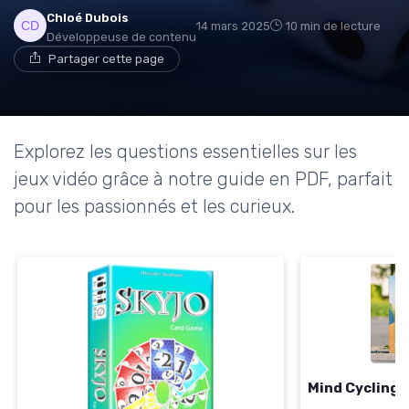
Chloé Dubois
14 mars 2025
10 min de lecture
Développeuse de contenu
Partager cette page
Explorez les questions essentielles sur les
jeux vidéo grâce à notre guide en PDF, parfait
pour les passionnés et les curieux.
Mind Cycling