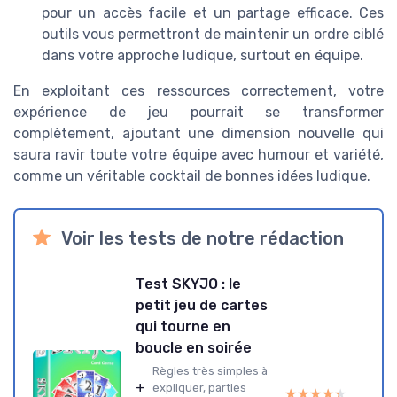
pour un accès facile et un partage efficace. Ces
outils vous permettront de maintenir un ordre ciblé
dans votre approche ludique, surtout en équipe.
En exploitant ces ressources correctement, votre
expérience de jeu pourrait se transformer
complètement, ajoutant une dimension nouvelle qui
saura ravir toute votre équipe avec humour et variété,
comme un véritable cocktail de bonnes idées ludique.
Voir les tests de notre rédaction
Test SKYJO : le
petit jeu de cartes
qui tourne en
boucle en soirée
Règles très simples à
+
expliquer, parties
★★★★★
★★★★★