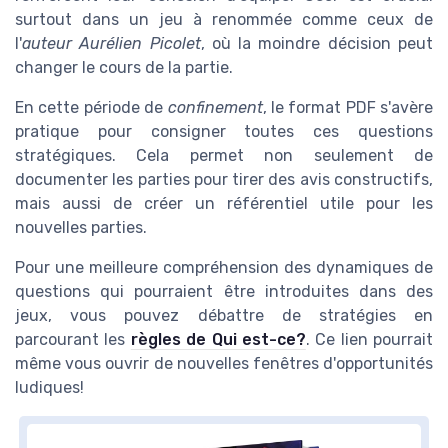
surtout dans un jeu à renommée comme ceux de
l'
auteur Aurélien Picolet
, où la moindre décision peut
changer le cours de la partie.
En cette période de
confinement
, le format PDF s'avère
pratique pour consigner toutes ces questions
stratégiques. Cela permet non seulement de
documenter les parties pour tirer des avis constructifs,
mais aussi de créer un référentiel utile pour les
nouvelles parties.
Pour une meilleure compréhension des dynamiques de
questions qui pourraient être introduites dans des
jeux, vous pouvez débattre de stratégies en
parcourant les
règles de Qui est-ce?
. Ce lien pourrait
même vous ouvrir de nouvelles fenêtres d'opportunités
ludiques!