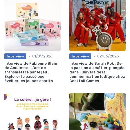
•
•
01/01/2026
09/06/2025
Interview
Interview
Interview de Fabienne Blain
Interview de Sarah Pok : De
de Amulette : L'art de
la passion au métier, plongée
transmettre par le jeu :
dans l'univers de la
Explorer le passé pour
communication ludique chez
éveiller les jeunes esprits
Cocktail Games