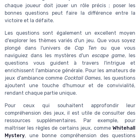
chaque joueur doit jouer un rôle précis ; poser les
bonnes questions peut faire la différence entre la
victoire et la défaite.
Les questions sont également un excellent moyen
d'explorer les thèmes variés d'un jeu. Que vous soyez
plongé dans l'univers de
Cap Ten
ou que vous
naviguiez dans les mystères d'un
escape game
, les
questions vous guident à travers l'intrigue et
enrichissent l'ambiance générale. Pour les amateurs de
jeux d'ambiance comme
Cocktail Games
, les questions
ajoutent une touche d'humour et de convivialité,
rendant chaque partie unique.
Pour ceux qui souhaitent approfondir leur
compréhension des jeux, il est utile de consulter des
ressources supplémentaires. Par exemple, pour
maîtriser les règles de certains jeux, comme
Whitehall
Mystery
, une bonne compréhension des questions