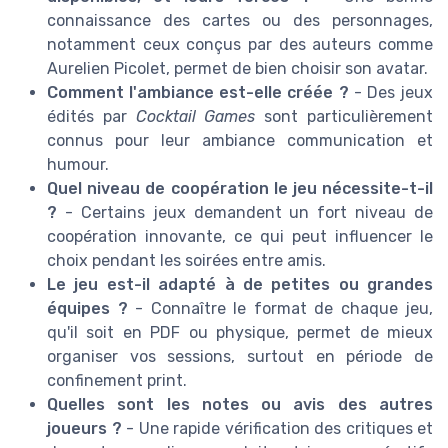
connaissance des cartes ou des personnages,
notamment ceux conçus par des auteurs comme
Aurelien Picolet, permet de bien choisir son avatar.
Comment l'ambiance est-elle créée ?
- Des jeux
édités par
Cocktail Games
sont particulièrement
connus pour leur ambiance communication et
humour.
Quel niveau de coopération le jeu nécessite-t-il
?
- Certains jeux demandent un fort niveau de
coopération innovante, ce qui peut influencer le
choix pendant les soirées entre amis.
Le jeu est-il adapté à de petites ou grandes
équipes ?
- Connaître le format de chaque jeu,
qu'il soit en PDF ou physique, permet de mieux
organiser vos sessions, surtout en période de
confinement print.
Quelles sont les notes ou avis des autres
joueurs ?
- Une rapide vérification des critiques et