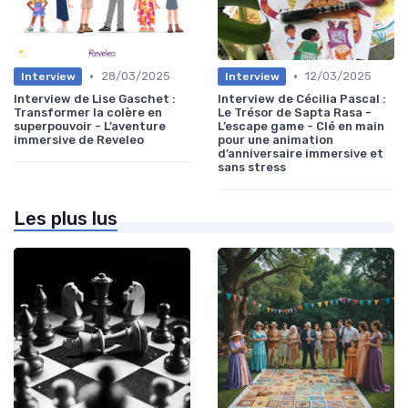
•
•
28/03/2025
12/03/2025
Interview
Interview
Interview de Lise Gaschet :
Interview de Cécilia Pascal :
Transformer la colère en
Le Trésor de Sapta Rasa -
superpouvoir - L’aventure
L’escape game - Clé en main
immersive de Reveleo
pour une animation
d’anniversaire immersive et
sans stress
Les plus lus