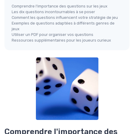
Comprendre l'importance des questions sur les jeux
Les dix questions incontournables à se poser
Comment les questions influencent votre stratégie de jeu
Exemples de questions adaptées à différents genres de
jeux
Utiliser un PDF pour organiser vos questions
Ressources supplémentaires pour les joueurs curieux
Comprendre l'importance des