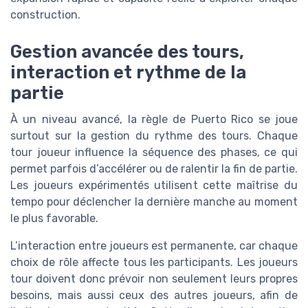
construction.
Gestion avancée des tours,
interaction et rythme de la
partie
À un niveau avancé, la règle de Puerto Rico se joue
surtout sur la gestion du rythme des tours. Chaque
tour joueur influence la séquence des phases, ce qui
permet parfois d’accélérer ou de ralentir la fin de partie.
Les joueurs expérimentés utilisent cette maîtrise du
tempo pour déclencher la dernière manche au moment
le plus favorable.
L’interaction entre joueurs est permanente, car chaque
choix de rôle affecte tous les participants. Les joueurs
tour doivent donc prévoir non seulement leurs propres
besoins, mais aussi ceux des autres joueurs, afin de