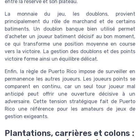
entre la réserve et son plateau.
La monnaie du jeu, les doublons, provient
principalement du rôle de marchand et de certains
batiments. Un doublon banque bien utilisé permet
d’acheter un joueur batiment décisif au bon moment,
ce qui transforme une position moyenne en course
vers la victoire. La gestion des doublons et des points
victoire forme ainsi un équilibre délicat.
Enfin, la règle de Puerto Rico impose de surveiller en
permanence les autres joueurs. Les joueurs points se
comparent en continu, car un seul tour joueur mal
anticipé peut offrir une ouverture décisive à un
adversaire. Cette tension stratégique fait de Puerto
Rico une référence pour les amateurs de jeux de
gestion exigeants.
Plantations, carrières et colons :