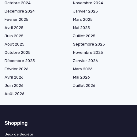
Octobre 2024
Novembre 2024
Décembre 2024
Janvier 2025
Février 2025
Mars 2025
Avril 2025
Mai 2025
Juin 2025
Juillet 2025
Août 2025
Septembre 2025
Octobre 2025
Novembre 2025
Décembre 2025
Janvier 2026
Février 2026
Mars 2026
Avril 2026
Mai 2026
Juin 2026
Juillet 2026
Août 2026
Shopping
Jeux de Société