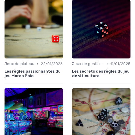
•
•
Jeux de plateau
22/01/2026
Jeux de gestion de ressources
11/01/2025
Les règles passionnantes du
Les secrets des règles du jeu
jeu Marco Polo
de viticulture