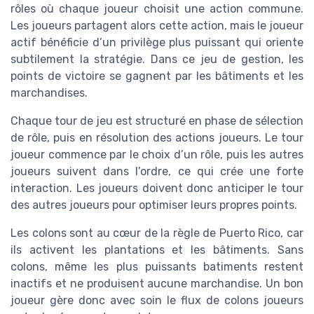
rôles où chaque joueur choisit une action commune.
Les joueurs partagent alors cette action, mais le joueur
actif bénéficie d’un privilège plus puissant qui oriente
subtilement la stratégie. Dans ce jeu de gestion, les
points de victoire se gagnent par les bâtiments et les
marchandises.
Chaque tour de jeu est structuré en phase de sélection
de rôle, puis en résolution des actions joueurs. Le tour
joueur commence par le choix d’un rôle, puis les autres
joueurs suivent dans l’ordre, ce qui crée une forte
interaction. Les joueurs doivent donc anticiper le tour
des autres joueurs pour optimiser leurs propres points.
Les colons sont au cœur de la règle de Puerto Rico, car
ils activent les plantations et les bâtiments. Sans
colons, même les plus puissants batiments restent
inactifs et ne produisent aucune marchandise. Un bon
joueur gère donc avec soin le flux de colons joueurs