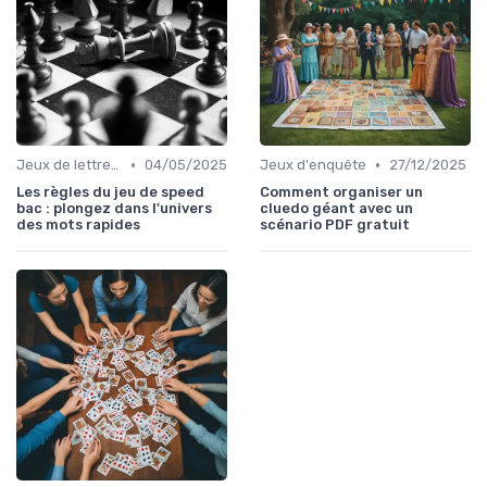
•
•
Jeux de lettres et de mots
04/05/2025
Jeux d'enquête
27/12/2025
Les règles du jeu de speed
Comment organiser un
bac : plongez dans l'univers
cluedo géant avec un
des mots rapides
scénario PDF gratuit