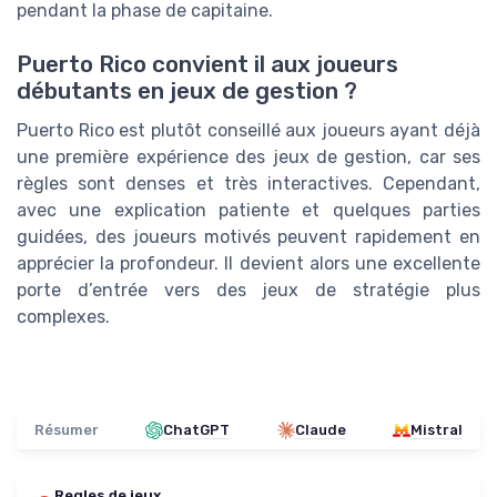
pendant la phase de capitaine.
Puerto Rico convient il aux joueurs
débutants en jeux de gestion ?
Puerto Rico est plutôt conseillé aux joueurs ayant déjà
une première expérience des jeux de gestion, car ses
règles sont denses et très interactives. Cependant,
avec une explication patiente et quelques parties
guidées, des joueurs motivés peuvent rapidement en
apprécier la profondeur. Il devient alors une excellente
porte d’entrée vers des jeux de stratégie plus
complexes.
Résumer
ChatGPT
Claude
Mistral
Regles de jeux