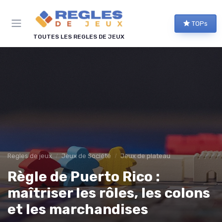
Panneau de gestion des cookies
TOPs
TOUTES LES REGLES DE JEUX
Regles de jeux
Jeux de Société
Jeux de plateau
Règle de Puerto Rico :
maîtriser les rôles, les colons
et les marchandises