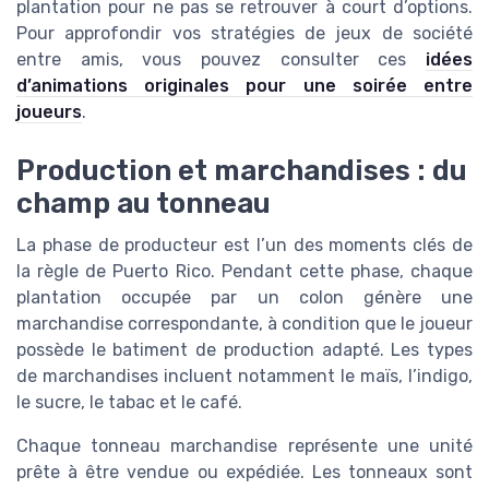
plantation pour ne pas se retrouver à court d’options.
Pour approfondir vos stratégies de jeux de société
entre amis, vous pouvez consulter ces
idées
d’animations originales pour une soirée entre
joueurs
.
Production et marchandises : du
champ au tonneau
La phase de producteur est l’un des moments clés de
la règle de Puerto Rico. Pendant cette phase, chaque
plantation occupée par un colon génère une
marchandise correspondante, à condition que le joueur
possède le batiment de production adapté. Les types
de marchandises incluent notamment le maïs, l’indigo,
le sucre, le tabac et le café.
Chaque tonneau marchandise représente une unité
prête à être vendue ou expédiée. Les tonneaux sont