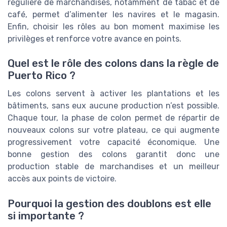
régulière de marchandises, notamment de tabac et de
café, permet d’alimenter les navires et le magasin.
Enfin, choisir les rôles au bon moment maximise les
privilèges et renforce votre avance en points.
Quel est le rôle des colons dans la règle de
Puerto Rico ?
Les colons servent à activer les plantations et les
bâtiments, sans eux aucune production n’est possible.
Chaque tour, la phase de colon permet de répartir de
nouveaux colons sur votre plateau, ce qui augmente
progressivement votre capacité économique. Une
bonne gestion des colons garantit donc une
production stable de marchandises et un meilleur
accès aux points de victoire.
Pourquoi la gestion des doublons est elle
si importante ?