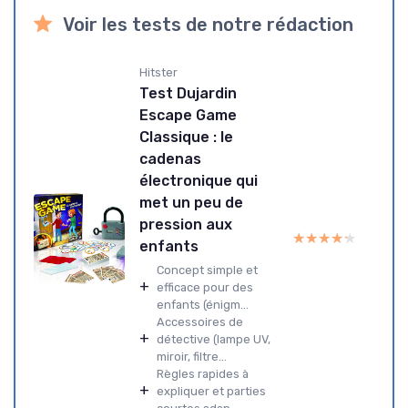
Voir les tests de notre rédaction
Hitster
Test Dujardin
Escape Game
Classique : le
cadenas
électronique qui
met un peu de
pression aux
★★★★★
★★★★★
enfants
Concept simple et
+
efficace pour des
enfants (énigm...
Accessoires de
+
détective (lampe UV,
miroir, filtre...
Règles rapides à
+
expliquer et parties