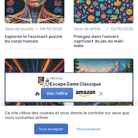
•
•
Jeux de puzzle
04/10/2025
Jeux de lettres et de mots
02/10/2025
Explorez le fascinant puzzle
Plongez dans l'univers
du corps humain
captivant du jeu du méli-
mélo
Hitster
Escape Game Classique
🔥
Voir l'offre
Ce site utilise des cookies et vous donne le contrôle sur ceux que
vous souhaitez activer
•
•
Jeux de simulation
02/10/2025
Jeux de lettres et de mots
01/10/2025
Tout accepter
Personnaliser
Comprendre le jeu des
Explorez le monde fascinant
besoins dans l'univers des
du jeu des syllabes