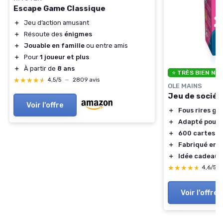
Escape Game Classique
＋
Jeu d’action amusant
＋
Résoute des
énigmes
＋
Jouable en famille
ou entre amis
＋
Pour
1 joueur et plus
＋
À partir de
8 ans
⭐ TRÈS BIEN NO
★★★★★
★★★★★
4,5/5
—
2809 avis
OLE MAINS
Jeu de sociét
Voir l'offre
＋
Fous rires ga
＋
Adapté pour 
＋
600 cartes in
＋
Fabriqué en 
＋
Idée cadeau 
★★★★★
★★★★★
4,6/5
Voir l'offre