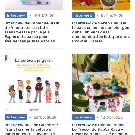
•
•
01/01/2026
09/06/2025
Interview
Interview
Interview de Fabienne Blain
Interview de Sarah Pok : De
de Amulette : L'art de
la passion au métier, plongée
transmettre par le jeu :
dans l'univers de la
Explorer le passé pour
communication ludique chez
éveiller les jeunes esprits
Cocktail Games
•
•
28/03/2025
12/03/2025
Interview
Interview
Interview de Lise Gaschet :
Interview de Cécilia Pascal :
Transformer la colère en
Le Trésor de Sapta Rasa -
superpouvoir - L’aventure
L’escape game - Clé en main