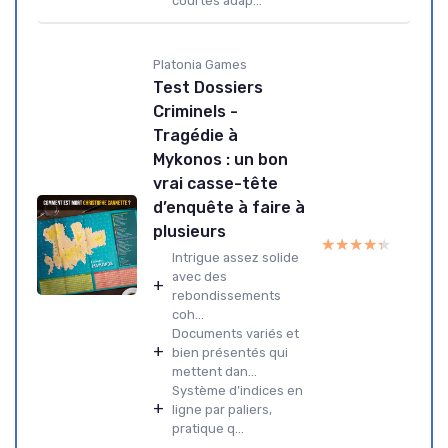
courtes adap...
Platonia Games
Test Dossiers
Criminels -
Tragédie à
Mykonos : un bon
vrai casse-tête
d’enquête à faire à
plusieurs
★★★★★
★★★★★
Intrigue assez solide
avec des
+
rebondissements
coh...
Documents variés et
+
bien présentés qui
mettent dan...
Système d’indices en
+
ligne par paliers,
pratique q...