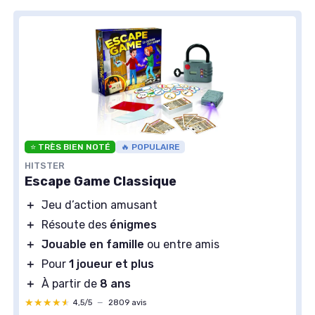
⭐ TRÈS BIEN NOTÉ
🔥 POPULAIRE
HITSTER
Escape Game Classique
＋
Jeu d’action amusant
＋
Résoute des
énigmes
＋
Jouable en famille
ou entre amis
＋
Pour
1 joueur et plus
＋
À partir de
8 ans
★★★★★
★★★★★
4,5/5
—
2809 avis