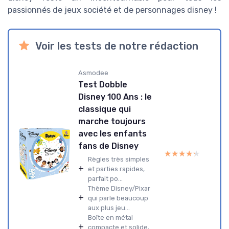
passionnés de jeux société et de personnages disney !
Voir les tests de notre rédaction
Asmodee
Test Dobble
Disney 100 Ans : le
classique qui
marche toujours
avec les enfants
fans de Disney
★★★★★
★★★★★
Règles très simples
+
et parties rapides,
parfait po...
Thème Disney/Pixar
+
qui parle beaucoup
aux plus jeu...
Boîte en métal
+
compacte et solide,