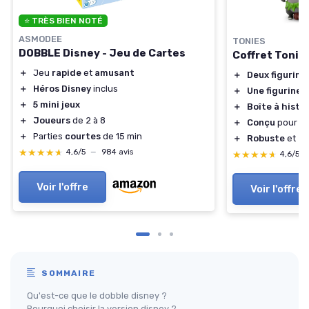
⭐ TRÈS BIEN NOTÉ
ASMODEE
TONIES
DOBBLE Disney - Jeu de Cartes
Coffret Tonie
＋
Jeu
rapide
et
amusant
＋
Deux figurine
＋
Héros Disney
inclus
＋
Une figurine
c
＋
5 mini jeux
＋
Boîte à histo
＋
Joueurs
de 2 à 8
＋
Conçu
pour le
＋
Parties
courtes
de 15 min
＋
Robuste
et
fa
★★★★★
★★★★★
4,6/5
—
984 avis
★★★★★
★★★★★
4,6/5
Voir l'offre
Voir l'offre
SOMMAIRE
Qu'est-ce que le dobble disney ?
Pourquoi choisir la version disney ?