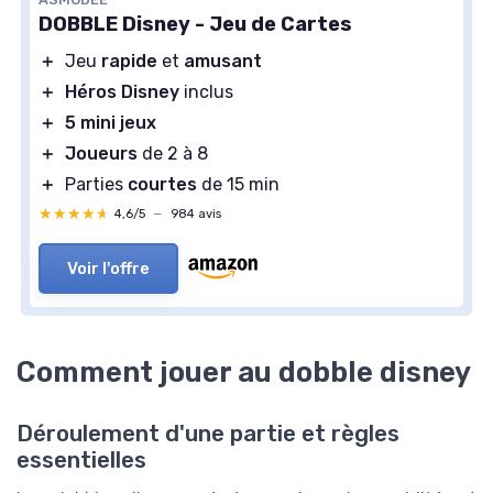
DOBBLE Disney - Jeu de Cartes
＋
Jeu
rapide
et
amusant
＋
Héros Disney
inclus
＋
5 mini jeux
＋
Joueurs
de 2 à 8
＋
Parties
courtes
de 15 min
★★★★★
★★★★★
4,6/5
—
984 avis
Voir l'offre
Comment jouer au dobble disney
Déroulement d'une partie et règles
essentielles