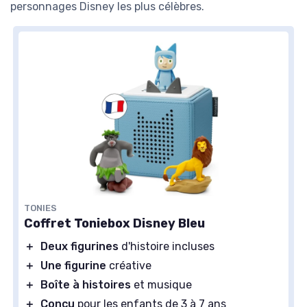
personnages Disney les plus célèbres.
TONIES
Coffret Toniebox Disney Bleu
＋
Deux figurines
d'histoire incluses
＋
Une figurine
créative
＋
Boîte à histoires
et musique
＋
Conçu
pour les enfants de 3 à 7 ans