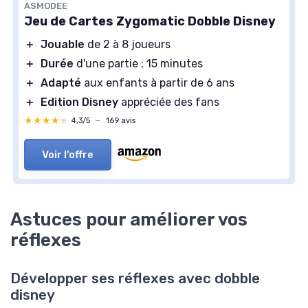
ASMODEE
Jeu de Cartes Zygomatic Dobble Disney
＋
Jouable
de 2 à 8 joueurs
＋
Durée
d'une partie : 15 minutes
＋
Adapté
aux enfants à partir de 6 ans
＋
Edition Disney
appréciée des fans
★★★★★
★★★★★
4,3/5
—
169 avis
Voir l'offre
Astuces pour améliorer vos
réflexes
Développer ses réflexes avec dobble
disney