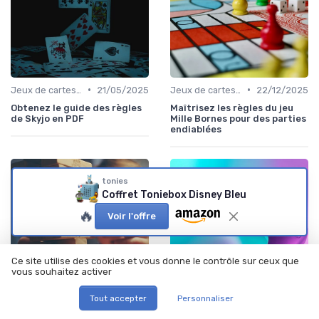
•
•
Jeux de cartes modernes
21/05/2025
Jeux de cartes traditionnels
22/12/2025
Obtenez le guide des règles
Maîtrisez les règles du jeu
de Skyjo en PDF
Mille Bornes pour des parties
endiablées
tonies
Coffret Toniebox Disney Bleu
🔥
Voir l'offre
Ce site utilise des cookies et vous donne le contrôle sur ceux que
vous souhaitez activer
Tout accepter
Personnaliser
•
•
Jeux de cartes traditionnels
12/05/2025
Jeux de cartes traditionnels
04/02/2026