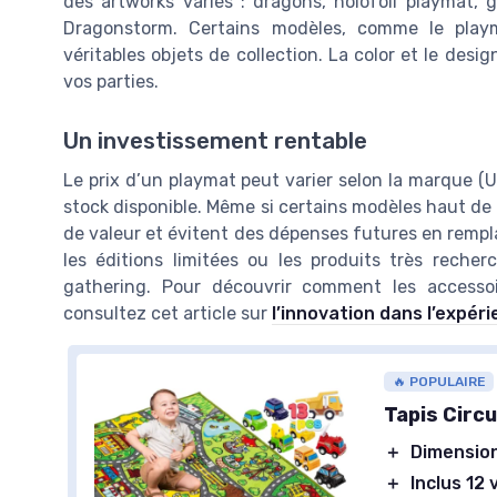
des artworks variés : dragons, holofoil playmat,
Dragonstorm. Certains modèles, comme le playm
véritables objets de collection. La color et le de
vos parties.
Un investissement rentable
Le prix d’un playmat peut varier selon la marque (Ul
stock disponible. Même si certains modèles haut de
de valeur et évitent des dépenses futures en rempl
les éditions limitées ou les produits très rech
gathering. Pour découvrir comment les accessoi
consultez cet article sur
l’innovation dans l’expéri
🔥 POPULAIRE
Tapis Circ
＋
Dimension
＋
Inclus 12 