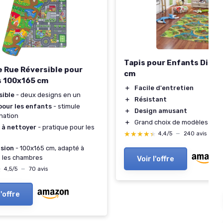
Tapis pour Enfants Dino
e Rue Réversible pour
cm
s 100x165 cm
＋
Facile d'entretien
sible
- deux designs en un
＋
Résistant
pour les enfants
- stimule
＋
Design amusant
ination
＋
Grand choix de modèles
 à nettoyer
- pratique pour les
★★★★★
★★★★★
4,4/5
—
240 avis
sion
- 100x165 cm, adapté à
 les chambres
Voir l'offre
★
★
4,5/5
—
70 avis
l'offre