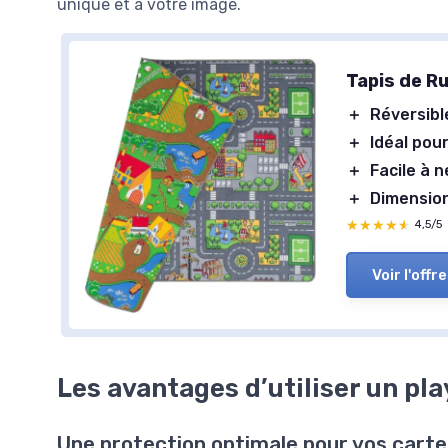
unique et à votre image.
Tapis de R
＋
Réversibl
＋
Idéal pou
＋
Facile à 
＋
Dimensio
★★★★★
★★★★★
4,5/5
Voir l'offre
Les avantages d’utiliser un pl
Une protection optimale pour vos carte