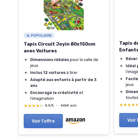
e
🔥 POPULAIRE
Tapis d
Tapis Circuit Joyin 80x150cm
Enfant
avec Voitures
＋
Réver
＋
Dimensions idéales
pour la salle de
jeux
＋
Idéal 
l'imag
＋
Inclus 12 voitures
à tirer
＋
Facile
＋
Adapté aux enfants à partir de 3
jeux
ans
＋
Dimen
＋
Encourage la créativité
et
toutes
l'imagination
★★★★
★★★★
★★★★★
★★★★★
4,4/5
—
4654 avis
Voir 
Voir l'offre