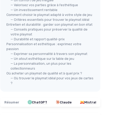
— Un confort de jeu inégalé
— Valorisez vos parties grâce à l’esthétique
— Un investissement rentable
Comment choisir le playmat adapté à votre style de jeu
— Critères essentiels pour trouver le playmat idéal
Tapis de Jeu Réversible Little
Entretien et durabilité : garder son playmat en bon état
Village Metropolis
— Conseils pratiques pour préserver la qualité de
🔥
s 80x160
votre playmat
＋
Réversible
avec deux paysages
Tap
— Durabilité et rapport qualité-prix
différents
ave
Personnalisation et esthétique : exprimez votre
＋
Conception attrayante
pour les
passion
＋
enfants
— Exprimer sa personnalité à travers son playmat
＋
Grand format
de 140x200 cm
— Un atout esthétique sur la table de jeu
＋
＋
Encourage le jeu créatif
— La personnalisation, un plus pour les
＋
★★★★★
★★★★★
4/5
—
47 avis
collectionneurs
Où acheter un playmat de qualité et à quel prix ?
＋
— Où trouver le playmat idéal pour vos jeux de cartes
Voir l'offre
l
?
★★
★★
Résumer
ChatGPT
Claude
Mistral