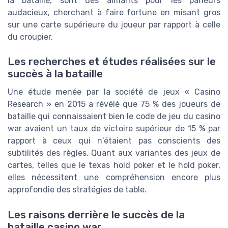
la bataille, sont des aimants pour les parieurs
audacieux, cherchant à faire fortune en misant gros
sur une carte supérieure du joueur par rapport à celle
du croupier.
Les recherches et études réalisées sur le
succès à la bataille
Une étude menée par la société de jeux « Casino
Research » en 2015 a révélé que 75 % des joueurs de
bataille qui connaissaient bien le code de jeu du casino
war avaient un taux de victoire supérieur de 15 % par
rapport à ceux qui n'étaient pas conscients des
subtilités des règles. Quant aux variantes des jeux de
cartes, telles que le texas hold poker et le hold poker,
elles nécessitent une compréhension encore plus
approfondie des stratégies de table.
Les raisons derrière le succès de la
bataille casino war