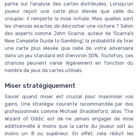
partie sur l'analyse des cartes distribuées. Lorsqu’un
joueur reçoit une carte plus élevée que celle du
croupier, il remporte la mise initiale. Mais quelles sont
les chances exactes de décrocher une victoire ? Selon
des experts comme John Scarne, auteur de 'Scarne’s
New Complete Guide to Gambling', la probabilité de tirer
une carte plus élevée que celle de votre adversaire
dans un jeu standard est d'environ 50%. Toutefois, ces
chances peuvent varier légèrement en fonction du
nombre de jeux de cartes utilisés.
Miser stratégiquement
Savoir quand miser est crucial pour maximiser vos
gains. Une stratégie courante recommandée par des
professionnels comme Michael Shackleford, alias 'The
Wizard of Odds', est de ne jamais engager de mise
additionnelle à moins que la carte du joueur soit au
moins un 8 ou supérieur. En effet, cela réduit les