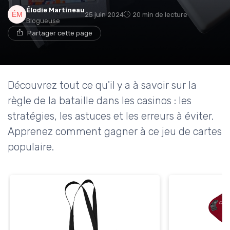
Élodie Martineau
25 juin 2024
20 min de lecture
Blogueuse
Partager cette page
Découvrez tout ce qu'il y a à savoir sur la
règle de la bataille dans les casinos : les
stratégies, les astuces et les erreurs à éviter.
Apprenez comment gagner à ce jeu de cartes
populaire.