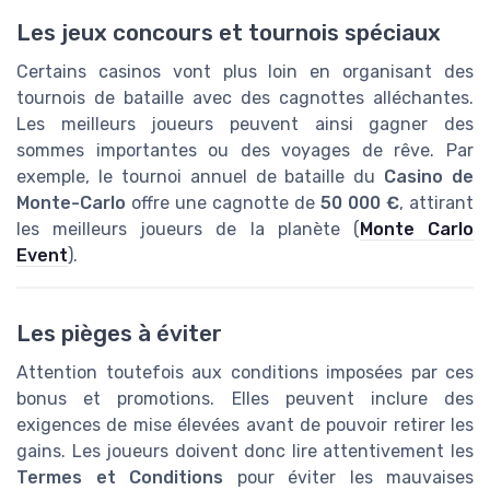
Les jeux concours et tournois spéciaux
Certains casinos vont plus loin en organisant des
tournois de bataille avec des cagnottes alléchantes.
Les meilleurs joueurs peuvent ainsi gagner des
sommes importantes ou des voyages de rêve. Par
exemple, le tournoi annuel de bataille du
Casino de
Monte-Carlo
offre une cagnotte de
50 000 €
, attirant
les meilleurs joueurs de la planète (
Monte Carlo
Event
).
Les pièges à éviter
Attention toutefois aux conditions imposées par ces
bonus et promotions. Elles peuvent inclure des
exigences de mise élevées avant de pouvoir retirer les
gains. Les joueurs doivent donc lire attentivement les
Termes et Conditions
pour éviter les mauvaises