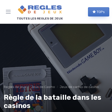
Panneau de gestion des cookies
TOPs
TOUTES LES REGLES DE JEUX
Regles de jeux
Jeux de Casino
Jeux de cartes de casino
Règle de la bataille dans les
casinos