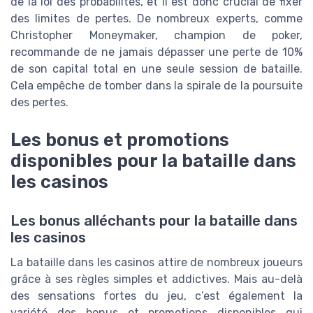
de la loi des probabilités, et il est donc crucial de fixer
des limites de pertes. De nombreux experts, comme
Christopher Moneymaker, champion de poker,
recommande de ne jamais dépasser une perte de 10%
de son capital total en une seule session de bataille.
Cela empêche de tomber dans la spirale de la poursuite
des pertes.
Les bonus et promotions
disponibles pour la bataille dans
les casinos
Les bonus alléchants pour la bataille dans
les casinos
La bataille dans les casinos attire de nombreux joueurs
grâce à ses règles simples et addictives. Mais au-delà
des sensations fortes du jeu, c’est également la
variété des bonus et promotions disponibles qui