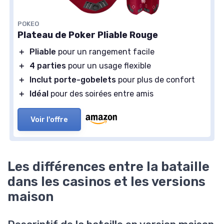
POKEO
Plateau de Poker Pliable Rouge
＋
Pliable
pour un rangement facile
＋
4 parties
pour un usage flexible
＋
Inclut porte-gobelets
pour plus de confort
＋
Idéal
pour des soirées entre amis
Voir l'offre
Les différences entre la bataille
dans les casinos et les versions
maison