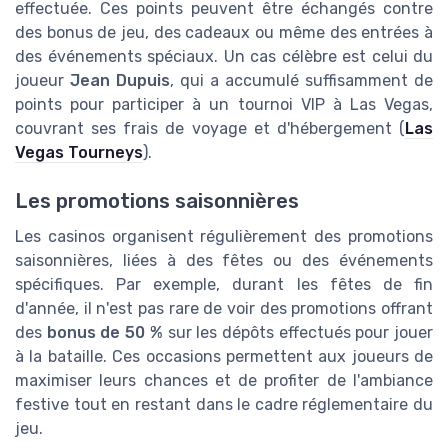
effectuée. Ces points peuvent être échangés contre
des bonus de jeu, des cadeaux ou même des entrées à
des événements spéciaux. Un cas célèbre est celui du
joueur
Jean Dupuis
, qui a accumulé suffisamment de
points pour participer à un tournoi VIP à Las Vegas,
couvrant ses frais de voyage et d'hébergement (
Las
Vegas Tourneys
).
Les promotions saisonnières
Les casinos organisent régulièrement des promotions
saisonnières, liées à des fêtes ou des événements
spécifiques. Par exemple, durant les fêtes de fin
d'année, il n'est pas rare de voir des promotions offrant
des
bonus de 50 %
sur les dépôts effectués pour jouer
à la bataille. Ces occasions permettent aux joueurs de
maximiser leurs chances et de profiter de l'ambiance
festive tout en restant dans le cadre réglementaire du
jeu.