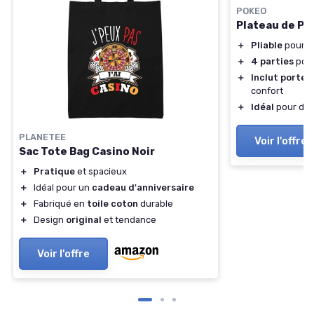
POKEO
Plateau de Po
＋
Pliable
pour u
＋
4 parties
pour
＋
Inclut porte-
confort
＋
Idéal
pour des
PLANETEE
Voir l'offre
Sac Tote Bag Casino Noir
＋
Pratique
et spacieux
＋
Idéal pour un
cadeau d'anniversaire
＋
Fabriqué en
toile coton
durable
＋
Design
original
et tendance
Voir l'offre