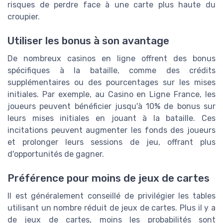
risques de perdre face à une carte plus haute du
croupier.
Utiliser les bonus à son avantage
De nombreux casinos en ligne offrent des bonus
spécifiques à la bataille, comme des crédits
supplémentaires ou des pourcentages sur les mises
initiales. Par exemple, au Casino en Ligne France, les
joueurs peuvent bénéficier jusqu'à 10% de bonus sur
leurs mises initiales en jouant à la bataille. Ces
incitations peuvent augmenter les fonds des joueurs
et prolonger leurs sessions de jeu, offrant plus
d'opportunités de gagner.
Préférence pour moins de jeux de cartes
Il est généralement conseillé de privilégier les tables
utilisant un nombre réduit de jeux de cartes. Plus il y a
de jeux de cartes, moins les probabilités sont