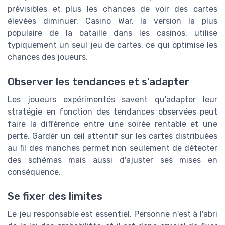
prévisibles et plus les chances de voir des cartes
élevées diminuer. Casino War, la version la plus
populaire de la bataille dans les casinos, utilise
typiquement un seul jeu de cartes, ce qui optimise les
chances des joueurs.
Observer les tendances et s'adapter
Les joueurs expérimentés savent qu'adapter leur
stratégie en fonction des tendances observées peut
faire la différence entre une soirée rentable et une
perte. Garder un œil attentif sur les cartes distribuées
au fil des manches permet non seulement de détecter
des schémas mais aussi d'ajuster ses mises en
conséquence.
Se fixer des limites
Le jeu responsable est essentiel. Personne n'est à l'abri