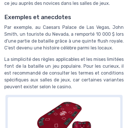
ce jeu auprès des novices dans les salles de jeux.
Exemples et anecdotes
Par exemple, au Caesars Palace de Las Vegas, John
Smith, un touriste du Nevada, a remporté 10 000 $ lors
d'une partie de bataille grâce à une quinte flush royale.
C'est devenu une histoire célèbre parmi les locaux.
La simplicité des règles applicables et les mises limitées
font de la bataille un jeu populaire. Pour les curieux, il
est recommandé de consulter les termes et conditions
spécifiques aux salles de jeux, car certaines variantes
peuvent exister selon le casino.