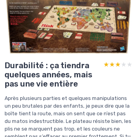
Durabilité : ça tiendra
★★★★★
★★★★★
quelques années, mais
pas une vie entière
Après plusieurs parties et quelques manipulations
un peu brutales par des enfants, je peux dire que la
boîte tient la route, mais on sent que ce n’est pas
du matos indestructible. Le plateau résiste bien, les
plis ne se marquent pas trop, et les couleurs ne
semblent pas s’effacer au premier frottement. Si tu