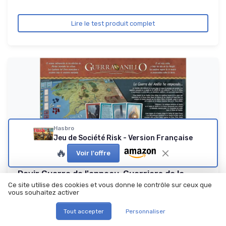
Lire le test produit complet
Hasbro
Jeu de Société Risk - Version Française
🔥
Voir l'offre
Devir Guerre de l'anneau, Guerriers de la
Terre du Milieu, J...
Ce site utilise des cookies et vous donne le contrôle sur ceux que
vous souhaitez activer
L’extension qui muscle vraiment le jeu
8.8/10
★★★★★
★★★★★
Tout accepter
Personnaliser
Rapport qualité-prix
★★★★★
★★★★★