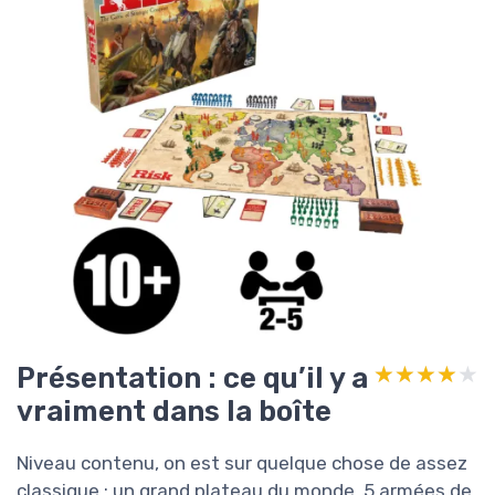
Présentation : ce qu’il y a
★★★★★
★★★★★
vraiment dans la boîte
Niveau contenu, on est sur quelque chose de assez
classique : un grand plateau du monde, 5 armées de