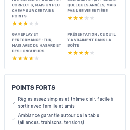
CORRECTS, MAIS UN PEU
QUELQUES ANNÉES, MAIS
CHEAP SUR CERTAINS
PAS UNE VIE ENTIÈRE
POINTS
★★★★★
★★★★★
★★★★★
★★★★★
GAMEPLAY ET
PRÉSENTATION : CE QU’IL
PERFORMANCE : FUN,
Y A VRAIMENT DANS LA
MAIS AVEC DU HASARD ET
BOÎTE
DES LONGUEURS
★★★★★
★★★★★
★★★★★
★★★★★
POINTS FORTS
Règles assez simples et thème clair, facile à
sortir avec famille et amis
Ambiance garantie autour de la table
(alliances, trahisons, tensions)