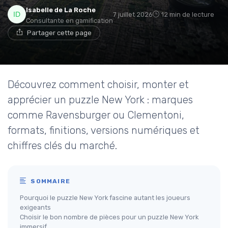
Isabelle de La Roche
7 juillet 2026
12 min de lecture
Consultante en gamification
Partager cette page
Découvrez comment choisir, monter et
apprécier un puzzle New York : marques
comme Ravensburger ou Clementoni,
formats, finitions, versions numériques et
chiffres clés du marché.
SOMMAIRE
Pourquoi le puzzle New York fascine autant les joueurs
exigeants
Choisir le bon nombre de pièces pour un puzzle New York
immersif