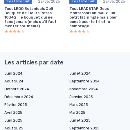
•
•
22/06/2026
22/06/2026
Test Produit
Test Produit
Test LEGO Botanicals Joli
Test LEADSTAR Jeux
Bouquet de Fleurs Roses
Montessori animaux : un
10342 : le bouquet qui ne
petit kit simple mais bien
fane jamais (mais qu’il faut
pensé pour le tri et le
monter soi-même)
comptage
★★★★★
★★★★★
★★★★★
★★★★★
Les articles par date
Juin 2024
Juillet 2024
Août 2024
Septembre 2024
Octobre 2024
Novembre 2024
Décembre 2024
Janvier 2025
Février 2025
Mars 2025
Avril 2025
Mai 2025
Juin 2025
Juillet 2025
Août 2025
Septembre 2025