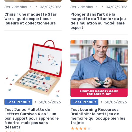
•
•
Jeux de simulation
06/07/2026
Jeux de simulation
04/07/2026
Choisir une maquette Star
Plonger dans l’art de la
Wars : guide expert pour
maquette du Titanic : du jeu
joueurs et collectionneurs
de simulation au modélisme
expert
•
•
30/06/2026
30/06/2026
Test Produit
Test Produit
Test Janod Mallette de
Test Learning Resources
Lettres Cursives 4 en 1 : un
BrainBolt : le petit jeu de
bon support pour apprendre
mémoire qui occupe bien les
à écrire, mais pas sans
trajets
défauts
★★★★★
★★★★★