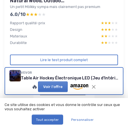
Natural Wood, Outdoo...
Un petit Mölkky sympa mais clairement pas premium
6.0/10
★★★★★
★★★★★
Rapport qualité-prix
★★★★★
★★★★★
Design
★★★★★
★★★★★
Materiaux
★★★★★
★★★★★
Durabilite
★★★★★
★★★★★
Lire le test produit complet
VEVOR
Table Air Hockey Électronique LED (Jeu d'Intérieur)
🔥
Voir l'offre
Ce site utilise des cookies et vous donne le contrôle sur ceux que
vous souhaitez activer
Tout accepter
Personnaliser