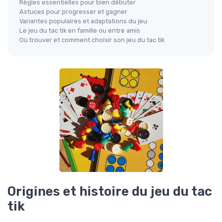
Règles essentielles pour bien débuter
Astuces pour progresser et gagner
Variantes populaires et adaptations du jeu
Le jeu du tac tik en famille ou entre amis
Où trouver et comment choisir son jeu du tac tik
Origines et histoire du jeu du tac
tik