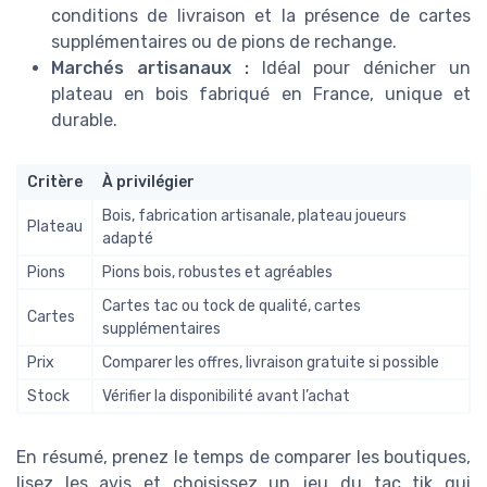
conditions de livraison et la présence de cartes
supplémentaires ou de pions de rechange.
Marchés artisanaux :
Idéal pour dénicher un
plateau en bois fabriqué en France, unique et
durable.
Critère
À privilégier
Bois, fabrication artisanale, plateau joueurs
Plateau
adapté
Pions
Pions bois, robustes et agréables
Cartes tac ou tock de qualité, cartes
Cartes
supplémentaires
Prix
Comparer les offres, livraison gratuite si possible
Stock
Vérifier la disponibilité avant l’achat
En résumé, prenez le temps de comparer les boutiques,
lisez les avis et choisissez un jeu du tac tik qui