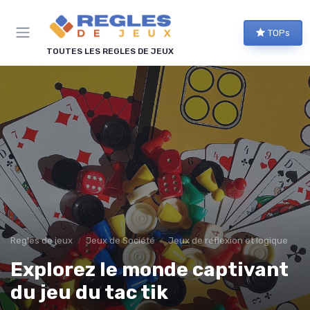
Panneau de gestion des cookies
TOPs
TOUTES LES REGLES DE JEUX
Regles de jeux
Jeux de Société
Jeux de réflexion et logique
Explorez le monde captivant
du jeu du tac tik