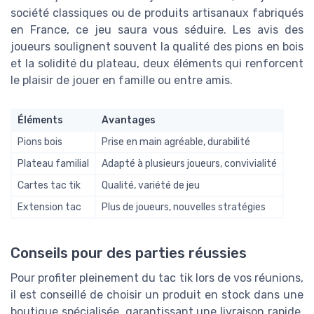
société classiques ou de produits artisanaux fabriqués
en France, ce jeu saura vous séduire. Les avis des
joueurs soulignent souvent la qualité des pions en bois
et la solidité du plateau, deux éléments qui renforcent
le plaisir de jouer en famille ou entre amis.
Éléments
Avantages
Pions bois
Prise en main agréable, durabilité
Plateau familial
Adapté à plusieurs joueurs, convivialité
Cartes tac tik
Qualité, variété de jeu
Extension tac
Plus de joueurs, nouvelles stratégies
Conseils pour des parties réussies
Pour profiter pleinement du tac tik lors de vos réunions,
il est conseillé de choisir un produit en stock dans une
boutique spécialisée, garantissant une livraison rapide,