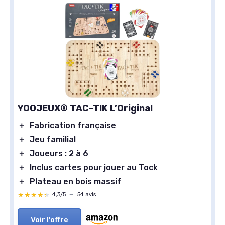
YOOJEUX® TAC-TIK L’Original
＋
Fabrication française
＋
Jeu familial
＋
Joueurs : 2 à 6
＋
Inclus cartes pour jouer au Tock
＋
Plateau en bois massif
★★★★★
★★★★★
4,3/5
—
54 avis
Voir l'offre