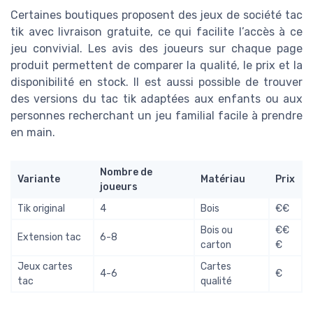
Certaines boutiques proposent des jeux de société tac
tik avec livraison gratuite, ce qui facilite l’accès à ce
jeu convivial. Les avis des joueurs sur chaque page
produit permettent de comparer la qualité, le prix et la
disponibilité en stock. Il est aussi possible de trouver
des versions du tac tik adaptées aux enfants ou aux
personnes recherchant un jeu familial facile à prendre
en main.
Nombre de
Variante
Matériau
Prix
joueurs
Tik original
4
Bois
€€
Bois ou
€€
Extension tac
6-8
carton
€
Jeux cartes
Cartes
4-6
€
tac
qualité