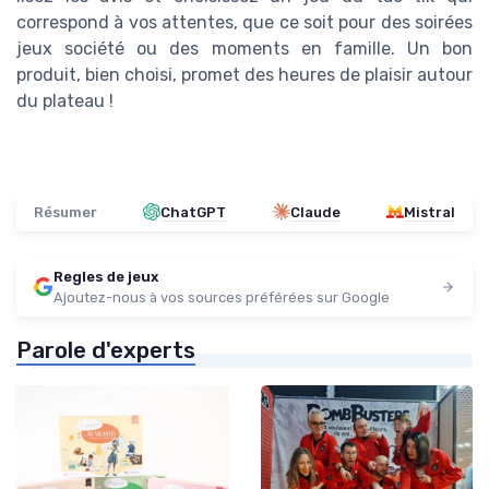
correspond à vos attentes, que ce soit pour des soirées
jeux société ou des moments en famille. Un bon
produit, bien choisi, promet des heures de plaisir autour
du plateau !
Résumer
ChatGPT
Claude
Mistral
Regles de jeux
Ajoutez-nous à vos sources préférées sur Google
Parole d'experts