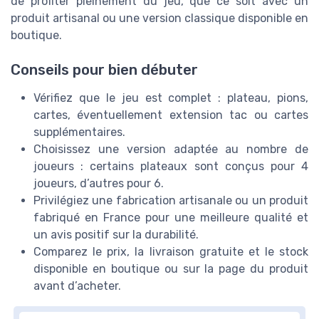
de profiter pleinement du jeu, que ce soit avec un
produit artisanal ou une version classique disponible en
boutique.
Conseils pour bien débuter
Vérifiez que le jeu est complet : plateau, pions,
cartes, éventuellement extension tac ou cartes
supplémentaires.
Choisissez une version adaptée au nombre de
joueurs : certains plateaux sont conçus pour 4
joueurs, d’autres pour 6.
Privilégiez une fabrication artisanale ou un produit
fabriqué en France pour une meilleure qualité et
un avis positif sur la durabilité.
Comparez le prix, la livraison gratuite et le stock
disponible en boutique ou sur la page du produit
avant d’acheter.