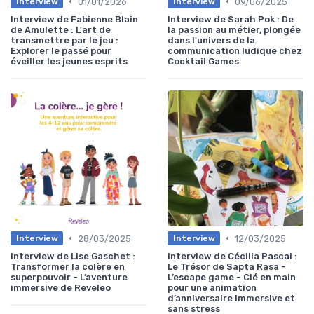
•
•
01/01/2026
09/06/2025
Interview
Interview
Interview de Fabienne Blain
Interview de Sarah Pok : De
de Amulette : L'art de
la passion au métier, plongée
transmettre par le jeu :
dans l'univers de la
Explorer le passé pour
communication ludique chez
éveiller les jeunes esprits
Cocktail Games
•
•
28/03/2025
12/03/2025
Interview
Interview
Interview de Lise Gaschet :
Interview de Cécilia Pascal :
Transformer la colère en
Le Trésor de Sapta Rasa -
superpouvoir - L’aventure
L’escape game - Clé en main
immersive de Reveleo
pour une animation
d’anniversaire immersive et
sans stress