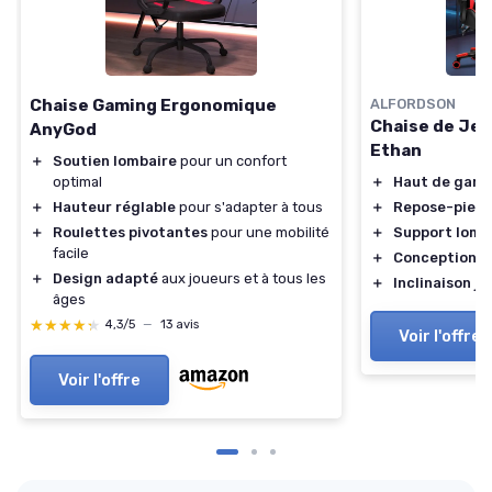
Chaise Gaming Ergonomique
ALFORDSON
Chaise de Jeu
AnyGod
Ethan
＋
Soutien lombaire
pour un confort
optimal
＋
Haut de gam
＋
Hauteur réglable
pour s'adapter à tous
＋
Repose-pieds
＋
Roulettes pivotantes
pour une mobilité
＋
Support lomb
facile
＋
Conception 
＋
Design adapté
aux joueurs et à tous les
＋
Inclinaison ju
âges
★★★★★
★★★★★
4,3/5
—
13 avis
Voir l'offre
Voir l'offre