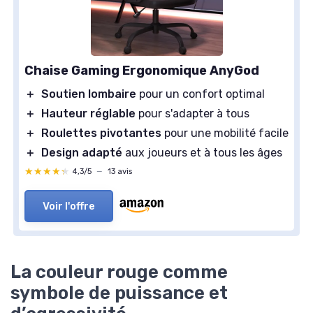
Chaise Gaming Ergonomique AnyGod
＋
Soutien lombaire
pour un confort optimal
＋
Hauteur réglable
pour s'adapter à tous
＋
Roulettes pivotantes
pour une mobilité facile
＋
Design adapté
aux joueurs et à tous les âges
★★★★★
★★★★★
4,3/5
—
13 avis
Voir l'offre
La couleur rouge comme
symbole de puissance et