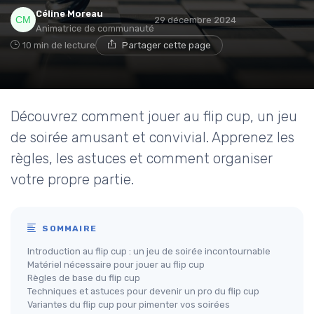
Céline Moreau
29 décembre 2024
Animatrice de communauté
10 min de lecture
Partager cette page
Découvrez comment jouer au flip cup, un jeu
de soirée amusant et convivial. Apprenez les
règles, les astuces et comment organiser
votre propre partie.
SOMMAIRE
Introduction au flip cup : un jeu de soirée incontournable
Matériel nécessaire pour jouer au flip cup
Règles de base du flip cup
Techniques et astuces pour devenir un pro du flip cup
Variantes du flip cup pour pimenter vos soirées