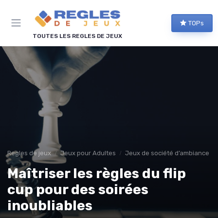
Panneau de gestion des cookies
TOPs
TOUTES LES REGLES DE JEUX
Regles de jeux
Jeux pour Adultes
Jeux de société d’ambiance po
Maîtriser les règles du flip
cup pour des soirées
inoubliables