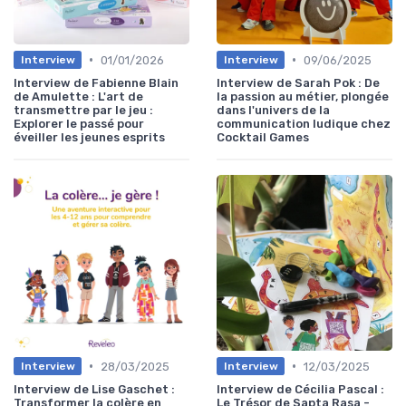
•
•
01/01/2026
09/06/2025
Interview
Interview
Interview de Fabienne Blain
Interview de Sarah Pok : De
de Amulette : L'art de
la passion au métier, plongée
transmettre par le jeu :
dans l'univers de la
Explorer le passé pour
communication ludique chez
éveiller les jeunes esprits
Cocktail Games
•
•
28/03/2025
12/03/2025
Interview
Interview
Interview de Lise Gaschet :
Interview de Cécilia Pascal :
Transformer la colère en
Le Trésor de Sapta Rasa -