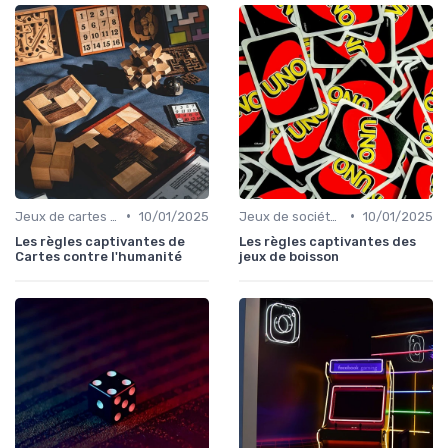
•
•
Jeux de cartes pour adultes
10/01/2025
Jeux de société d’ambiance pour adultes
10/01/2025
Les règles captivantes de
Les règles captivantes des
Cartes contre l'humanité
jeux de boisson