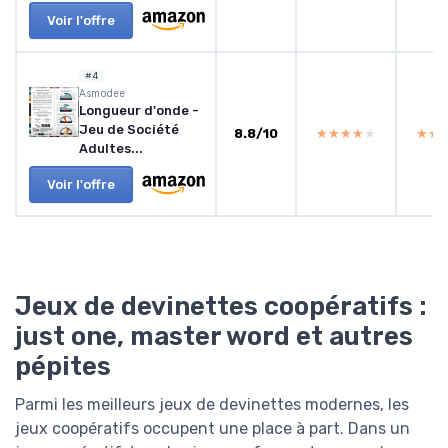
Voir l'offre
#4
Asmodee
Longueur d'onde -
Jeu de Société
8.8/10
★★★★★
★★★★★
★★
★★
Adultes...
Voir l'offre
Jeux de devinettes coopératifs :
just one, master word et autres
pépites
Parmi les meilleurs jeux de devinettes modernes, les
jeux coopératifs occupent une place à part. Dans un