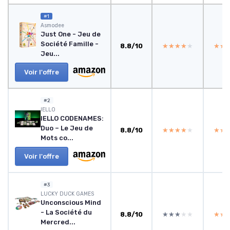
#1
Asmodee
Just One - Jeu de
Société Famille -
8.8/10
★★★★★
★★★★★
★★
★★
Jeu...
Voir l'offre
#2
IELLO
IELLO CODENAMES:
Duo – Le Jeu de
8.8/10
★★★★★
★★★★★
★★
★★
Mots co...
Voir l'offre
#3
LUCKY DUCK GAMES
Unconscious Mind
- La Société du
8.8/10
★★★★★
★★★★★
★★
★★
Mercred...