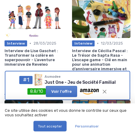
•
•
28/03/2025
12/03/2025
Interview
Interview
Interview de Lise Gaschet :
Interview de Cécilia Pascal :
Transformer la colère en
Le Trésor de Sapta Rasa -
superpouvoir - L’aventure
L’escape game - Clé en main
immersive de Reveleo
pour une animation
d’anniversaire immersive et
sans stress
Asmodee
#1
Just One - Jeu de Société Familial
Les plus lus
8.8/10
Voir l'offre
Ce site utilise des cookies et vous donne le contrôle sur ceux que
vous souhaitez activer
Tout accepter
Personnaliser