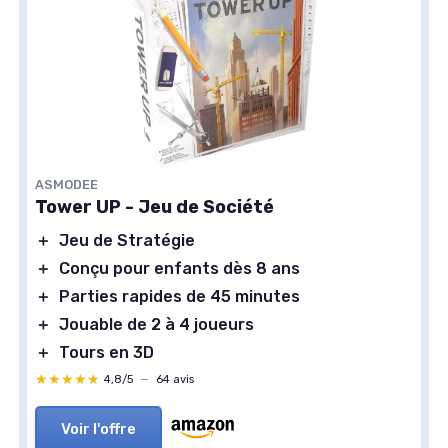
ASMODEE
Tower UP - Jeu de Société
＋
Jeu de Stratégie
＋
Conçu pour enfants dès 8 ans
＋
Parties rapides de 45 minutes
＋
Jouable de 2 à 4 joueurs
＋
Tours en 3D
★★★★★
★★★★★
4,8/5
—
64 avis
Voir l'offre