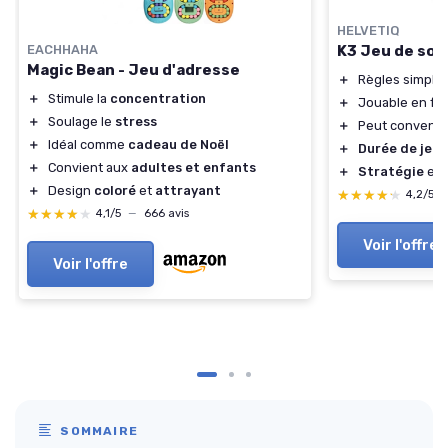
HELVETIQ
EACHHAHA
K3 Jeu de soc
Magic Bean - Jeu d'adresse
＋
Règles simples
＋
Stimule la
concentration
＋
Jouable en fam
＋
Soulage le
stress
＋
Peut convenir 
＋
Idéal comme
cadeau de Noël
＋
Durée de jeu
r
＋
Convient aux
adultes et enfants
＋
Stratégie
et 
＋
Design
coloré
et
attrayant
★★★★★
★★★★★
4,2/5
★★★★★
★★★★★
4,1/5
—
666 avis
Voir l'offre
Voir l'offre
SOMMAIRE