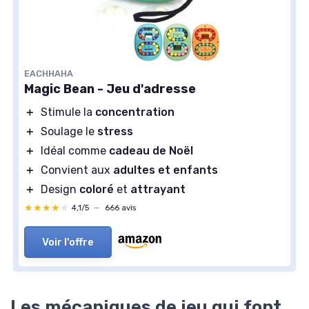
EACHHAHA
Magic Bean - Jeu d'adresse
＋
Stimule la
concentration
＋
Soulage le
stress
＋
Idéal comme
cadeau de Noël
＋
Convient aux
adultes et enfants
＋
Design
coloré
et
attrayant
★★★★★
★★★★★
4,1/5
—
666 avis
Voir l'offre
Les mécaniques de jeu qui font