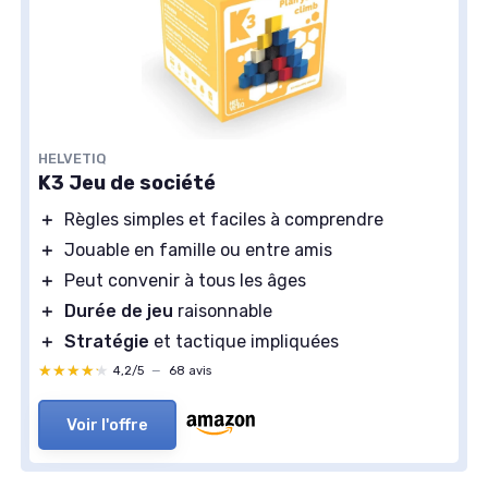
HELVETIQ
K3 Jeu de société
＋
Règles simples et faciles à comprendre
＋
Jouable en famille ou entre amis
＋
Peut convenir à tous les âges
＋
Durée de jeu
raisonnable
＋
Stratégie
et tactique impliquées
★★★★★
★★★★★
4,2/5
—
68 avis
Voir l'offre