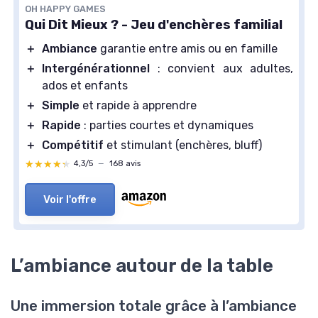
OH HAPPY GAMES
Qui Dit Mieux ? - Jeu d'enchères familial
＋
Ambiance
garantie entre amis ou en famille
＋
Intergénérationnel
: convient aux adultes,
ados et enfants
＋
Simple
et rapide à apprendre
＋
Rapide
: parties courtes et dynamiques
＋
Compétitif
et stimulant (enchères, bluff)
★★★★★
★★★★★
4,3/5
—
168 avis
Voir l'offre
L’ambiance autour de la table
Une immersion totale grâce à l’ambiance