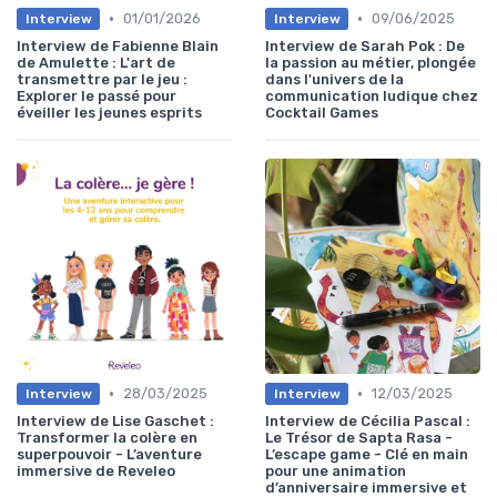
•
•
01/01/2026
09/06/2025
Interview
Interview
Interview de Fabienne Blain
Interview de Sarah Pok : De
de Amulette : L'art de
la passion au métier, plongée
transmettre par le jeu :
dans l'univers de la
Explorer le passé pour
communication ludique chez
éveiller les jeunes esprits
Cocktail Games
•
•
28/03/2025
12/03/2025
Interview
Interview
Interview de Lise Gaschet :
Interview de Cécilia Pascal :
Transformer la colère en
Le Trésor de Sapta Rasa -
superpouvoir - L’aventure
L’escape game - Clé en main
immersive de Reveleo
pour une animation
d’anniversaire immersive et