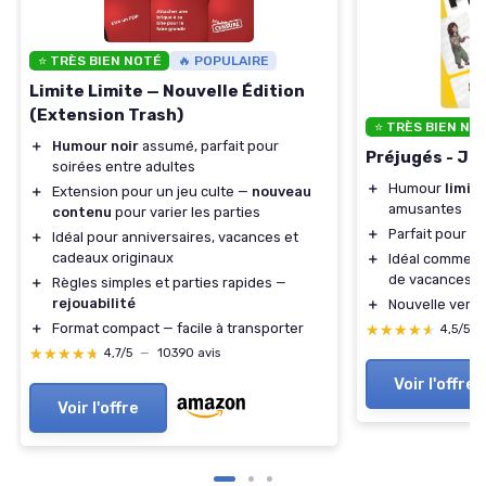
⭐ TRÈS BIEN NOTÉ
🔥 POPULAIRE
Limite Limite — Nouvelle Édition
(Extension Trash)
⭐ TRÈS BIEN NO
＋
Humour noir
assumé, parfait pour
Préjugés - Je
soirées entre adultes
＋
Humour
limit
＋
Extension pour un jeu culte —
nouveau
amusantes
contenu
pour varier les parties
＋
Parfait pour
ad
＋
Idéal pour anniversaires, vacances et
cadeaux originaux
＋
Idéal comme
c
de vacances
＋
Règles simples et parties rapides —
rejouabilité
＋
Nouvelle vers
＋
Format compact — facile à transporter
★★★★★
★★★★★
4,5/5
★★★★★
★★★★★
4,7/5
—
10390 avis
Voir l'offre
Voir l'offre