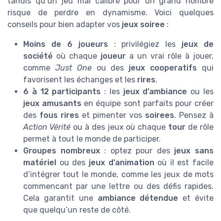
tandis qu’un jeu mal calibré pour un grand nombre
risque de perdre en dynamisme. Voici quelques
conseils pour bien adapter vos
jeux soiree
:
Moins de 6 joueurs
: privilégiez les
jeux de
société
où chaque
joueur
a un vrai rôle à jouer,
comme
Just One
ou des
jeux cooperatifs
qui
favorisent les échanges et les
rires
.
6 à 12 participants
: les
jeux d’ambiance
ou les
jeux amusants
en équipe sont parfaits pour créer
des
fous rires
et pimenter vos
soirees
. Pensez à
Action Vérité
ou à des jeux où chaque
tour
de rôle
permet à tout le monde de participer.
Groupes nombreux
: optez pour des
jeux sans
matériel
ou des
jeux d’animation
où il est facile
d’intégrer tout le monde, comme les jeux de mots
commencant par une lettre ou des défis rapides.
Cela garantit une
ambiance détendue
et évite
que quelqu’un reste de côté.