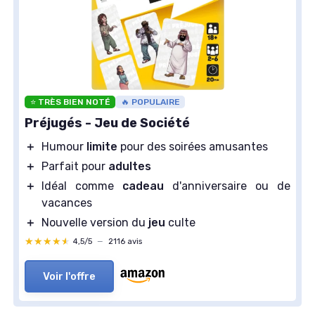
⭐ TRÈS BIEN NOTÉ
🔥 POPULAIRE
Préjugés - Jeu de Société
＋
Humour
limite
pour des soirées amusantes
＋
Parfait pour
adultes
＋
Idéal comme
cadeau
d'anniversaire ou de
vacances
＋
Nouvelle version du
jeu
culte
★★★★★
★★★★★
4,5/5
—
2116 avis
Voir l'offre