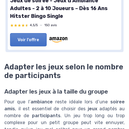
Jeux de soirée - Jeux d’Ambiance
Adultes - 2 à 10 Joueurs – Dès 16 Ans
Hitster Bingo Single
★★★★★
★★★★★
4,5/5
—
150 avis
Voir l'offre
Adapter les jeux selon le nombre
de participants
Adapter les jeux à la taille du groupe
Pour que l’
ambiance
reste idéale lors d’une
soiree
amis
, il est essentiel de choisir des
jeux
adaptés au
nombre de
participants
. Un jeu trop long ou trop
complexe pour un petit groupe peut vite ennuyer,