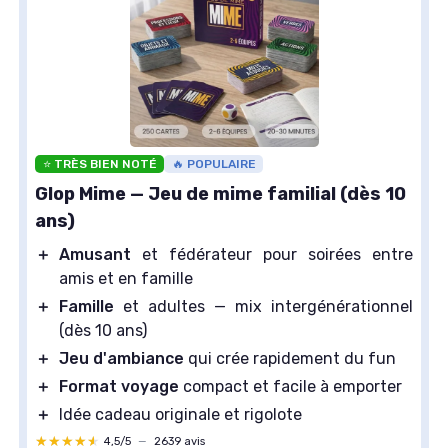
⭐ TRÈS BIEN NOTÉ
🔥 POPULAIRE
Glop Mime — Jeu de mime familial (dès 10
ans)
＋
Amusant
et fédérateur pour soirées entre
amis et en famille
＋
Famille
et adultes — mix intergénérationnel
(dès 10 ans)
＋
Jeu d'ambiance
qui crée rapidement du fun
＋
Format voyage
compact et facile à emporter
＋
Idée cadeau originale et rigolote
★★★★★
★★★★★
4,5/5
—
2639 avis