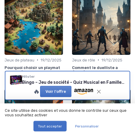
•
•
Jeux de plateau
19/12/2025
Jeux de rôle
19/12/2025
Pourquoi choisir un playmat
Comment le duelliste a
pour améliorer votre
évolué dans l’univers du jeu
expérience de jeu
Hitster
Bingo – Jeu de société – Quiz Musical en Famille et Entre Amis – Redécouvrez 100 Ans de Hits musicaux incontournables - Jeux de soirée - Jeux d’Ambiance Adultes - 2 à 10 Joueurs – Dès 16 Ans Hitster Bingo Single
🔥
Voir l'offre
Ce site utilise des cookies et vous donne le contrôle sur ceux que
vous souhaitez activer
Tout accepter
Personnaliser