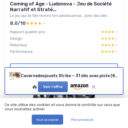
Coming of Age - Ludonova - Jeu de Société
Narratif et Straté...
Le jeu qui te fait revivre ton adolescence… avec des dés
8.0/10
★★★★★
★★★★★
Rapport qualité-prix
★★★★★
★★★★★
Design
★★★★★
★★★★★
Materiaux
★★★★★
★★★★★
Performance
★★★★★
★★★★★
Lire le test produit complet
Cavernedesjouets Strike — 31 dés avec piste (8-99 ans)
🔥
Voir l'offre
Ce site utilise des cookies et vous donne le contrôle sur ceux que
vous souhaitez activer
Tout accepter
Personnaliser