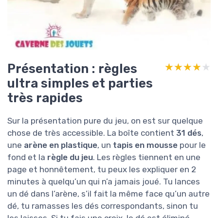
Présentation : règles
★★★★★
★★★★★
ultra simples et parties
très rapides
Sur la présentation pure du jeu, on est sur quelque
chose de très accessible. La boîte contient
31 dés
,
une
arène en plastique
, un
tapis en mousse
pour le
fond et la
règle du jeu
. Les règles tiennent en une
page et honnêtement, tu peux les expliquer en 2
minutes à quelqu’un qui n’a jamais joué. Tu lances
un dé dans l’arène, s’il fait la même face qu’un autre
dé, tu ramasses les dés correspondants, sinon tu
les laisses. Si tu fais une croix, le dé est éliminé.