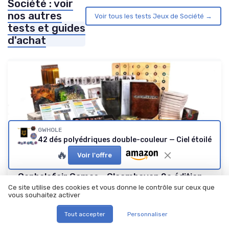
Société : voir
nos autres
Voir tous les tests Jeux de Société →
tests et guides
d'achat
GWHOLE
42 dés polyédriques double-couleur — Ciel étoilé
🔥
Voir l'offre
Cephalofair Games - Gloomhaven 2e édition -
Jeu de société -...
Ce site utilise des cookies et vous donne le contrôle sur ceux que
vous souhaitez activer
Le gros jeu de campagne qui demande de la motivation (et de
la place)
Tout accepter
Personnaliser
8.1/10
★★★★★
★★★★★