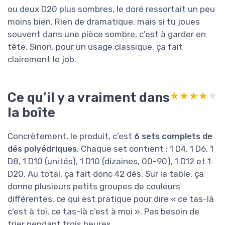
ou deux D20 plus sombres, le doré ressortait un peu
moins bien. Rien de dramatique, mais si tu joues
souvent dans une pièce sombre, c’est à garder en
tête. Sinon, pour un usage classique, ça fait
clairement le job.
Ce qu’il y a vraiment dans
★★★★★
★★★★★
la boîte
Concrètement, le produit, c’est
6 sets complets de
dés polyédriques
. Chaque set contient : 1 D4, 1 D6, 1
D8, 1 D10 (unités), 1 D10 (dizaines, 00-90), 1 D12 et 1
D20. Au total, ça fait donc 42 dés. Sur la table, ça
donne plusieurs petits groupes de couleurs
différentes, ce qui est pratique pour dire « ce tas-là
c’est à toi, ce tas-là c’est à moi ». Pas besoin de
trier pendant trois heures.