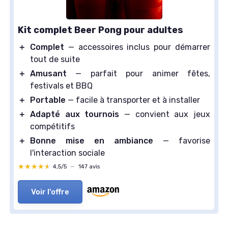
Kit complet Beer Pong pour adultes
＋
Complet
— accessoires inclus pour démarrer
tout de suite
＋
Amusant
— parfait pour animer fêtes,
festivals et BBQ
＋
Portable
— facile à transporter et à installer
＋
Adapté aux tournois
— convient aux jeux
compétitifs
＋
Bonne mise en ambiance
— favorise
l'interaction sociale
★★★★★
★★★★★
4,5/5
—
147 avis
Voir l'offre