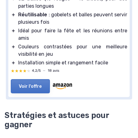
parties longues
＋
Réutilisable
: gobelets et balles peuvent servir
plusieurs fois
＋
Idéal pour faire la fête et les réunions entre
amis
＋
Couleurs contrastées pour une meilleure
visibilité en jeu
＋
Installation simple et rangement facile
★★★★★
★★★★★
4,2/5
—
18 avis
Voir l'offre
Stratégies et astuces pour
gagner