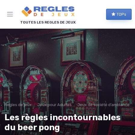
Panneau de gestion des cookies
TOPs
TOUTES LES REGLES DE JEUX
Regles de jeux
Jeux pour Adultes
Jeux de société d’ambiance po
Les règles incontournables
du beer pong