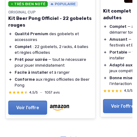
⭐ TRÈS BIEN NOTÉ
🔥 POPULAIRE
Kit complet B
ORIGINAL CUP
adultes
Kit Beer Pong Officiel - 22 gobelets
rouges
＋
Complet
— acc
démarrer tout 
＋
Qualité Premium
des gobelets et
＋
Amusant
— par
accessoires
festivals et BB
＋
Complet
: 22 gobelets, 2 racks, 4 balles
＋
Portable
— fac
et règles officielles
installer
＋
Prêt pour soirée
— tout le nécessaire
＋
Adapté aux t
pour jouer immédiatement
jeux compétiti
＋
Facile à installer
et à ranger
＋
Bonne mise e
＋
Conforme
aux règles officielles de Beer
l'interaction s
Pong
★★★★★
★★★★★
4,5/5
★★★★★
★★★★★
4,5/5
—
1057 avis
Voir l'offre
Voir l'offre