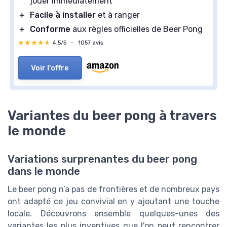
jouer immédiatement
＋
Facile à installer
et à ranger
＋
Conforme
aux règles officielles de Beer Pong
★★★★★
★★★★★
4,5/5
—
1057 avis
Voir l'offre
Variantes du beer pong à travers
le monde
Variations surprenantes du beer pong
dans le monde
Le beer pong n’a pas de frontières et de nombreux pays
ont adapté ce jeu convivial en y ajoutant une touche
locale. Découvrons ensemble quelques-unes des
variantes les plus inventives que l'on peut rencontrer