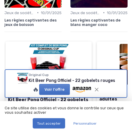
•
•
Jeux de société d’ambiance pour adultes
10/01/2025
Jeux de société pour adultes
10/01/2025
Les règles captivantes des
Les règles captivantes de
jeux de boisson
blanc manger coco
Original Cup
Kit Beer Pong Officiel - 22 gobelets rouges
⭐ TRÈS BIEN NOTÉ
🔥 POPULAIRE
🔥
Voir l'offre
Kit complet B
ORIGINAL CUP
adultes
Kit Beer Pong Officiel - 22 gobelets
rouges
＋
Complet
— acc
Ce site utilise des cookies et vous donne le contrôle sur ceux que
vous souhaitez activer
démarrer tout 
＋
Qualité Premium
des gobelets et
＋
Amusant
— par
accessoires
Tout accepter
Personnaliser
festivals et BB
＋
Complet
: 22 gobelets, 2 racks, 4 balles