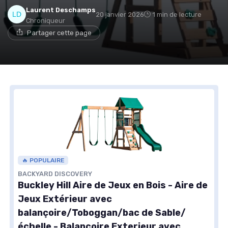
Laurent Deschamps
20 janvier 2026
1 min de lecture
Chroniqueur
Partager cette page
🔥 POPULAIRE
BACKYARD DISCOVERY
Buckley Hill Aire de Jeux en Bois - Aire de
Jeux Extérieur avec
balançoire/Toboggan/bac de Sable/
échelle - Balancoire Exterieur avec