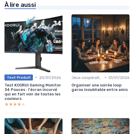
À lire aussi
•
•
20/01/2026
Jeux coopératifs
01/01/2026
Test Produit
Test KOORUI Gaming Monitor
Organiser une soirée loup
34 Pouces : l'écran incurvé
garou inoubliable entre amis
qui en fait voir de toutes les
couleurs
★★★★★
★★★★★