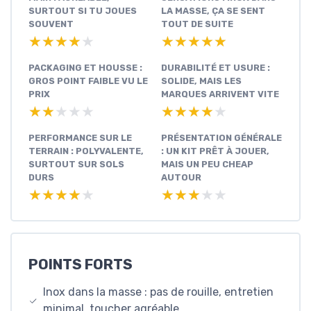
SURTOUT SI TU JOUES
LA MASSE, ÇA SE SENT
SOUVENT
TOUT DE SUITE
★★★★★
★★★★★
★★★★★
★★★★★
PACKAGING ET HOUSSE :
DURABILITÉ ET USURE :
GROS POINT FAIBLE VU LE
SOLIDE, MAIS LES
PRIX
MARQUES ARRIVENT VITE
★★★★★
★★★★★
★★★★★
★★★★★
PERFORMANCE SUR LE
PRÉSENTATION GÉNÉRALE
TERRAIN : POLYVALENTE,
: UN KIT PRÊT À JOUER,
SURTOUT SUR SOLS
MAIS UN PEU CHEAP
DURS
AUTOUR
★★★★★
★★★★★
★★★★★
★★★★★
POINTS FORTS
Inox dans la masse : pas de rouille, entretien
minimal, toucher agréable