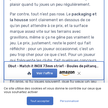
plaisir quand tu joues un peu régulièrement.
Par contre, tout n’est pas rose. Le
packaging et
la housse
sont clairement en dessous de ce
qu’on peut attendre à ce prix, et la surface
marque assez vite sur les terrains avec
gravillons, même si ça ne gêne pas vraiment le
jeu. Le prix, justement, reste le point qui fait
réfléchir : pour un joueur occasionnel, c’est un
peu trop cher pour ce que c’est. Pour un joueur
qui fréquente les clubs, fait quelques concours
et veut une triplette inox fiable pour plusieurs
Obut - Match it INOX 73mm strie1 - Boules de pétanque Argent Métalisé 700g
saisons, ça devient plus logique.
🔥
Voir l'offre
En gros, si tu joues souvent, que tu veux un jeu
polyvalent, confortable et sans prise de tête
Ce site utilise des cookies et vous donne le contrôle sur ceux que
vous souhaitez activer
sur l’entretien
, ces Match it INOX sont un bon
choix, à condition d’accepter le tarif et de
Tout accepter
Personnaliser
prévoir un vrai étui à côté. Si tu joues surtout