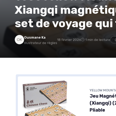
Xiangqi magnétiqu
set de voyage qui f
Ousmane Ka
18 février 2026
1 min de lecture
Illustrateur de règles
YELLOW MOUNT
Jeu Magnét
(Xiangqi) 
Pliable