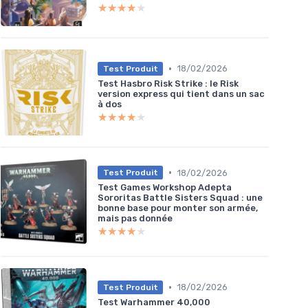
★★★★★
★★★★★
•
18/02/2026
Test Produit
Test Hasbro Risk Strike : le Risk
version express qui tient dans un sac
à dos
★★★★★
★★★★★
•
18/02/2026
Test Produit
Test Games Workshop Adepta
Sororitas Battle Sisters Squad : une
bonne base pour monter son armée,
mais pas donnée
★★★★★
★★★★★
•
18/02/2026
Test Produit
Test Warhammer 40,000