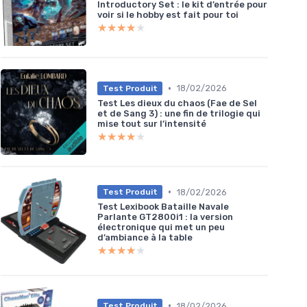
Introductory Set : le kit d’entrée pour
voir si le hobby est fait pour toi
★★★★★
★★★★★
•
18/02/2026
Test Produit
Test Les dieux du chaos (Fae de Sel
et de Sang 3) : une fin de trilogie qui
mise tout sur l’intensité
★★★★★
★★★★★
•
18/02/2026
Test Produit
Test Lexibook Bataille Navale
Parlante GT2800i1 : la version
électronique qui met un peu
d’ambiance à la table
★★★★★
★★★★★
•
18/02/2026
Test Produit