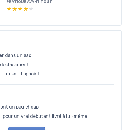
PRATIQUE AVANT TOUT
★★★★★
★★★★★
ter dans un sac
n déplacement
ir un set d’appoint
 font un peu cheap
al pour un vrai débutant livré à lui-même