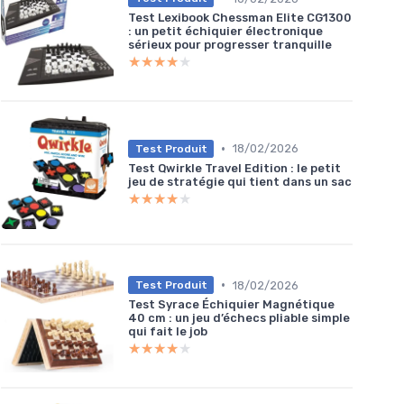
Test Lexibook Chessman Elite CG1300
: un petit échiquier électronique
sérieux pour progresser tranquille
★★★★★
★★★★★
•
18/02/2026
Test Produit
Test Qwirkle Travel Edition : le petit
jeu de stratégie qui tient dans un sac
★★★★★
★★★★★
•
18/02/2026
Test Produit
Test Syrace Échiquier Magnétique
40 cm : un jeu d’échecs pliable simple
qui fait le job
★★★★★
★★★★★