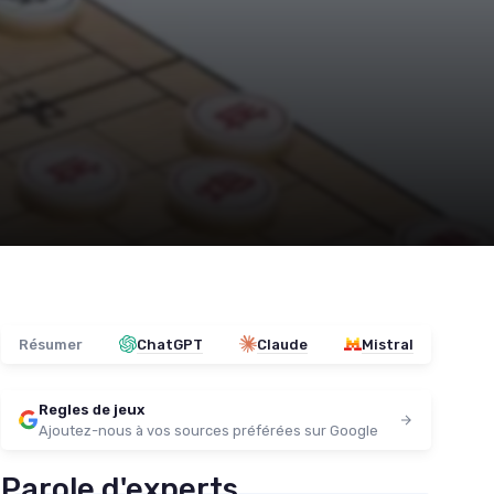
Résumer
ChatGPT
Claude
Mistral
Regles de jeux
Ajoutez-nous à vos sources préférées sur Google
Parole d'experts